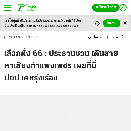
สมัครบริการ
เราใช้คุ้กกี้
เพื่อให้ทุกคนได้ประสบ
การณ์การใช้งานที่ดียิ่งขึ้น
+
ก
ก
-ก
รับทราบ
อ่านเพิ่มเติมคลิก
(Privacy Policy)
และ
(Cookie Policy)
20 เม.ย. 2566 16:28 น.
ข่าว
ทั่วไทย
เหนือ
ไทยรัฐออนไลน์
เลือกตั้ง 66 : ประธานชวน เดินสาย
หาเสียงกำแพงเพชร เผยที่นี่
ปชป.เคยรุ่งเรือง
...