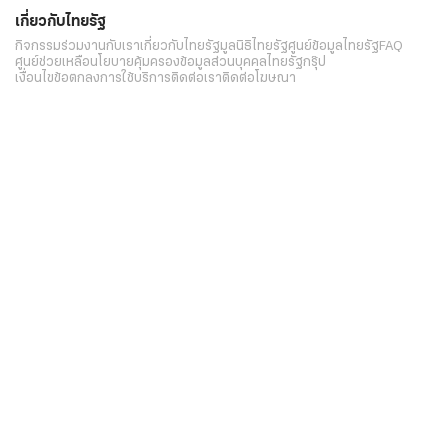
เกี่ยวกับไทยรัฐ
กิจกรรม
ร่วมงานกับเรา
เกี่ยวกับไทยรัฐ
มูลนิธิไทยรัฐ
ศูนย์ข้อมูลไทยรัฐ
FAQ
ศูนย์ช่วยเหลือ
นโยบายคุ้มครองข้อมูลส่วนบุคคลไทยรัฐกรุ๊ป
เงื่อนไขข้อตกลงการใช้บริการ
ติดต่อเรา
ติดต่อโฆษณา
ติดตามเราได้ที่
Application
My THAIRATH
วันศุกร์ที่ 7 สิงหาคม 2569 เวลา 07:41 น.