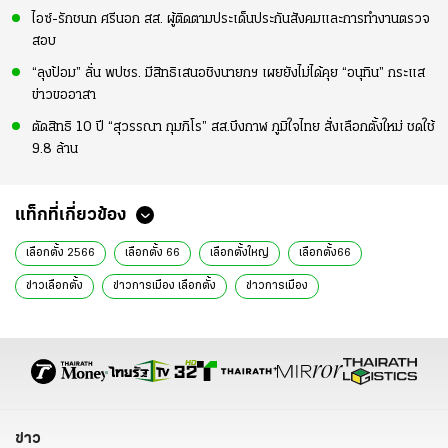
ไอซ์-รักชนก ศรีนอก สส. ผู้ติดตามประเด็นประกันสังคมและการทำงานตรวจ
สอบ
“ลุงป้อม” ลั่น พปชร. มีสิทธิเสนอชิงนายกฯ เผยยังไม่ได้คุย “อนุทิน” กระแส
ข่าวขออาสา
ตัดสิทธิ 10 ปี “สุวรรณา กุมภิโร” สส.บึงกาฬ ภูมิใจไทย สั่งเลือกตั้งใหม่ ชดใช้
9.8 ล้าน
แท็กที่เกี่ยวข้อง
เลือกตั้ง 2566
เลือกตั้ง 66
เลือกตั้งใหญ่
เลือกตั้ง66
ข่าวเลือกตั้ง
ข่าวการเมือง เลือกตั้ง
ข่าวการเมือง
ข่าวการเมืองวันนี้
ข่าวทั่วไทย
เลือกตั้ง
ข่าว