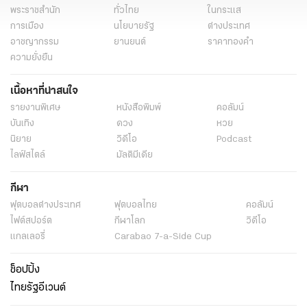
พระราชสำนัก
ทั่วไทย
ในกระแส
การเมือง
นโยบายรัฐ
ต่างประเทศ
อาชญากรรม
ยานยนต์
ราคาทองคำ
ความยั่งยืน
เนื้อหาที่น่าสนใจ
รายงานพิเศษ
หนังสือพิมพ์
คอลัมน์
บันเทิง
ดวง
หวย
นิยาย
วิดีโอ
Podcast
ไลฟ์สไตล์
มัลติมีเดีย
กีฬา
ฟุตบอลต่่างประเทศ
ฟุตบอลไทย
คอลัมน์
ไฟต์สปอร์ต
กีฬาโลก
วิดีโอ
แกลเลอรี่
Carabao 7-a-Side Cup
ช็อปปิ้ง
ไทยรัฐอีเวนต์