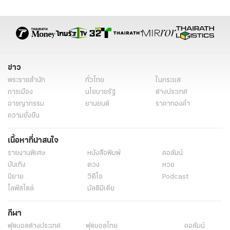
ข่าว
พระราชสำนัก
ทั่วไทย
ในกระแส
การเมือง
นโยบายรัฐ
ต่างประเทศ
อาชญากรรม
ยานยนต์
ราคาทองคำ
ความยั่งยืน
เนื้อหาที่น่าสนใจ
รายงานพิเศษ
หนังสือพิมพ์
คอลัมน์
บันเทิง
ดวง
หวย
นิยาย
วิดีโอ
Podcast
ไลฟ์สไตล์
มัลติมีเดีย
กีฬา
ฟุตบอลต่่างประเทศ
ฟุตบอลไทย
คอลัมน์