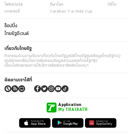
ไฟต์สปอร์ต
กีฬาโลก
วิดีโอ
แกลเลอรี่
Carabao 7-a-Side Cup
ช็อปปิ้ง
ไทยรัฐอีเวนต์
เกี่ยวกับไทยรัฐ
กิจกรรม
ร่วมงานกับเรา
เกี่ยวกับไทยรัฐ
มูลนิธิไทยรัฐ
ศูนย์ข้อมูลไทยรัฐ
FAQ
ศูนย์ช่วยเหลือ
นโยบายคุ้มครองข้อมูลส่วนบุคคลไทยรัฐกรุ๊ป
เงื่อนไขข้อตกลงการใช้บริการ
ติดต่อเรา
ติดต่อโฆษณา
ติดตามเราได้ที่
Application
My THAIRATH