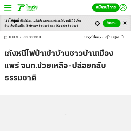
สมัครบริการ
เราใช้คุ้กกี้
เพื่อให้ทุกคนได้ประสบ
การณ์การใช้งานที่ดียิ่งขึ้น
+
ก
ก
-ก
รับทราบ
อ่านเพิ่มเติมคลิก
(Privacy Policy)
และ
(Cookie Policy)
8 เม.ย. 2566 06:00 น.
ข่าว
ทั่วไทย
เหนือ
ไทยรัฐออนไลน์
เก้งหนีไฟป่าเข้าบ้านชาวบ้านเมือง
แพร่ จนท.ช่วยเหลือ-ปล่อยกลับ
ธรรมชาติ
...