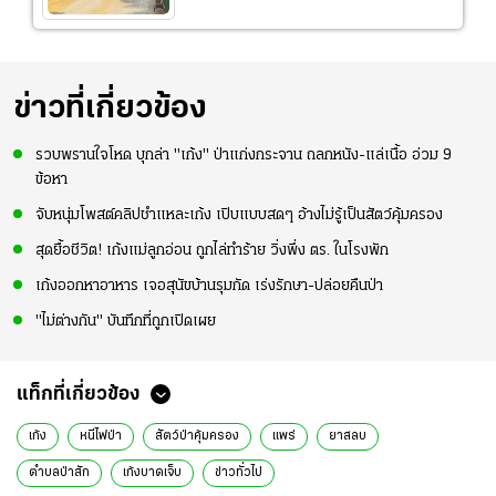
ข่าวที่เกี่ยวข้อง
รวบพรานใจโหด บุกล่า "เก้ง" ป่าแก่งกระจาน ถลกหนัง-แล่เนื้อ อ่วม 9
ข้อหา
จับหนุ่มโพสต์คลิปชำแหละเก้ง เปิบแบบสดๆ อ้างไม่รู้เป็นสัตว์คุ้มครอง
สุดยื้อชีวิต! เก้งแม่ลูกอ่อน ถูกไล่ทำร้าย วิ่งพึ่ง ตร. ในโรงพัก
เก้งออกหาอาหาร เจอสุนัขบ้านรุมกัด เร่งรักษา-ปล่อยคืนป่า
"ไม่ต่างกัน" บันทึกที่ถูกเปิดเผย
แท็กที่เกี่ยวข้อง
เก้ง
หนีไฟป่า
สัตว์ป่าคุ้มครอง
แพร่
ยาสลบ
ตำบลป่าสัก
เก้งบาดเจ็บ
ข่าวทั่วไป