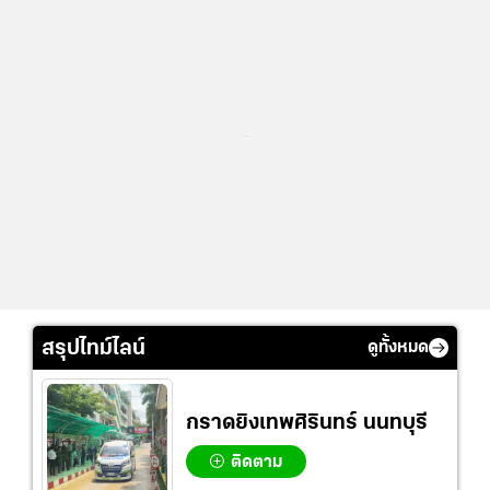
...
สรุปไทม์ไลน์
ดูทั้งหมด
กราดยิงเทพศิรินทร์ นนทบุรี
ติดตาม