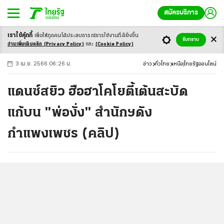
สมัครบริการ
เราใช้คุ้กกี้
เพื่อให้ทุกคนได้ประสบ
การณ์การใช้งานที่ดียิ่งขึ้น
+
ก
ก
-ก
รับทราบ
อ่านเพิ่มเติมคลิก
(Privacy Policy)
และ
(Cookie Policy)
3 เม.ย. 2566 06:26 น.
ข่าว
ทั่วไทย
เหนือ
ไทยรัฐออนไลน์
แดนซ์สยิว ฮือฮาโคโยตี้เต้นสะบัด
แก้บน "พ่องั่ง" สำนักฯดัง
กำแพงเพชร (คลิป)
...