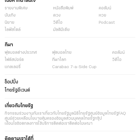
เนื้อหาที่น่าสนใจ
รายงานพิเศษ
หนังสือพิมพ์
คอลัมน์
บันเทิง
ดวง
หวย
นิยาย
วิดีโอ
Podcast
ไลฟ์สไตล์
มัลติมีเดีย
กีฬา
ฟุตบอลต่่างประเทศ
ฟุตบอลไทย
คอลัมน์
ไฟต์สปอร์ต
กีฬาโลก
วิดีโอ
แกลเลอรี่
Carabao 7-a-Side Cup
ช็อปปิ้ง
ไทยรัฐอีเวนต์
เกี่ยวกับไทยรัฐ
กิจกรรม
ร่วมงานกับเรา
เกี่ยวกับไทยรัฐ
มูลนิธิไทยรัฐ
ศูนย์ข้อมูลไทยรัฐ
FAQ
ศูนย์ช่วยเหลือ
นโยบายคุ้มครองข้อมูลส่วนบุคคลไทยรัฐกรุ๊ป
เงื่อนไขข้อตกลงการใช้บริการ
ติดต่อเรา
ติดต่อโฆษณา
ติดตามเราได้ที่