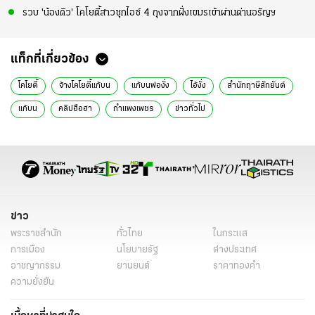
รวบ 'น้องดิว' โคโยตี้สาวซุกไอซ์ 4 ถุงจากฝั่งเขมรเข้าผ่านด่านอรัญฯ
แท็กที่เกี่ยวข้อง
โคโยตี้
จ้างโคโยตี้แก้บน
แก้บนพ่องั่ง
ไอ้งั่ง
สำนักฤาษีสักยันต์
แก้บน
คลิปฮือฮา
กำแพงเพชร
ข่าวทั่วไป
ข่าว
พระราชสำนัก
ทั่วไทย
ในกระแส
การเมือง
นโยบายรัฐ
ต่างประเทศ
อาชญากรรม
ยานยนต์
ราคาทองคำ
ความยั่งยืน