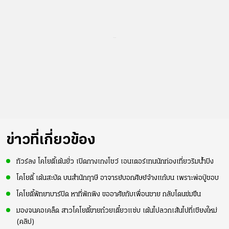
...
ข่าวที่เกี่ยวข้อง
ทัวร์ลง โคโยตี้เต้นยั่ว เปิดกางเกงโชว์ เอนเตอร์เทนนักท่องเที่ยวริมน้ำปิง
โคโยตี้ เต้นสะบัด บนสำนักฤาษี อาจารย์บอกศิษย์จ้างแก้บน เพราะพ่อปู่ชอบ
โคโยตี้พัทยาบาร์ปิด หาที่พักพิง ขออาศัยกับเพื่อนชาย กลับโดนข่มขืน
มองจนคอเคล็ด สาวโคโยตี้ขายก๋วยเตี๋ยวแซ่บ เต้นไปลวกเส้นไปที่เชียงใหม่
(คลิป)