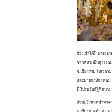
ช่วงเช้าได้มี นางธ
จากสนามบินสุวรรณภู
จ.เชียงราย ในเวลาป
และย่าของน้องดอม พ
มี่ ไปรอรับอัฐิที่สนาม
ส่วนบริเวณหน้าทางเ
ต.เวียงพางคำ อ.แม่