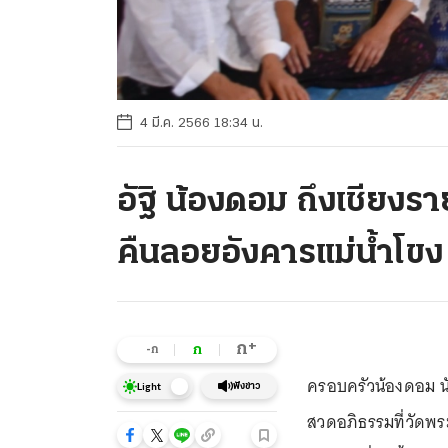
4 มี.ค. 2566 18:34 น.
อัฐิ น้องดอม ถึงเชียงร
คืนลอยอังคารแม่น้ำโขง
+
ก
ก
-ก
ครอบครัวน้องดอม นักเ
ฟังข่าว
Light
สวดอภิธรรมที่วัดพระ