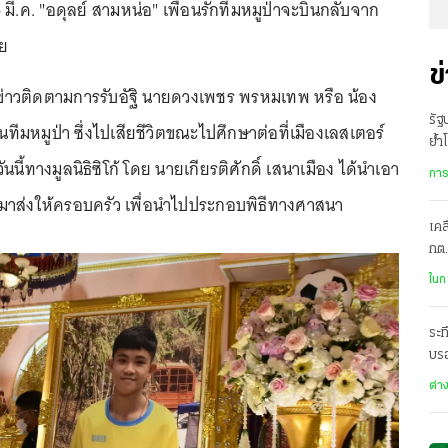
 6 มี.ค. "อดุลย์ สามหน่อ" เพื่อนรักทีมหมูป่าจะบินกลับจาก
วย
ข
้สื่อข่าวติดตามการรับอัฐิ นายดวงเพชร พรหมเทพ หรือ น้อง
รัฐ
ในทีมหมูป่า ซึ่งไปเสียชีวิตขณะไปศึกษาต่อที่เมืองเลสเตอร์
ย้ำ
ี้ทางมูลนิธิซิโก้ โดย นายเกียรติศักดิ์ เสนาเมือง ได้นำเอา
ไม่
การ
มาส่งให้ครอบครัว เพื่อนำไปประกอบพิธีทางศาสนา
เคล
กต.
ล่า
ในก
ระท
บรอ
ต่า