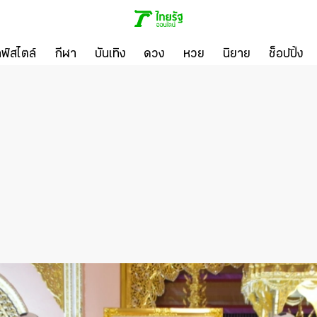
ลฟ์สไตล์
กีฬา
บันเทิง
ดวง
หวย
นิยาย
ช็อปปิ้ง