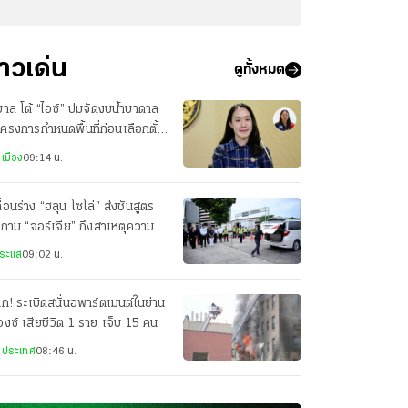
่าวเด่น
ดูทั้งหมด
บาล โต้ “ไอซ์” ปมจัดงบน้ำบาดาล
โครงการกำหนดพื้นที่ก่อนเลือกตั้ง
ใช่จัดสรรตามการเมือง
เมือง
09:14 น.
ื่อนร่าง “ฮลุน โซโล่” ส่งชันสูตร
ถาม “จอร์เจีย” ถึงสาเหตุความ
ช้าที่ผ่านมา
ระแส
09:02 น.
ึก! ระเบิดสนั่นอพาร์ตเมนต์ในย่าน
งซ์ เสียชีวิต 1 ราย เจ็บ 15 คน
งประเทศ
08:46 น.