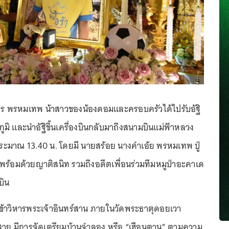
นพร พรหมเทพ น้าสาวของน้องดอมและครอบครัวได้ไปรับอัฐิ
มิ และนำอัฐิขึ้นเครื่องบินกลับมาถึงสนามบินแม่ฟ้าหลวง
ระมาณ 13.40 น. โดยมี นายสร้อย นางคำเอ้ย พรหมเทพ ปู่
ร้อมด้วยญาติสนิท รวมถึงอดีตเพื่อนร่วมทีมหมูป่าอะคาเด
บิน
ข้าวิหารพระเจ้าอินทร์สาน ภายในวัดพระธาตุดอยเวา
สาย มีการจัดเตรียมบ้านจำลอง หรือ “เฮือนตาน” ตามความ