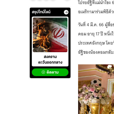
โปรยอัฐิที่แม่น้ำโขง
อเมริกามาร่วมพิธีด้
สรุปไทม์ไลน์
วันที่ 4 มี.ค. 66 ผู
ดอม อายุ 17 ปี หนึ่ง
ประเทศอังกฤษ โดยวันน
อัฐิของน้องดอมกลับ
สงคราม
ตะวันออกกลาง
ติดตาม