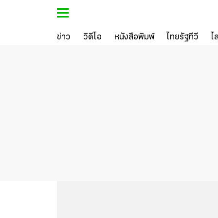
ข่าว
วิดีโอ
หนังสือพิมพ์
ไทยรัฐทีวี
ไ