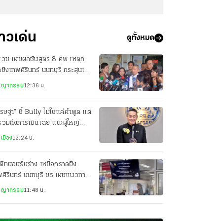
่าวเด่น
ดูทั้งหมด
ิเวช เผยผลชันสูตร 8 ศพ เหตุก
ยิงเทพศิรินทร์ นนทบุรี กระสุนเข้า
สำคัญถึงชีวิต
ชญากรรม
12:36 น.
รษฐา” ชี้ Bully ไม่ใช่แค่คำพูด แต่
รวมถึงการเมินเฉย แนะผู้ใหญ่
เกตมากขึ้น
เมือง
12:24 น.
ิทยอยรับร่าง เหยื่อกราดยิง
ศิรินทร์ นนทบุรี ยธ.เผยแนวทาง
ียวยารายละ 3 แสน
ชญากรรม
11:48 น.