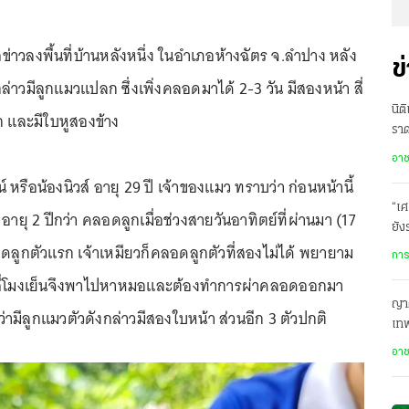
สื่อข่าวลงพื้นที่บ้านหลังหนึ่ง ในอำเภอห้างฉัตร จ.ลำปาง หลัง
ข
ล่าวมีลูกแมวแปลก ซึ่งเพิ่งคลอดมาได้ 2-3 วัน มีสองหน้า สี่
นิต
 และมีใบหูสองข้าง
ราด
จุด
อา
หรือน้องนิวส์ อายุ 29 ปี เจ้าของแมว ทราบว่า ก่อนหน้านี้
“เศ
 อายุ 2 ปีกว่า คลอดลูกเมื่อช่วงสายวันอาทิตย์ที่ผ่านมา (17
ยัง
อดลูกตัวแรก เจ้าเหมียวก็คลอดลูกตัวที่สองไม่ได้ พยายาม
สัง
การ
จนสี่โมงเย็นจึงพาไปหาหมอและต้องทำการผ่าคลอดออกมา
ญาต
่ามีลูกแมวตัวดังกล่าวมีสองใบหน้า ส่วนอีก 3 ตัวปกติ
เทพ
เย
อา