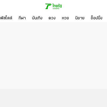
ลฟ์สไตล์
กีฬา
บันเทิง
ดวง
หวย
นิยาย
ช็อปปิ้ง