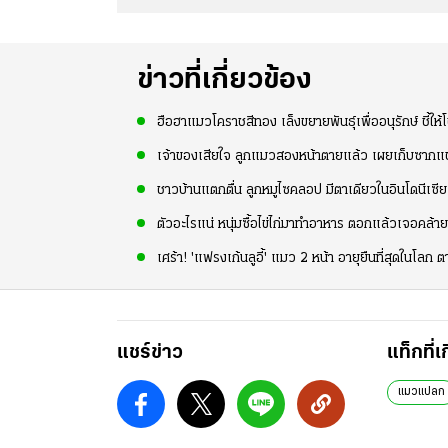
ข่าวที่เกี่ยวข้อง
ฮือฮาแมวโคราชสีทอง เล็งขยายพันธุ์เพื่ออนุรักษ์ ชี้ให
เจ้าของเสียใจ ลูกแมวสองหน้าตายแล้ว เผยเก็บซากแช
ชาวบ้านแตกตื่น ลูกหมูไซคลอป มีตาเดียวในอินโดนีเซีย
ตัวอะไรแน่ หนุ่มซื้อไข่ไก่มาทำอาหาร ตอกแล้วเจอคล้ายม
เศร้า! 'แฟรงเก้นลูอี้' แมว 2 หน้า อายุยืนที่สุดในโลก 
แชร์ข่าว
แท็กที่เ
แมวแปลก