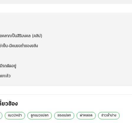
้โชคลาภเป็นสิริมงคล (คลิป)
่เย็น-มีคนขอทำของขลัง
ีรกติดอยู่
ตายแล้ว
กี่ยวข้อง
แมว2หน้า
ลูกแมวแปลก
ของแปลก
ผ่าคลอด
ข่าวลำปาง