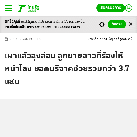
สมัครบริการ
เราใช้คุ้กกี้
เพื่อให้ทุกคนได้ประสบ
การณ์การใช้งานที่ดียิ่งขึ้น
+
ก
ก
-ก
รับทราบ
อ่านเพิ่มเติมคลิก
(Privacy Policy)
และ
(Cookie Policy)
2 ก.ค. 2565 20:51 น.
ข่าว
ทั่วไทย
เหนือ
ไทยรัฐออนไลน์
เผาแล้วลุงล่อน ลูกยายสาวที่ร้องไห้
หน้าโลง ยอดบริจาคช่วยรวมกว่า 3.7
แสน
...