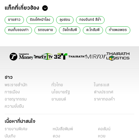
ข่าวที่เกี่ยวข้อง
กัน จอมพลัง มาที่ สภ.โกสัมพีตามความคืบหน้าคดี ช่วยยายสาวแม่ของลุง
ล่อน
เจ้าของร้านเปิดใจ เผยโมเมนต์ซึ้ง ช่วยชายเดินขอเศษอาหาร จากจานลูกค้า
ที่กินเหลือ
ยาย "น้ำฝน" ภูมิใจ หลานชายทำดีตามคำสอน จนเจ้าของ "เงินแสน" รับเข้า
ทำงาน (คลิป)
รู้ตัวแล้ว คนขี่ จยย.พ่วงข้างชนคนกวาดถนนเจ็บสาหัส เร่งตามตัวดำเนินคดี
"คนเราเลือกเกิดไม่ได้" เผยที่มาความรักสุดซึ้ง สามีหันหลังให้ภรรยาขณะกิน
ก๋วยเตี๋ยว
แท็กที่เกี่ยวข้อง
ยายสาว
ร้องไห้หน้าโลง
ลุงล่อน
ทองอินทร์ สีขำ
คนเก็บของเก่า
รถชนตาย
วัดโกสัมพี
ต.โกสัมพี
กำแพงเพชร