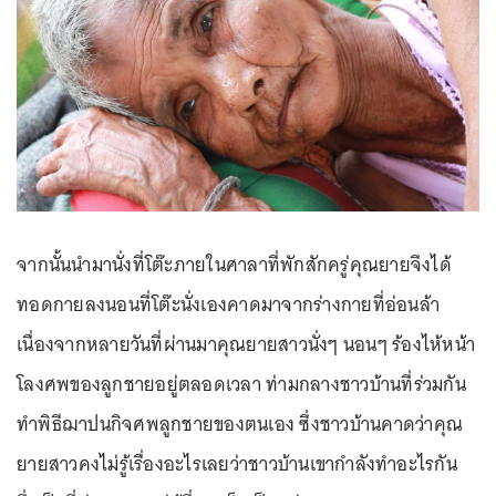
จากนั้นนำมานั่งที่โต๊ะภายในศาลาที่พักสักครู่คุณยายจึงได้
ทอดกายลงนอนที่โต๊ะนั่งเองคาดมาจากร่างกายที่อ่อนล้า
เนื่องจากหลายวันที่ผ่านมาคุณยายสาวนั่งๆ นอนๆ ร้องไห้หน้า
โลงศพของลูกชายอยู่ตลอดเวลา ท่ามกลางชาวบ้านที่ร่วมกัน
ทำพิธีฌาปนกิจศพลูกชายของตนเอง ซึ่งชาวบ้านคาดว่าคุณ
ยายสาวคงไม่รู้เรื่องอะไรเลยว่าชาวบ้านเขากำลังทำอะไรกัน