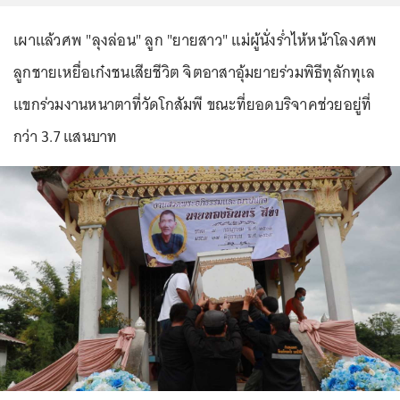
เผาแล้วศพ "ลุงล่อน" ลูก "ยายสาว" แม่ผู้นั่งร่ำไห้หน้าโลงศพ
ลูกชายเหยื่อเก๋งชนเสียชีวิต จิตอาสาอุ้มยายร่วมพิธีทุลักทุเล
แขกร่วมงานหนาตาที่วัดโกสัมพี ขณะที่ยอดบริจาคช่วยอยู่ที่
กว่า 3.7 แสนบาท