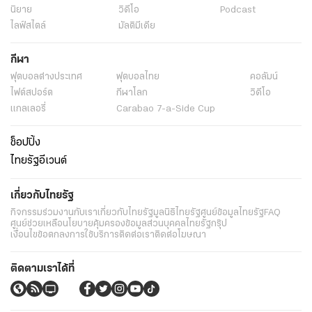
เผาศพ
ยอดเงินบริจาค
ข่าววันนี้
ข่าวทั่วไป
ข่าว
พระราชสำนัก
ทั่วไทย
ในกระแส
การเมือง
นโยบายรัฐ
ต่างประเทศ
อาชญากรรม
ยานยนต์
ราคาทองคำ
ความยั่งยืน
เนื้อหาที่น่าสนใจ
รายงานพิเศษ
หนังสือพิมพ์
คอลัมน์
บันเทิง
ดวง
หวย
นิยาย
วิดีโอ
Podcast
ไลฟ์สไตล์
มัลติมีเดีย
กีฬา
ฟุตบอลต่่างประเทศ
ฟุตบอลไทย
คอลัมน์