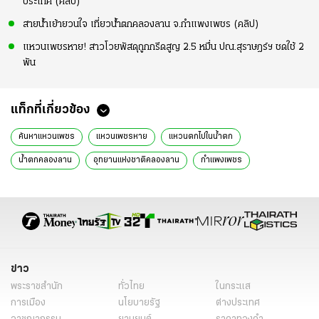
ประเทศ (คลิป)
สายน้ำเย้ายวนใจ เที่ยวน้ำตกคลองลาน จ.กำแพงเพชร (คลิป)
แหวนเพชรหาย! สาวโวยพัสดุถูกกรีดสูญ 2.5 หมื่น ปณ.สุราษฎร์ฯ ชดใช้ 2
พัน
แท็กที่เกี่ยวข้อง
ค้นหาแหวนเพชร
แหวนเพชรหาย
แหวนตกไปในน้ำตก
น้ำตกคลองลาน
อุทยานแห่งชาติคลองลาน
กำแพงเพชร
เที่ยวกำแพงเพชร
นักค้นหาอิสระ
ดำน้ำหาแหวนเพชร
ข่าวทั่วไป
ข่าว
พระราชสำนัก
ทั่วไทย
ในกระแส
การเมือง
นโยบายรัฐ
ต่างประเทศ