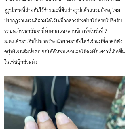
ดูรูปภาพที่ถ่ายกันไว้ว่าขณะที่ยืนถ่ายรูปแล้วแหวนยังอยู่ไหม
ปรากฏว่าแหวนที่สวมใส่ไว้ในนิ้วกลางข้างซ้ายได้หายไปจึงขับ
รถยนต์หวนกลับมาที่น้ำตกคลองลานอีกครั้งในวันที่ 7
ม.ค.แล้วมาเดินไปหาพร้อมนำพวงมาลัยไหว้เจ้าแม่ที่ศาลที่ตั้ง
อยู่บริเวณริมน้ำตก ขอให้ค้นพบเจอและได้ลงเรื่องราวที่เกิดขึ้น
ในเฟซบุ๊กส่วนตัว