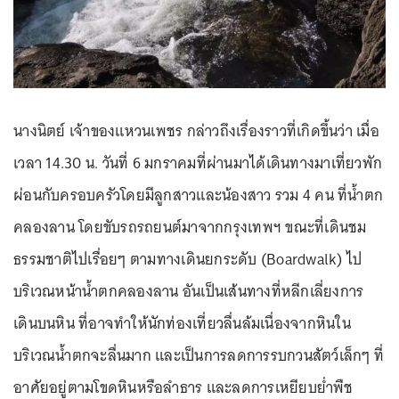
นางนิตย์ เจ้าของแหวนเพชร กล่าวถึงเรื่องราวที่เกิดขึ้นว่า เมื่อ
เวลา 14.30 น. วันที่ 6 มกราคมที่ผ่านมาได้เดินทางมาเที่ยวพัก
ผ่อนกับครอบครัวโดยมีลูกสาวและน้องสาว รวม 4 คน ที่น้ำตก
คลองลาน โดยขับรถรถยนต์มาจากกรุงเทพฯ ขณะที่เดินชม
ธรรมชาติไปเรื่อยๆ ตามทางเดินยกระดับ (Boardwalk) ไป
บริเวณหน้าน้ำตกคลองลาน อันเป็นเส้นทางที่หลีกเลี่ยงการ
เดินบนหิน ที่อาจทำให้นักท่องเที่ยวลื่นล้มเนื่องจากหินใน
บริเวณน้ำตกจะลื่นมาก และเป็นการลดการรบกวนสัตว์เล็กๆ ที่
อาศัยอยู่ตามโขดหินหรือลำธาร และลดการเหยียบย่ำพืช