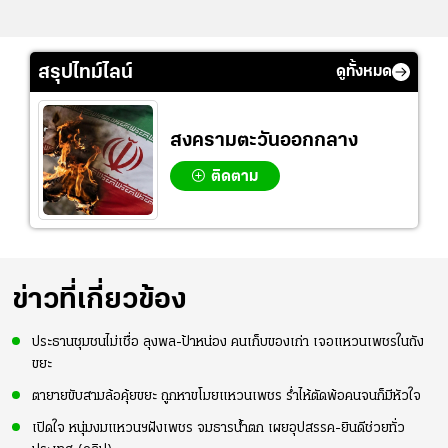
สรุปไทม์ไลน์
ดูทั้งหมด
สงครามตะวันออกกลาง
ติดตาม
ข่าวที่เกี่ยวข้อง
ประธานชุมชนไม่เชื่อ ลุงพล-ป้าหน่อง คนเก็บของเก่า เจอแหวนเพชรในถัง
ขยะ
ตายายขับสามล้อคุ้ยขยะ ถูกหาขโมยแหวนเพชร ร่ำไห้ตัดพ้อคนจนก็มีหัวใจ
เปิดใจ หนุ่มงมแหวนฯฝังเพชร จมธารน้ำตก เผยอุปสรรค-ยินดีช่วยทั่ว