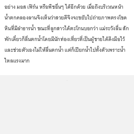
อย่าง มอส เฟิร์น หรือพืชอื่นๆ ได้อีกด้วย เมื่อถึงบริเวณหน้า
น้ำตกคลองลานจึงเห็นว่าสวยดีจึงจะขยับไปถ่ายภาพตรงโขด
หินที่มีลำธารน้ำ ขณะที่ลูกสาวได้ตะโกนบอกว่า แม่ระวังลื่น สัก
พักเดี๋ยวก็ลื่นตกน้ำโดยมีนักท่องเที่ยวที่เป็นผู้ชายได้ดึงมือไว้
และช่วยตัวเองไม่ให้ลื่นตกน้ำ แต่ก็เปียกน้ำไปทั้งตัวเพราะน้ำ
ไหลแรงมาก
...