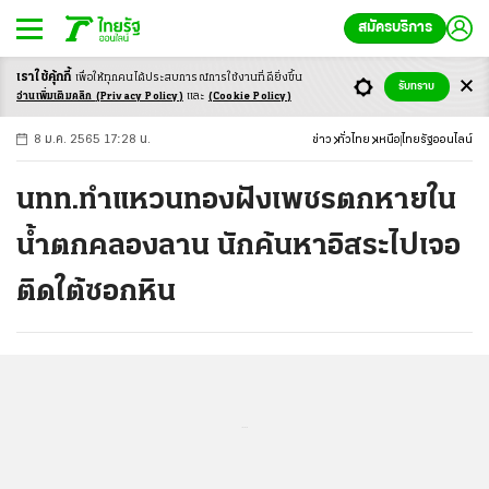
สมัครบริการ
เราใช้คุ้กกี้
เพื่อให้ทุกคนได้ประสบ
การณ์การใช้งานที่ดียิ่งขึ้น
+
ก
ก
-ก
รับทราบ
อ่านเพิ่มเติมคลิก
(Privacy Policy)
และ
(Cookie Policy)
8 ม.ค. 2565 17:28 น.
ข่าว
ทั่วไทย
เหนือ
ไทยรัฐออนไลน์
นทท.ทำแหวนทองฝังเพชรตกหายใน
น้ำตกคลองลาน นักค้นหาอิสระไปเจอ
ติดใต้ซอกหิน
...