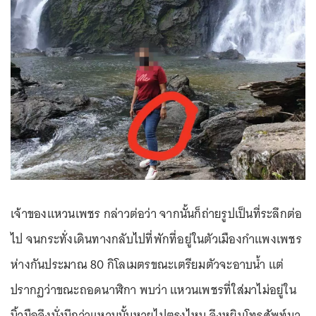
เจ้าของแหวนเพชร กล่าวต่อว่า จากนั้นก็ถ่ายรูปเป็นที่ระลึกต่อ
ไป จนกระทั่งเดินทางกลับไปที่พักที่อยู่ในตัวเมืองกำแพงเพชร
ห่างกันประมาณ 80 กิโลเมตรขณะเตรียมตัวจะอาบน้ำ แต่
ปรากฏว่าขณะถอดนาฬิกา พบว่า แหวนเพชรที่ใส่มาไม่อยู่ใน
นิ้วมือจึงนั่งนึกว่าแหวนนั้นหายไปตรงไหน จึงหยิบโทรศัพท์มา