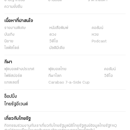
อาชญากรรม
ยานยนต์
ราคาทองคำ
ความยั่งยืน
เนื้อหาที่น่าสนใจ
รายงานพิเศษ
หนังสือพิมพ์
คอลัมน์
บันเทิง
ดวง
หวย
นิยาย
วิดีโอ
Podcast
ไลฟ์สไตล์
มัลติมีเดีย
กีฬา
ฟุตบอลต่่างประเทศ
ฟุตบอลไทย
คอลัมน์
ไฟต์สปอร์ต
กีฬาโลก
วิดีโอ
แกลเลอรี่
Carabao 7-a-Side Cup
ช็อปปิ้ง
ไทยรัฐอีเวนต์
เกี่ยวกับไทยรัฐ
กิจกรรม
ร่วมงานกับเรา
เกี่ยวกับไทยรัฐ
มูลนิธิไทยรัฐ
ศูนย์ข้อมูลไทยรัฐ
FAQ