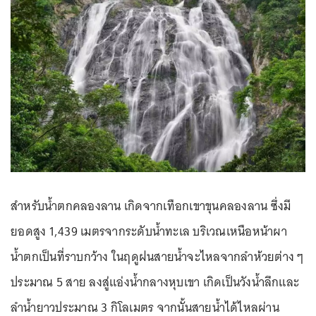
สำหรับน้ำตกคลองลาน เกิดจากเทือกเขาขุนคลองลาน ซึ่งมี
ยอดสูง 1,439 เมตรจากระดับน้ำทะเล บริเวณเหนือหน้าผา
น้ำตกเป็นที่ราบกว้าง ในฤดูฝนสายน้ำจะไหลจากลำห้วยต่าง ๆ
ประมาณ 5 สาย ลงสู่แอ่งน้ำกลางหุบเขา เกิดเป็นวังน้ำลึกและ
ลำน้ำยาวประมาณ 3 กิโลเมตร จากนั้นสายน้ำได้ไหลผ่าน