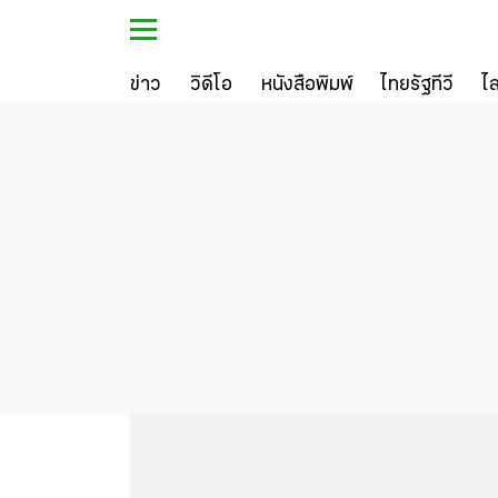
ข่าว
วิดีโอ
หนังสือพิมพ์
ไทยรัฐทีวี
ไ