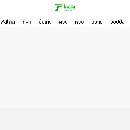
ลฟ์สไตล์
กีฬา
บันเทิง
ดวง
หวย
นิยาย
ช็อปปิ้ง