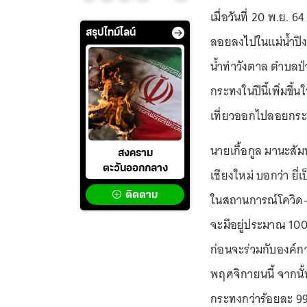
เมื่อวันที่ 20 พ.ย. 
สรุปไทม์ไลน์
ลอยลงไปในแม่น้ำปิง
น้ำท่าวังตาล ตำบลป
กระทงในปีนี้เพิ่มขึ
เที่ยวออกไปลอยกระ
นายเกื้อกูล มานะสั
สงคราม
ตะวันออกกลาง
เชียงใหม่ บอกว่า ยี
ติดตาม
ในสถานการณ์โควิด-
จะมีอยู่ประมาณ 100
ก่อนจะร่วมกับองค์กา
พฤศจิกายนนี้ จากนั
กระทงกว่าร้อยละ 9