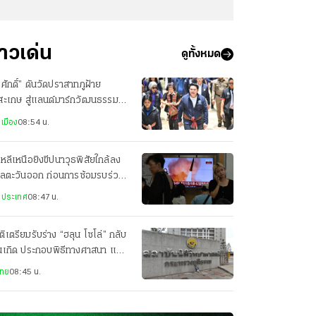
่าวเด่น
ดูทั้งหมด
รศักดิ์” ดันวัดปราสาทภูฝ้าย
สะเกษ สู่แลนด์มาร์กวัฒนธรรม-
ยมู ชูสกายวอล์กภูเขาไฟโบราณ
เมือง
08:54 น.
หลีเหนือยิงขีปนาวุธพิสัยใกล้ลง
เลตะวันออก ก่อนการซ้อมรบร่วม
ัฐฯ-เกาหลีใต้
งประเทศ
08:47 น.
ิเตรียมรับร่าง “ฮลุน โซโล่” กลับ
านเกิด ประกอบพิธีทางศาสนา แฟน
บร่วมไว้อาลัย
ไทย
08:45 น.