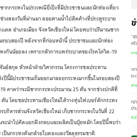
64 ซากกระทงในประเพณียี่เป็งที่มีประชาชนและนักท่องเที่ยว
ช่วงสองวันที่ผ่านมา ลอยตามน้ำไปติดค้างที่ประตูระบาย
ข
่าแดด อำเภอเมือง จังหวัดเชียงใหม่ โดยพบว่าปริมาณซาก
“สุ
้นในรอบสองปี หลังจากที่ก่อนหน้านี้ ประชาชนและนักท่อง
ศรี
ทงกันน้อยลง เพราะกลัวการแพร่ระบาดของโรคโควิด-19
สา
การ
มพันธ์สกุล หัวหน้าฝ่ายวิศวกรรม โครงการชลประทาน
เกา
่เป็งปีนี้มีประชาชนเริ่มออกมาลอยกระทงมากขึ้นในรอบสองปี
ทะ
สหร
ต่า
19 คาดว่าจะมีซากกระทงประมาณ 25 ตัน จากช่วงปกติที่
 ตัน โดยชลประทานเชียงใหม่ได้วางทุ่นไฟเบอร์ดักกระทง
ญาต
บ้
รบริหารส่วนจังหวัดเชียงใหม่ เก็บซากกระทงในวันที่ 22
คลั
ทั่ว
้นจะนำไปคัดแยกฝังกลบและผลิตเป็นปุ๋ยหมัก โดยปีนี้พบว่า
9 เป็นกระทงต้นกล้วยใบตองและวัสดุธรรมชาติ.