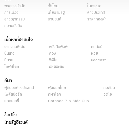
พระราชสำนัก
ทั่วไทย
ในกระแส
การเมือง
นโยบายรัฐ
ต่างประเทศ
อาชญากรรม
ยานยนต์
ราคาทองคำ
ความยั่งยืน
เนื้อหาที่น่าสนใจ
รายงานพิเศษ
หนังสือพิมพ์
คอลัมน์
บันเทิง
ดวง
หวย
นิยาย
วิดีโอ
Podcast
ไลฟ์สไตล์
มัลติมีเดีย
กีฬา
ฟุตบอลต่่างประเทศ
ฟุตบอลไทย
คอลัมน์
ไฟต์สปอร์ต
กีฬาโลก
วิดีโอ
แกลเลอรี่
Carabao 7-a-Side Cup
ช็อปปิ้ง
ไทยรัฐอีเวนต์