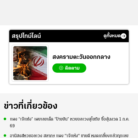
สรุปไทม์ไลน์
ดูทั้งหมด
สงครามตะวันออกกลาง
ติดตาม
ข่าวที่เกี่ยวข้อง
แผง “เจ๊แห้ง” เผยเลขเด็ด “ป้าขยัน” หวยอลเวงสุโขทัย ซื้อลุ้นงวด 1 ก.ค.
69
อานิสงส์หวยอลเวง สลากฯ แผง "เจ๊แห้ง" ขายดี หมดเกลี้ยงแล้วทุกเลข