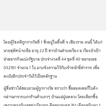
โดยผู้โชคดีถูกรางวัลที่ 1 ซึ่งอยู่ในพื้นที่ จ.เชียงราย คนนี้ ได้แก่
นายสุทัศน์ จะอือ อายุ 22 ปี ชาวบ้านตำบลเวียง อ.เวียงป่าเป้า
นำสลากกินแบ่งรัฐบาล ประจำงวดที่ 44 ชุดที่ 40 หมายเลข
032761 จำนวน 1 ใบ มาแจ้งความไว้กับเจ้าหน้าที่ตำรวจ เพื่อ
ลงบันทึกประจำวันไว้เป็นหลักฐาน
ผู้สื่อข่าวได้สอบถามผู้ถูกรางวัล ทราบว่า ซื้อลอตเตอรี่ใบดัง
กล่าวมาจากแถวร้านค้าแถวๆ บ้านแม่ปูนหลวง โดยเลือกซื้อ
เพราะตรงกับเลขทะเบียนรถ คือหมายเลข 761 เลือกหยิบมา 1