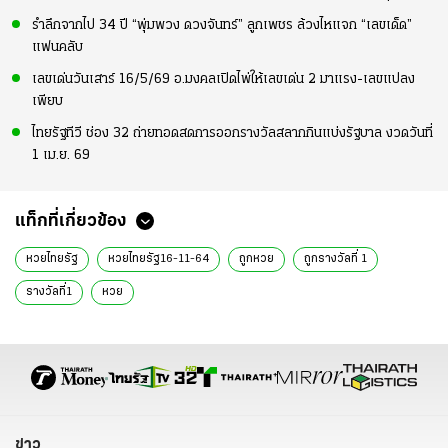
รำลึกจากไป 34 ปี “พุ่มพวง ดวงจันทร์” ลูกเพชร ล้วงไหแจก “เลขเด็ด”
แฟนคลับ
เลขเด่นวันเสาร์ 16/5/69 อ.มงคลเปิดไพ่ให้เลขเด่น 2 มาแรง-เลขแปลง
เพียบ
ไทยรัฐทีวี ช่อง 32 ถ่ายทอดสดการออกรางวัลสลากกินแบ่งรัฐบาล งวดวันที่
1 เม.ย. 69
แท็กที่เกี่ยวข้อง
หวยไทยรัฐ
หวยไทยรัฐ16-11-64
ถูกหวย
ถูกรางวัลที่ 1
รางวัลที่1
หวย
ข่าว