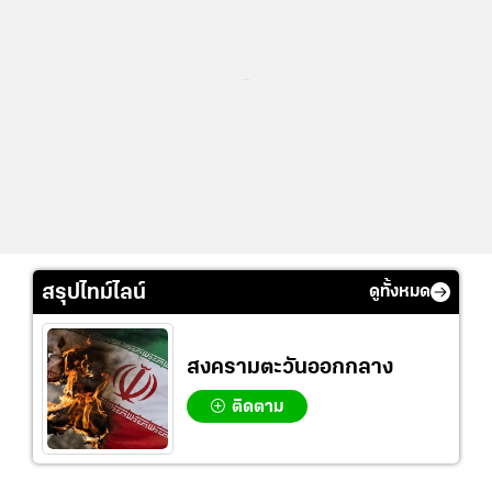
...
สรุปไทม์ไลน์
ดูทั้งหมด
สงครามตะวันออกกลาง
ติดตาม