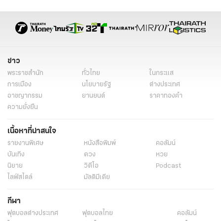
วัคซีนป้องกันโควิด-19
แม่ฮ่องสอน
สสจ.แม่ฮ่องสอน
ข่าวทั่วไป
ข่าว
พระราชสำนัก
ทั่วไทย
ในกระแส
การเมือง
นโยบายรัฐ
ต่างประเทศ
อาชญากรรม
ยานยนต์
ราคาทองคำ
ความยั่งยืน
เนื้อหาที่น่าสนใจ
รายงานพิเศษ
หนังสือพิมพ์
คอลัมน์
บันเทิง
ดวง
หวย
นิยาย
วิดีโอ
Podcast
ไลฟ์สไตล์
มัลติมีเดีย
กีฬา
ฟุตบอลต่่างประเทศ
ฟุตบอลไทย
คอลัมน์