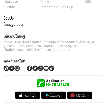
ไฟต์สปอร์ต
กีฬาโลก
วิดีโอ
แกลเลอรี่
Carabao 7-a-Side Cup
ช็อปปิ้ง
ไทยรัฐอีเวนต์
เกี่ยวกับไทยรัฐ
กิจกรรม
ร่วมงานกับเรา
เกี่ยวกับไทยรัฐ
มูลนิธิไทยรัฐ
ศูนย์ข้อมูลไทยรัฐ
FAQ
ศูนย์ช่วยเหลือ
นโยบายคุ้มครองข้อมูลส่วนบุคคลไทยรัฐกรุ๊ป
เงื่อนไขข้อตกลงการใช้บริการ
ติดต่อเรา
ติดต่อโฆษณา
ติดตามเราได้ที่
Application
My THAIRATH