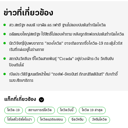
ข่าวที่เกี่ยวข้อง
สว.สหรัฐฯ ลงมติ เอาผิด ดร.เฟาชี ฐานไม่ตอบปมต้นกำเนิดโควิด
อดีตหมอใหญ่สหรัฐฯ ใช้สิทธิ์ไม่ตอบคำถาม หลังถูกซักฟอกปมต้นกำเนิดโควิด
นักวิจัยญี่ปุ่นพบอาการ "ลองโควิด" อาจเกิดจากเชื้อโควิด-19 กระตุ้นไวรัส
เริมที่แฝงอยู่ในร่างกาย
สถาบันวัคซีนฯ ชี้โควิดสายพันธุ์ "Cicada" อยู่ช่วงเฝ้าระวัง วัคซีนยัง
ป้องกันได้
เปิดประวัติรัฐมนตรีหน้าใหม่ "กอล์ฟ-อัครนันท์ กัณณ์กิตตินันท์" กับเก้าอี้
รมช.ศึกษาธิการ
แท็กที่เกี่ยวข้อง
โควิด-19
สถานการณ์โควิด
โควิดวันนี้
โควิด 19 ล่าสุด
ไฮไลต์ไวรัสโคโรน่า
โควิดแม่ฮ่องสอน
ฉีดวัคซีน
วัคซีนโควิด