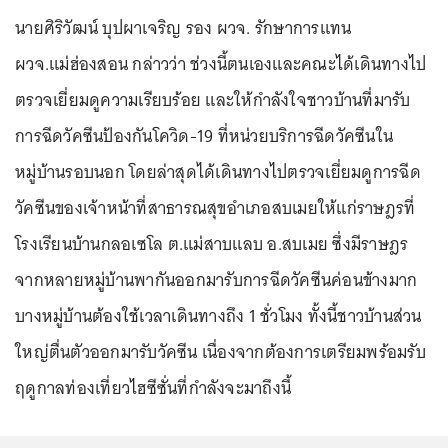
นายศิริวัฒน์ บุปผาเจริญ รอง ผวจ. รักษาการแทน
ผวจ.แม่ฮ่องสอน กล่าวว่า ช่วงนี้ตนเองและคณะได้เดินทางไป
ตรวจเยี่ยมดูความเรียบร้อย และให้กำลังใจชาวบ้านที่มารับ
การฉีดวัคซีนป้องกันโควิด-19 ที่หน่วยบริการฉีดวัคซีนใน
หมู่บ้านรอบนอก โดยล่าสุดได้เดินทางไปตรวจเยี่ยมดูการฉีด
วัคซีนของเจ้าหน้าที่สาธารณสุขอำเภอสบเมยให้แก่ราษฎรที่
โรงเรียนบ้านกลอเซโล ต.แม่สาบแลบ อ.สบเมย ซึ่งมีราษฎร
จากหลายหมู่บ้านพากันออกมารับการฉีดวัคซีนค่อนข้างมาก
บางหมู่บ้านต้องใช้เวลาเดินทางถึง 1 ชั่วโมง ทั้งนี้ชาวบ้านส่วน
ใหญ่ตื่นตัวออกมารับวัคซีน เนื่องจากต้องการเตรียมพร้อมรับ
ฤดูกาลท่องเที่ยวไฮซีซั่นที่กำลังจะมาถึงนี้