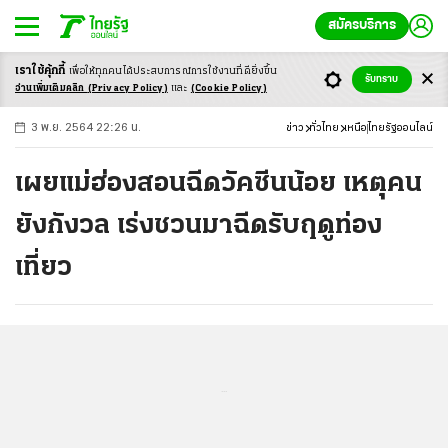
สมัครบริการ
เราใช้คุ้กกี้
เพื่อให้ทุกคนได้ประสบ
การณ์การใช้งานที่ดียิ่งขึ้น
+
ก
ก
-ก
รับทราบ
อ่านเพิ่มเติมคลิก
(Privacy Policy)
และ
(Cookie Policy)
3 พ.ย. 2564 22:26 น.
ข่าว
ทั่วไทย
เหนือ
ไทยรัฐออนไลน์
เผยแม่ฮ่องสอนฉีดวัคซีนน้อย เหตุคน
ยังกังวล เร่งชวนมาฉีดรับฤดูท่อง
เที่ยว
...