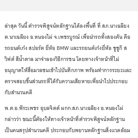
ล่าสุด วันนี้ ตำรวจพิสูจน์หลักฐานได้ลงพื้นที่ ที่ สภ.นาเฉลียง
ต.นาเฉลียง อ.หนองไผ่ จ.เพชรบูรณ์ เพื่อนำรถทั้งสองคัน คือ
รถยนต์เก๋ง สปอร์ต ยี่ห้อ BMW และรถยนต์เก๋งยี่ห้อ ซูซูกิ ส
วิฟต์ สีน้ำตาล มาจำลองวิธีการชน โดยทางเจ้าหน้าที่ไม่
อนุญาตให้สื่อมวลชนเข้าไปบันทึกภาพ พร้อมทำการระยะและ
ตรวจสอบชิ้นส่วนรถที่ได้รับความเสียหายเพื่อนำไปประกอบ
กับสำนวนคดี
พ.ต.อ.พีระเพชร อุบลจิตต์ ผกก.สภ.นาเฉลียง อ.หนองไผ่
กล่าวว่า ขณะนี้ต้องให้ทางเจ้าหน้าที่ตำรวจพิสูจน์หลักฐาน
เป็นคนสรุปสำนวนคดี ประกอบกับพยานหลักฐานสิ่งแวดล้อม