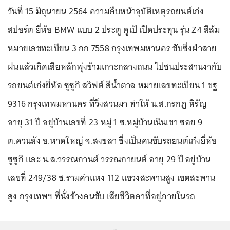
วันที่ 15 มิถุนายน 2564 ความคืบหน้าอุบัติเหตุรถยนต์เก๋ง
สปอร์ต ยี่ห้อ BMW แบบ 2 ประตู คูเป้ เปิดประทุน รุ่น Z4 สีส้ม
หมายเลขทะเบียน 3 กก 7558 กรุงเทพมหานคร ขับซิ่งฝ่าสาย
ฝนแล้วเกิดเสียหลักพุ่งข้ามเกาะกลางถนน ไปชนประสานงากับ
รถยนต์เก๋งยี่ห้อ ซูซูกิ สวิฟต์ สีน้ำตาล หมายเลขทะเบียน 1 ขฐ
9316 กรุงเทพมหานคร ที่วิ่งสวนมา ทำให้ น.ส.กรกฏ หิรัญ
อายุ 31 ปี อยู่บ้านเลขที่ 23 หมู่ 1 ซ.หมู่บ้านเนินเขา ซอย 9
ต.ควนลัง อ.หาดใหญ่ จ.สงขลา ซึ่งเป็นคนขับรถยนต์เก๋งยี่ห้อ
ซูซูกิ และ น.ส.วรรณกานต์ วรรณกายนต์ อายุ 29 ปี อยู่บ้าน
เลขที่ 249/38 ซ.รามคำแหง 112 แขวงสะพานสูง เขตสะพาน
สูง กรุงเทพฯ ที่นั่งข้างคนขับ เสียชีวิตคาที่อยู่ภายในรถ
...