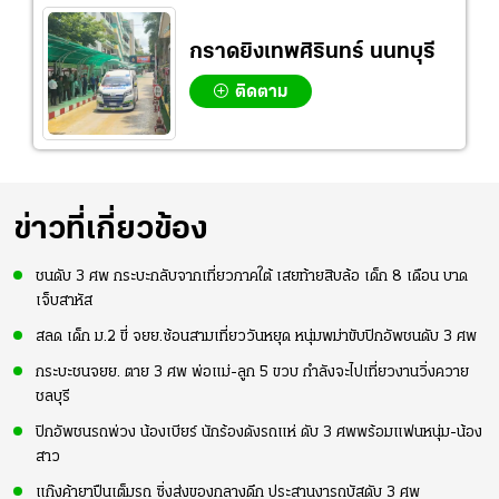
กราดยิงเทพศิรินทร์ นนทบุรี
ติดตาม
ข่าวที่เกี่ยวข้อง
ชนดับ 3 ศพ กระบะกลับจากเที่ยวภาคใต้ เสยท้ายสิบล้อ เด็ก 8 เดือน บาด
เจ็บสาหัส
สลด เด็ก ม.2 ขี่ จยย.ซ้อนสามเที่ยววันหยุด หนุ่มพม่าขับปิกอัพชนดับ 3 ศพ
กระบะชนจยย. ตาย 3 ศพ พ่อแม่-ลูก 5 ขวบ กำลังจะไปเที่ยวงานวิ่งควาย
ชลบุรี
ปิกอัพชนรถพ่วง น้องเบียร์ นักร้องดังรถแห่ ดับ 3 ศพพร้อมแฟนหนุ่ม-น้อง
สาว
แก๊งค้ายาปืนเต็มรถ ซิ่งส่งของกลางดึก ประสานงารถบัสดับ 3 ศพ