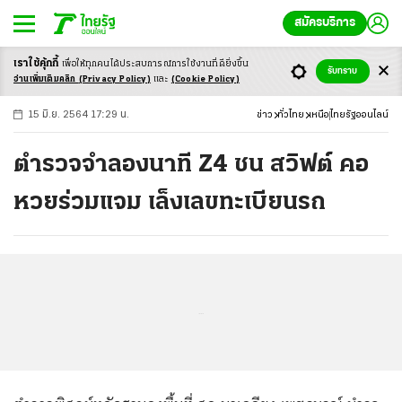
สมัครบริการ
เราใช้คุ้กกี้
เพื่อให้ทุกคนได้ประสบ
การณ์การใช้งานที่ดียิ่งขึ้น
+
ก
ก
-ก
รับทราบ
อ่านเพิ่มเติมคลิก
(Privacy Policy)
และ
(Cookie Policy)
15 มิ.ย. 2564 17:29 น.
ข่าว
ทั่วไทย
เหนือ
ไทยรัฐออนไลน์
ตำรวจจำลองนาที Z4 ชน สวิฟต์ คอ
หวยร่วมแจม เล็งเลขทะเบียนรถ
...