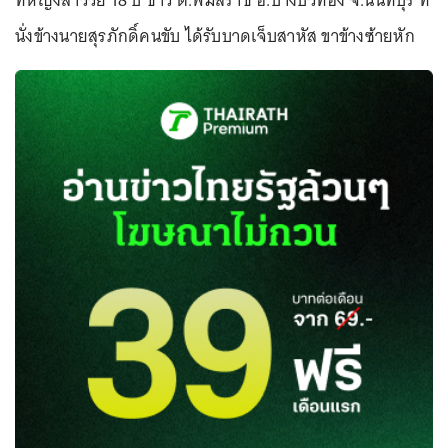
ที่หญิงสาววัย 18 ปี ชาว ต.พิมลราช อ.บางบัวทอง จ.นนทบุรี ที่
นั่งข้างนายสุรภักดิ์คนขับ ได้รับบาดเจ็บสาหัส ขาข้างซ้ายหัก