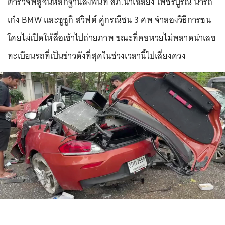
ตำรวจพิสูจน์หลักฐานลงพื้นที่ สภ.นาเฉลียง เพชรบูรณ์ นำรถ
เก๋ง BMW และซูซูกิ สวิฟต์ คู่กรณีชน 3 ศพ จำลองวิธีการชน
โดยไม่เปิดให้สื่อเข้าไปถ่ายภาพ ขณะที่คอหวยไม่พลาดนำเลข
ทะเบียนรถที่เป็นข่าวดังที่สุดในช่วงเวลานี้ไปเสี่ยงดวง