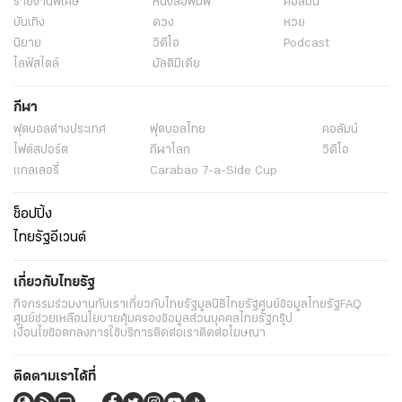
รายงานพิเศษ
หนังสือพิมพ์
คอลัมน์
บันเทิง
ดวง
หวย
นิยาย
วิดีโอ
Podcast
ไลฟ์สไตล์
มัลติมีเดีย
กีฬา
ฟุตบอลต่่างประเทศ
ฟุตบอลไทย
คอลัมน์
ไฟต์สปอร์ต
กีฬาโลก
วิดีโอ
แกลเลอรี่
Carabao 7-a-Side Cup
ช็อปปิ้ง
ไทยรัฐอีเวนต์
เกี่ยวกับไทยรัฐ
กิจกรรม
ร่วมงานกับเรา
เกี่ยวกับไทยรัฐ
มูลนิธิไทยรัฐ
ศูนย์ข้อมูลไทยรัฐ
FAQ
ศูนย์ช่วยเหลือ
นโยบายคุ้มครองข้อมูลส่วนบุคคลไทยรัฐกรุ๊ป
เงื่อนไขข้อตกลงการใช้บริการ
ติดต่อเรา
ติดต่อโฆษณา
ติดตามเราได้ที่