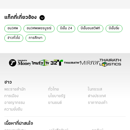
แท็กที่เกี่ยวข้อง
ชน3ศพ
ชน3ศพเพชรบูรณ์
บีเอ็ม Z4
บีเอ็มชนสวิฟท์
บีเอ็มซิ่ง
ข่าวทั่วไป
การศึกษา
ข่าว
พระราชสำนัก
ทั่วไทย
ในกระแส
การเมือง
นโยบายรัฐ
ต่างประเทศ
อาชญากรรม
ยานยนต์
ราคาทองคำ
ความยั่งยืน
เนื้อหาที่น่าสนใจ