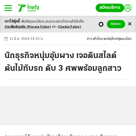
สมัครบริการ
เราใช้คุ้กกี้
เพื่อให้ทุกคนได้ประสบ
การณ์การใช้งานที่ดียิ่งขึ้น
+
ก
ก
-ก
รับทราบ
อ่านเพิ่มเติมคลิก
(Privacy Policy)
และ
(Cookie Policy)
11 มิ.ย. 2564 14:32 น.
ข่าว
ทั่วไทย
เหนือ
ไทยรัฐออนไลน์
นักธุรกิจหนุ่มอุ้มผาง เจอดินสไลด์
ต้นไม้ทับรถ ดับ 3 ศพพร้อมลูกสาว
...