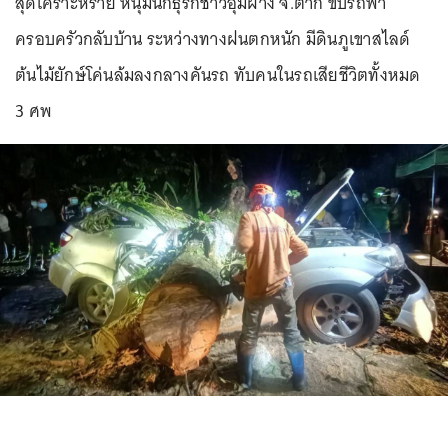
สุดเคราะห์ร้าย หนุ่มนักธุรกิชาวอุ้มผาง จ.ตาก ขับรถพา
ครอบครัวกลับบ้าน ระหว่างทางฝนตกหนัก มีดินภูเขาสไลด์
ต้นไม้ยักษ์โค่นล้มลงกลางคันรถ ทับคนในรถเสียชีวิตทั้งหมด
3 ศพ