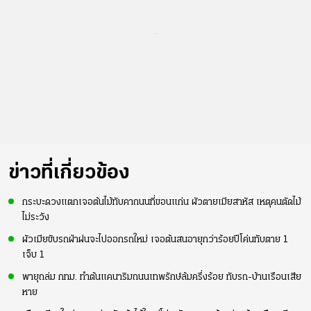
...
ข่าวที่เกี่ยวข้อง
กระบะดวงแตกเจอต้นไม้ทับคาถนนที่ขอนแก่น ผัวตายเมียสาหัส เหตุคนตัดไม้
ไม่ระวัง
ผัวเมียขับรถฝ่าฝนจะไปออกรถใหม่ เจอต้นสนอายุกว่าร้อยปีโค่นทับตาย 1
เจ็บ 1
พายุถล่ม กทม. ทำต้นแคนาริมถนนเทพรักษ์ล้มครึ่งร้อย ทับรถ-บ้านเรือนเสีย
หาย