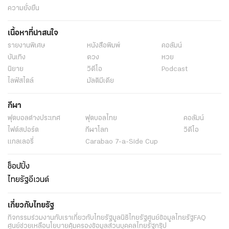
ความยั่งยืน
เนื้อหาที่น่าสนใจ
รายงานพิเศษ
หนังสือพิมพ์
คอลัมน์
บันเทิง
ดวง
หวย
นิยาย
วิดีโอ
Podcast
ไลฟ์สไตล์
มัลติมีเดีย
กีฬา
ฟุตบอลต่่างประเทศ
ฟุตบอลไทย
คอลัมน์
ไฟต์สปอร์ต
กีฬาโลก
วิดีโอ
แกลเลอรี่
Carabao 7-a-Side Cup
ช็อปปิ้ง
ไทยรัฐอีเวนต์
เกี่ยวกับไทยรัฐ
กิจกรรม
ร่วมงานกับเรา
เกี่ยวกับไทยรัฐ
มูลนิธิไทยรัฐ
ศูนย์ข้อมูลไทยรัฐ
FAQ
ศูนย์ช่วยเหลือ
นโยบายคุ้มครองข้อมูลส่วนบุคคลไทยรัฐกรุ๊ป