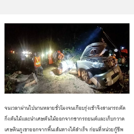
จนเวลาผ่านไปนานหลายชั่วโมงจนเกือบรุ่งเช้าจึงสามารถตัด
กิ่งต้นไม้และนำเศษต้นไม้ออกจากซากรถยนต์และเก็บกวาด
เศษดินภูเขาออกจากพื้นเส้นทางได้สำเร็จ ก่อนที่หน่วยกู้ชีพ