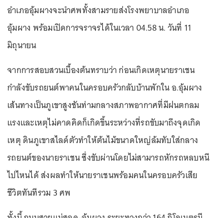
อำเภออุ้มผางจะนำศพทั้งสามรายส่งโรงพยาบาลอำเภอ
อุ้มผาง พร้อมเปิดการจราจรได้ในเวลา 04.58 น. วันที่ 11
มิถุนายน
จากการสอบสวนเบื้องต้นทราบว่า ก่อนเกิดเหตุนายราเชน
กำลังขับรถยนต์พาคนในครอบครัวกลับบ้านพักใน อ.อุ้มผาง
เส้นทางเป็นภูเขาสูงชันท่ามกลางสภาพอากาศที่มีฝนตกลม
แรงและเหตุไม่คาดคิดก็เกิดขึ้นระหว่างที่รถขับมาถึงจุดเกิด
เหตุ ดินภูเขาสไลด์ตัวทำให้ต้นไม้ขนาดใหญ่ล้มทับใส่กลาง
รถยนต์ของนายราเชน ซึ่งขับผ่านโดยไม่สามารถหักรถหลบหนี
ไปไหนได้ ส่งผลทำให้นายราเชนพร้อมคนในครอบครัวเสีย
ชีวิตทันทีรวม 3 ศพ
ทั้งนี้ ถนนสายแม่สอด-อุ้มผาง ระยะทางกว่า 164 กิโลเมตรมี