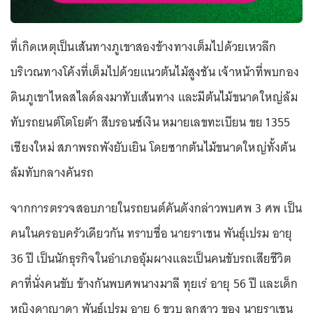
ที่เกิดเหตุเป็นเส้นทางภูเขาสองข้างทางเต็มไปด้วยเหวลึก
บริเวณทางโค้งที่เต็มไปด้วยแนวต้นไม้สูงชัน เจ้าหน้าที่พบกอง
ดินภูเขาไหลสไลด์ลงมาทับเส้นทาง และมีต้นไม้ขนาดใหญ่ล้ม
ทับรถยนต์โตโยต้า สีบรอนซ์เงิน หมายเลขทะเบียน ขย 1355
เชียงใหม่ สภาพรถพังยับเยิน โดยซากต้นไม้ขนาดใหญ่ทั้งต้น
ล้มทับกลางคันรถ
จากการตรวจสอบภายในรถยนต์คันดังกล่าวพบศพ 3 ศพ เป็น
คนในครอบครัวเดียวกัน ทราบชื่อ นายราเชน พันธุ์เปรม อายุ
36 ปี เป็นนักธุรกิจในอำเภออุ้มผางและเป็นคนขับรถเสียชีวิต
คาที่นั่งคนขับ ข้างกันพบศพนางมาลี ทุยเร่ อายุ 56 ปี และเด็ก
หญิงดาญาดา พันธุ์เปรม อายุ 6 ขวบ ลูกสาว ของ นายราเชน