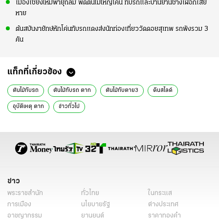
เมืองเชียงใหม่พายุถล่ม พัดต้นไม้ใหญ่โค่น ทับรถและบ้านย่านช้างเผือกเสีย
หาย
ต้นสบันงายักษ์หักโค่นทับรถแดงส่งนักท่องเที่ยววัดดอยสุเทพ รถพังรวม 3
คัน
แท็กที่เกี่ยวข้อง
ต้นไม้ทับรถ
ต้นไม้ทับรถ ตาก
ต้นไม้ทับตาย3
ดินสไลด์
อุบัติเหตุ ตาก
ข่าวทั่วไป
ข่าว
พระราชสำนัก
ทั่วไทย
ในกระแส
การเมือง
นโยบายรัฐ
ต่างประเทศ
อาชญากรรม
ยานยนต์
ราคาทองคำ