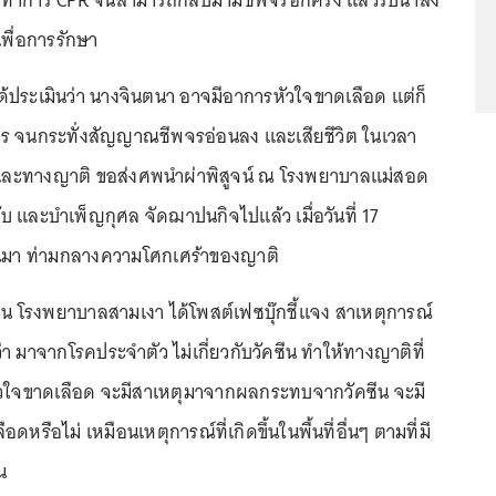
้ทำการ CPR จนสามารถกลับมามีชีพจรอีกครั้ง แล้วรีบนำส่ง
พื่อการรักษา
ได้ประเมินว่า นางจินตนา อาจมีอาการหัวใจขาดเลือด แต่ก็
ไร จนกระทั่งสัญญาณชีพจรอ่อนลง และเสียชีวิต ในเวลา
ละทางญาติ ขอส่งศพนำผ่าพิสูจน์ ณ โรงพยาบาลแม่สอด
บ และบำเพ็ญกุศล จัดฌาปนกิจไปแล้ว เมื่อวันที่ 17
านมา ท่ามกลางความโศกเศร้าของญาติ
ายน โรงพยาบาลสามเงา ได้โพสต์เฟซบุ๊กชี้แจง สาเหตุการณ์
 มาจากโรคประจำตัว ไม่เกี่ยวกับวัคซีน ทำให้ทางญาติที่
หัวใจขาดเลือด จะมีสาเหตุมาจากผลกระทบจากวัคซีน จะมี
อดหรือไม่ เหมือนเหตุการณ์ที่เกิดขึ้นในพื้นที่อื่นๆ ตามที่มี
น