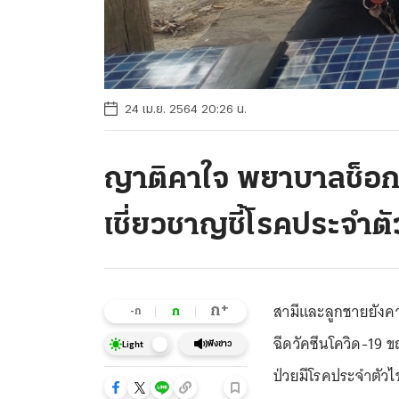
24 เม.ย. 2564 20:26 น.
ญาติคาใจ พยาบาลช็อกดับ
เชี่ยวชาญชี้โรคประจำตั
สามีและลูกชายยังคา
+
ก
ก
-ก
ฉีดวัคซีนโควิด-19 ขณะ
ฟังข่าว
Light
ป่วยมีโรคประจำตัวไ