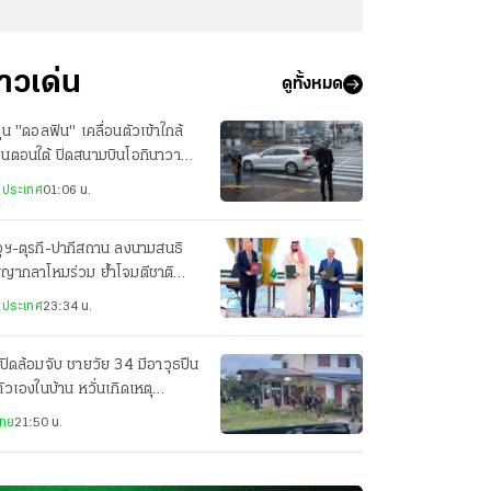
่าวเด่น
ดูทั้งหมด
ฝุ่น "ดอลฟิน" เคลื่อนตัวเข้าใกล้
ปุ่นตอนใต้ ปิดสนามบินโอกินาวา
ยพประชาชน-เจ็บ 3 ราย
งประเทศ
01:06 น.
ุฯ-ตุรกี-ปากีสถาน ลงนามสนธิ
ญญากลาโหมร่วม ย้ำโจมตีชาติ
ยวเท่ากับโจมตีทั้ง 3 ประเทศ
งประเทศ
23:34 น.
ปิดล้อมจับ ชายวัย 34 มีอาวุธปืน
ตัวเองในบ้าน หวั่นเกิดเหตุ
นตราย
ไทย
21:50 น.