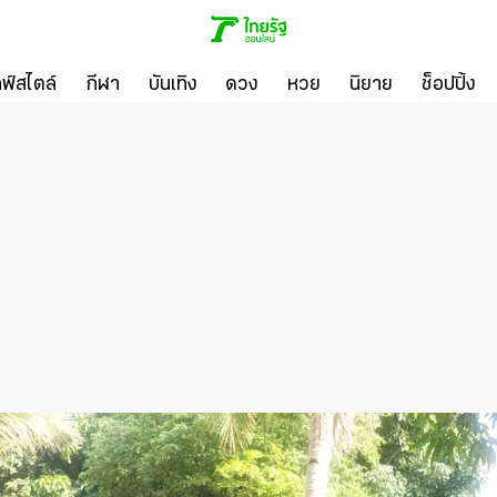
ลฟ์สไตล์
กีฬา
บันเทิง
ดวง
หวย
นิยาย
ช็อปปิ้ง