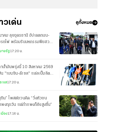
่าวเด่น
ดูทั้งหมด
นาคม ลุยอุดรธานี อัปเดตถนน-
งรถไฟ พร้อมรับมหกรรมพืชสวน
ก 2569
บายรัฐ
17:20 น.
าน้ำมันพรุ่งนี้ 10 สิงหาคม 2569
มัน "เบนซิน-ดีเซล" แต่ละปั๊มลิตร
ท่าไร
ระแส
17:20 น.
ุทิน” โพสต์ชวนคิด “วิ่งหัวชน
พงทุกวัน แต่กำแพงก็ยังสูงขึ้น”
เมือง
17:16 น.