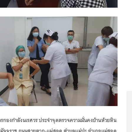
ทหารกองกำลังนเรศวร ประจำจุดตรวจความมั่นคงบ้านห้วยหิน
ามัจจุราช ถนนสายตาก-แม่สอด ตำบลแม่ปะ อำเภอแม่สอด