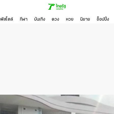
ลฟ์สไตล์
กีฬา
บันเทิง
ดวง
หวย
นิยาย
ช็อปปิ้ง