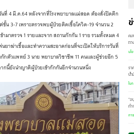
่อวันที่ 4 มี.ค.64 หลังจากที่โรงพยาบาลแม่สอด ต้องสั่งปิดตึก
ข
้งแต่ชั้น 3-7 เพราะตรวจพบผู้ป่วยติดเชื้อโควิด-19 จำนวน 2
ข้ามาตรวจ 1 รายและจาก สถานกักกัน 1 ราย รวมทั้งหมด 4
คม
ทา
่นยาฆ่าเชื้อและทำความสะอาดก่อนที่จะเปิดให้บริการวันที่
โล
นโย
องกักตัวแพทย์ 3 นาย พยาบาลวิชาชีพ 11 คนและผู้ช่วยอีก 5
นี้ยังนำญาติผู้ป่วยเข้ากักกันอีกจำนวนหนึ่ง
ราค
น้ำ
ละเ
ในก
“อน
กำแ
การ