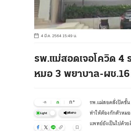
4 มี.ค. 2564 15:49 น.
รพ.แม่สอดเจอโควิด 4 ราย
หมอ 3 พยาบาล-ผช.16
รพ.แม่สอดสั่งปิดชั้
+
ก
ก
-ก
ทำให้ต้องกักตัวหม
ฟังข่าว
Light
แพทย์ยังเป็นไปด้วยด