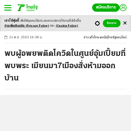
สมัครบริการ
เราใช้คุ้กกี้
เพื่อให้ทุกคนได้ประสบ
การณ์การใช้งานที่ดียิ่งขึ้น
+
ก
ก
-ก
รับทราบ
อ่านเพิ่มเติมคลิก
(Privacy Policy)
และ
(Cookie Policy)
21 พ.ย. 2563 19:08 น.
ข่าว
ทั่วไทย
เหนือ
ไทยรัฐออนไลน์
พบผู้อพยพติดโควิดในศูนย์อุ้มเปี้ยมที่
พบพระ เมียนมา7เมืองสั่งห้ามออก
บ้าน
...