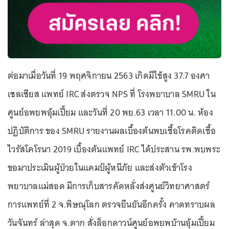
ต่อมาเมื่อวันที่ 19 พฤศจิกายน 2563 เกิดมีไข้สูง 37.7 องศา
เซลเซียส แพทย์ IRC ส่งตรวจ NPS ที่ โรงพยาบาล SMRU ใน
ศูนย์อพยพอุ้มเปี้ยม และวันที่ 20 พย.63 เวลา 11.00 น. ห้อง
ปฏิบัติการ ของ SMRU รายงานผลเบื้องต้นพบเชื้อโรคติดเชื้อ
ไวรัสโคโรนา 2019 เบื้องต้นแพทย์ IRC ได้ประสาน รพ.พบพระ
ขอมาประเมินผู้ป่วยในแคมป์ผู้หนีภัย และส่งตัวเข้าโรง
พยาบาลแม่สอด มีการเก็บสารคัดหลั่งส่งศูนย์วิทยาศาสตร์
การแพทย์ที่ 2 จ.พิษณุโลก ตรวจยืนยันอีกครั้ง คาดทราบผล
วันจันทร์ ล่าสุด จ.ตาก สั่งล็อกดาวน์ศูนย์อพยพบ้านอุ้มเปี้ยม