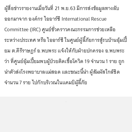
ผู้สื่อข่าวรายงานเมื่อวันที่ 21 พ.ย.63 มีการส่งข้อมูลทางลับ
ออกมาจาก องค์กร ไออาร์ซี International Rescue
Committee (IRC) ศูนย์ชั่วคราวคณะกรรมการช่วยเหลือ
ระหว่างประเทศ หรือ ไออาร์ซี ในศูนย์ผู้ลี้ภัยการสู้รบบ้านอุ้มเปี้
ยม ต.คีรีราษฎร์ อ.พบพระ แจ้งให้กับฝ่ายปกครอง อ.พบพระ
ว่า ที่ศูนย์อุ้มเปี้ยมพบผู้ป่วยติดเชื้อโควิด 19 จำนวน 1 ราย ถูก
นำตัวส่งโรงพยาบาลแม่สอด และขณะนี้นำ ผู้สัมผัสใกล้ชิด
จำนวน 7 ราย ไปกักบริเวณในแคมป์ผู้ลี้ภัย
...