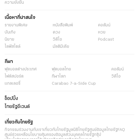
ความยั่งยืน
เนื้อหาที่น่าสนใจ
รายงานพิเศษ
หนังสือพิมพ์
คอลัมน์
บันเทิง
ดวง
หวย
นิยาย
วิดีโอ
Podcast
ไลฟ์สไตล์
มัลติมีเดีย
กีฬา
ฟุตบอลต่่างประเทศ
ฟุตบอลไทย
คอลัมน์
ไฟต์สปอร์ต
กีฬาโลก
วิดีโอ
แกลเลอรี่
Carabao 7-a-Side Cup
ช็อปปิ้ง
ไทยรัฐอีเวนต์
เกี่ยวกับไทยรัฐ
กิจกรรม
ร่วมงานกับเรา
เกี่ยวกับไทยรัฐ
มูลนิธิไทยรัฐ
ศูนย์ข้อมูลไทยรัฐ
FAQ
ศูนย์ช่วยเหลือ
นโยบายคุ้มครองข้อมูลส่วนบุคคลไทยรัฐกรุ๊ป