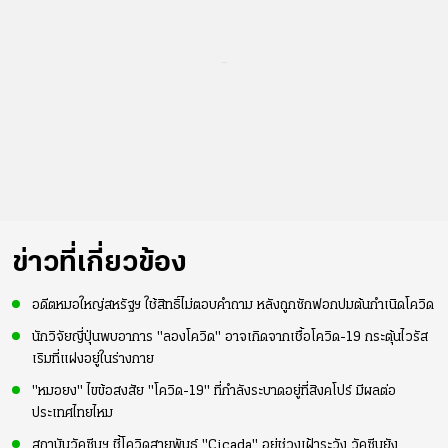
...
ข่าวที่เกี่ยวข้อง
อดีตหมอใหญ่สหรัฐฯ ใช้สิทธิ์ไม่ตอบคำถาม หลังถูกซักฟอกปมต้นกำเนิดโควิด
นักวิจัยญี่ปุ่นพบอาการ "ลองโควิด" อาจเกิดจากเชื้อโควิด-19 กระตุ้นไวรัส
เริมที่แฝงอยู่ในร่างกาย
"หมอยง" ไขข้อสงสัย "โควิด-19" ที่กำลังระบาดอยู่ที่สิงคโปร์ มีผลต่อ
ประเทศไทยไหม
สถาบันวัคซีนฯ ชี้โควิดสายพันธุ์ "Cicada" อยู่ช่วงเฝ้าระวัง วัคซีนยัง