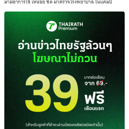
มามีอาการไข้ เหนื่อย ซีด มาตรวจโรงพยาบาล ในแคมป์