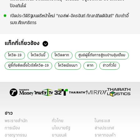
ป้องกันได้
เปิดประวัติรัฐมนตรีหน้าใหม่ "กอล์ฟ-อัครนันท์ กัณณ์กิตตินันท์" กับเก้าอี้
รมช.ศึกษาธิการ
แท็กที่เกี่ยวข้อง
โควิด-19
โควิดวันนี้
โควิดตาก
ศูนย์ผู้ลี้ภัยการสู้รบบ้านอุ้มเปี้ยม
ผู้ลี้ภัยติดเชื้อไวรัสโควิด-19
โควิดเมียนมา
ตาก
ข่าวทั่วไป
ข่าว
พระราชสำนัก
ทั่วไทย
ในกระแส
การเมือง
นโยบายรัฐ
ต่างประเทศ
อาชญากรรม
ยานยนต์
ราคาทองคำ