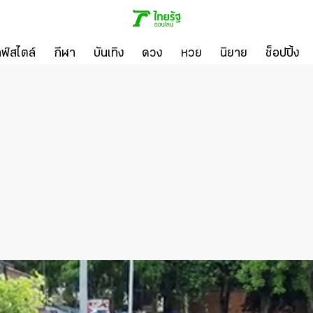
ลฟ์สไตล์
กีฬา
บันเทิง
ดวง
หวย
นิยาย
ช็อปปิ้ง