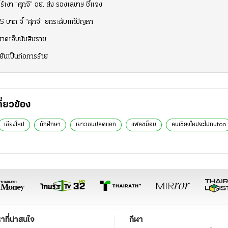
เงา “ศุภจี” อย. ส่ง รองเลขาฯ ชี้แจง
บาท จี้ “ศุภจี” ยกระดับแก้ปัญหา
บาดเจ็บนับสิบราย
ันเป็นก่อการร้าย
กี่ยวข้อง
เชียงใหม่
นักศึกษา
เยาวชนปลดแอก
แฟลชม็อบ
คนเชียงใหม่จะไม่ทนtoo
หาที่น่าสนใจ
กีฬา