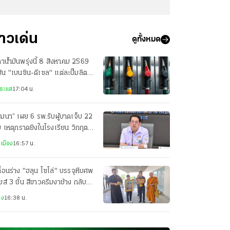
่าวเด่น
ดูทั้งหมด
าน้ำมันพรุ่งนี้ 8 สิงหาคม 2569
มัน "เบนซิน-ดีเซล" แต่ละปั๊มลิตร
ท่าไร
ระแส
17:04 น.
ฒนา” เผย 6 รพ.รับผู้บาดเจ็บ 22
 เหตุกราดยิงในโรงเรียน วิกฤต 9
 สั่งดูแลต่อเนื่อง
เมือง
16:57 น.
ื่อนร่าง "ฮลุน โซโล่" บรรจุหีบศพ
ยส์ 3 ชั้น สีขาวครีมงาช้าง กลับ
นที่กาฬสินธุ์
าง
16:38 น.