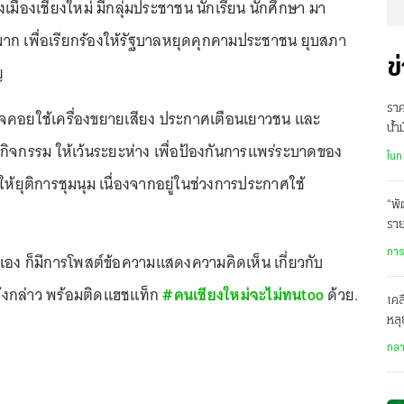
เมืองเชียงใหม่ มีกลุ่มประชาชน นักเรียน นักศึกษา มา
มาก เพื่อเรียกร้องให้รัฐบาลหยุดคุกคามประชาชน ยุบสภา
ข
ญ
ราค
รวจคอยใช้เครื่องขยายเสียง ประกาศเตือนเยาวชน และ
น้ำ
วมกิจกรรม ให้เว้นระยะห่าง เพื่อป้องกันการแพร่ระบาดของ
ละเ
ในก
ให้ยุติการชุมนุม เนื่องจากอยู่ในช่วงการประกาศใช้
“พั
ราย
ราย
การ
เอง ก็มีการโพสต์ข้อความแสดงความคิดเห็น เกี่ยวกับ
งกล่าว พร้อมติดแฮชแท็ก
#คนเชียงใหม่จะไม่ทนtoo
ด้วย.
เคล
หลุ
บ้า
กล