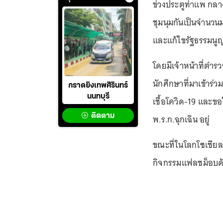
ข่วงประตูท่าแพ กลาง
ชุมนุมกันเป็นจำนวน
และแก้ไขรัฐธรรมนู
โดยมีเจ้าหน้าที่ตำ
นักศึกษาที่มาเข้าร่
กราดยิงเทพศิรินทร์
นนทบุรี
เชื้อโควิด-19 และขอ
ติดตาม
พ.ร.ก.ฉุกเฉิน อยู่
ขณะที่ในโลกโซเชียล
กิจกรรมแฟลชม็อบดั