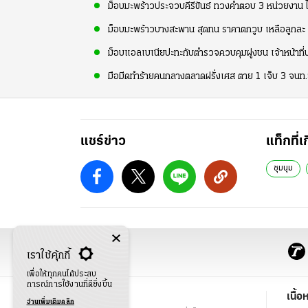
ม็อบมะพร้าวประจวบคีรีขันธ์ ทวงคำตอบ 3 หน่วยงาน ไร้
ม็อบมะพร้าวบางสะพาน สุดทน ราคาตกวูบ เหลือลูกละ 5 
ม็อบแอลเบเนียปะทะกับตำรวจควบคุมฝูงชน เจ้าหน้าที่
มือมีดทำร้ายคนกลางตลาดฝรั่งเศส ตาย 1 เจ็บ 3 จนท.ย
แชร์ข่าว
แท็กที่เ
ชุมนุม
เราใช้คุ้กกี้
เพื่อให้ทุกคนได้ประสบ
การณ์การใช้งานที่ดียิ่งขึ้น
ข่าว
เนื้อ
อ่านเพิ่มเติมคลิก