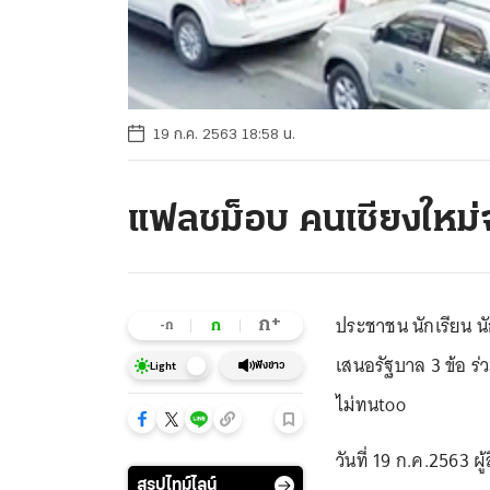
19 ก.ค. 2563 18:58 น.
แฟลชม็อบ คนเชียงใหม่
ประชาชน นักเรียน น
+
ก
ก
-ก
เสนอรัฐบาล 3 ข้อ ร
ฟังข่าว
Light
ไม่ทนtoo
วันที่ 19 ก.ค.2563 ผ
สรุปไทม์ไลน์