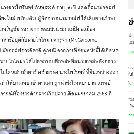
) นางสาวไพรินทร์ กันทะวงค์ อายุ 56 ปี แคดดี้สนามกอล์ฟ
จ.เชียงใหม่ พร้อมด้วยผู้จัดการสนามกอล์ฟ ได้เดินทางเข้าพบ
ข
ุญเจริญชัย รอง ผกก สอบสวน สภ.แม่ปิง อ.เมือง
พี่
จรจาหาข้อยุติกับนายไกโคมา ฟารูจา (Mr.Gaicoma
โท
ี นักกอล์ฟชาวอิตาลี คู่กรณี จากการที่ก่อนหน้านี้ได้เกิดหตุ
ออ
อา
่อนายไกโคมา ได้ไปออกรอบตีกอล์ฟที่สนามกอล์ฟดังกล่าว
ภรร
งไปโดนเข้าเบ้าตาข้างซ้ายของ นางไพรินทร์ ที่ยืนรอห่างออก
ในโ
นทำให้บาดเจ็บ เบ้าตาแตก ถูกนำส่งโรงพยาบาล แพทย์
ใจแ
ในก
ุการณ์เรื่องราวดังกล่าวเกิดปลายเดือนมกราคม 2563 ที่
“วร
เปิ
พบ 
การ