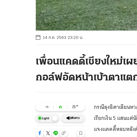
14 ก.ค. 2563 23:20 น.
เพื่อนแคดดี้เชียงใหม่เผ
กอล์ฟอัดหน้าเบ้าตาแต
กรณีลุงอิตาเลียนห
+
ก
ก
-ก
เรียกเงิน 5 แสนแต่น
ฟังข่าว
Light
แจงแคดดี้หลบหลังต้น