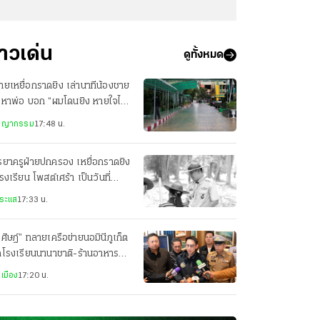
่าวเด่น
ดูทั้งหมด
ชายเหยื่อกราดยิง เล่านาทีน้องชาย
รหาพ่อ บอก “ผมโดนยิง หายใจไม่
ก”
ชญากรรม
17:48 น.
ยาครูฝ่ายปกครอง เหยื่อกราดยิง
รงเรียน โพสต์เศร้า เป็นวันที่
ตกสลายที่สุด
ระแส
17:33 น.
ศิษฎ์” ทลายเครือข่ายนอมินีภูเก็ต
ดโรงเรียนนานาชาติ-ร้านอาหาร
361 บริษัทฮุบที่ดินผิดกฎหมาย
เมือง
17:20 น.