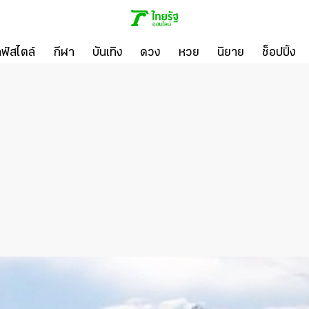
ลฟ์สไตล์
กีฬา
บันเทิง
ดวง
หวย
นิยาย
ช็อปปิ้ง