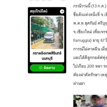
กรณีวานนี้ (13 ก.ค.
สรุปไทม์ไลน์
ชื่อดังแห่งหนึ่งที่ 
พ.ต.ท.สุศรันย์ ศรีบ
จ.เชียงใหม่ เพื่อเ
Farruggia) อายุ 67 ป
การณ์ไม่คาดฝัน เมื
กราดยิงเทพศิรินทร์
และได้ตีลูกกอล์ฟพุ่
นนทบุรี
ไปเกือบ 200 หลา จ
ติดตาม
ต้องผ่าตัดรักษา เหต
ผ่านมา