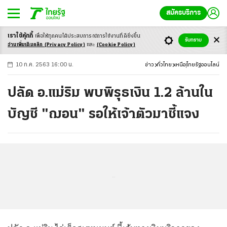
สมัครบริการ
เราใช้คุ้กกี้
เพื่อให้ทุกคนได้ประสบ
การณ์การใช้งานที่ดียิ่งขึ้น
+
ก
ก
-ก
รับทราบ
อ่านเพิ่มเติมคลิก
(Privacy Policy)
และ
(Cookie Policy)
10 ก.ค. 2563 16:00 น.
ข่าว
ทั่วไทย
เหนือ
ไทยรัฐออนไลน์
ปลัด อ.แม่ริม พบพิรุธเงิน 1.2 ล้านใน
บัญชี "ฌอน" รอให้เจ้าตัวมาชี้แจง
...