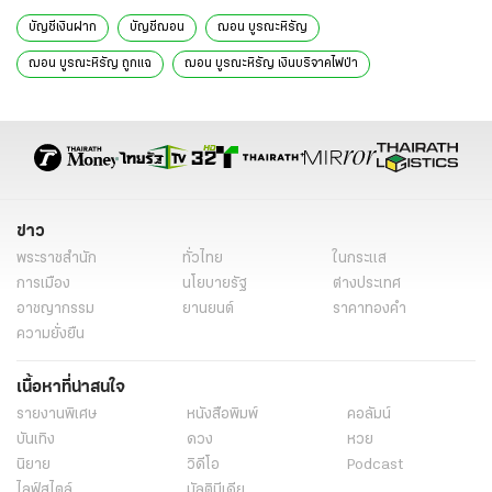
บัญชีเงินฝาก
บัญชีฌอน
ฌอน บูรณะหิรัญ
ฌอน บูรณะหิรัญ ถูกแฉ
ฌอน บูรณะหิรัญ เงินบริจาคไฟป่า
บุญญฤทธิ์ นิปวณิชย์
ไฟป่าเชียงใหม่
ข่าวทั่วไป
ข่าว
พระราชสำนัก
ทั่วไทย
ในกระแส
การเมือง
นโยบายรัฐ
ต่างประเทศ
อาชญากรรม
ยานยนต์
ราคาทองคำ
ความยั่งยืน
เนื้อหาที่น่าสนใจ
รายงานพิเศษ
หนังสือพิมพ์
คอลัมน์
บันเทิง
ดวง
หวย
นิยาย
วิดีโอ
Podcast
ไลฟ์สไตล์
มัลติมีเดีย