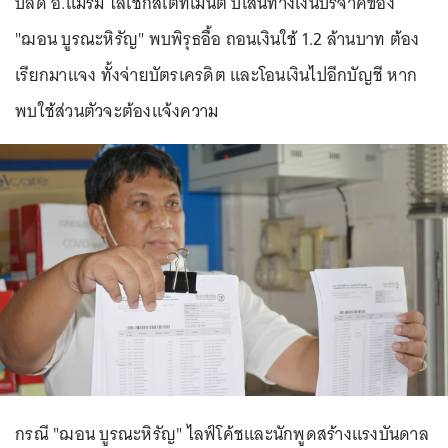
ปลัด อ.แม่ริม ไล่เช็กสเตทเมนต์ บี้เส้นทางเงินบริจาคของ
"ฌอน บูรณะหิรัญ" พบพิรุธอื้อ ถอนเงินใช้ 1.2 ล้านบาท ต้อง
เรียกมาแจง ทั้งจ่ายบัตรเครดิต และโอนเงินไปอีกบัญชี หาก
พบใช้ส่วนตัวจะต้องแจ้งความ
กรณี "ฌอน บูรณะหิรัญ" ไลฟ์โค้ชและนักพูดสร้างแรงบันดาล