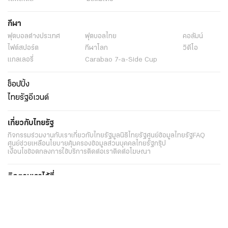
กีฬา
ฟุตบอลต่่างประเทศ
ฟุตบอลไทย
คอลัมน์
ไฟต์สปอร์ต
กีฬาโลก
วิดีโอ
แกลเลอรี่
Carabao 7-a-Side Cup
ช็อปปิ้ง
ไทยรัฐอีเวนต์
เกี่ยวกับไทยรัฐ
กิจกรรม
ร่วมงานกับเรา
เกี่ยวกับไทยรัฐ
มูลนิธิไทยรัฐ
ศูนย์ข้อมูลไทยรัฐ
FAQ
ศูนย์ช่วยเหลือ
นโยบายคุ้มครองข้อมูลส่วนบุคคลไทยรัฐกรุ๊ป
เงื่อนไขข้อตกลงการใช้บริการ
ติดต่อเรา
ติดต่อโฆษณา
ติดตามเราได้ที่
Application
My THAIRATH