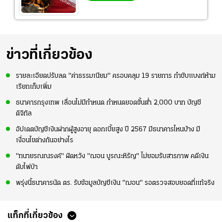
ข่าวที่เกี่ยวข้อง
รายละเอียดปรับลด "ค่าธรรมเนียม" ครอบคลุม 19 รายการ กำชับแบงก์ห้าม
เรียกเก็บเพิ่ม
ธนาคารกรุงเทพ เลื่อนไม่มีกำหนด กำหนดยอดขั้นต่ำ 2,000 บาท บัญชี
ดิจิทัล
อัปเดตบัญชีเงินฝากผู้สูงอายุ ดอกเบี้ยสูง ปี 2567 มีธนาคารไหนบ้าง มี
เงื่อนไขต่างกันอย่างไร
"ทนายรณณรงค์" ผิดหวัง "ฌอน บูรณะหิรัญ" ไม่ยอมรับสารภาพ คดีเงิน
ดับไฟป่า
พรุ่งนี้ธนาคารนัด ตร. รับข้อมูลบัญชีเงิน "ฌอน" รอตรวจสอบยอดที่แท้จริง
แท็กที่เกี่ยวข้อง