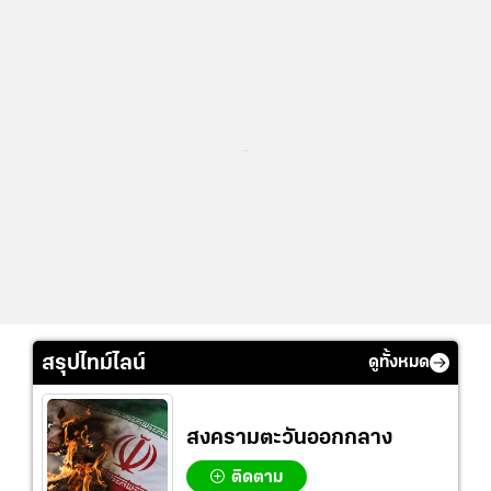
...
สรุปไทม์ไลน์
ดูทั้งหมด
สงครามตะวันออกกลาง
ติดตาม