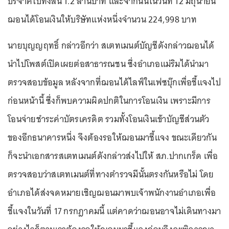
บริจาคไปทิ้งสิ้น 1.2 ล้านบาท และจากนั้นในวันที่ 12 มิถุนายน
ฌอนได้โอนเงินให้บริษัทแห่งหนึ่งจำนวน 224,998 บาท
นายบุญญฤทธิ์ กล่าวอีกว่า สเตทเมนต์บัญชีดังกล่าวฌอนได้
นำไปโพสต์เปิดเผยต่อสาธารณชน ซึ่งอำเภอแม่ริมได้นำมา
ตรวจสอบข้อมูล หลังจากที่ฌอนได้ไลฟ์ในเฟซบุ๊กเพื่อชี้แจงไป
ก่อนหน้านี้ ซึ่งก็พบความผิดปกติในการโอนเงิน เพราะมีการ
โอนจ่ายชำระค่าบัตรเครดิต รวมทั้งโอนเงินเข้าบัญชีส่วนตัว
ของอีกธนาคารหนึ่ง จึงต้องรอให้ฌอนมาชี้แจง ขณะเดียวกัน
ก็จะนำเอกสารสเตทเมนต์ดังกล่าวส่งไปให้ สภ.ปากเกร็ด เพื่อ
ตรวจสอบว่าสเตทเมนต์ที่ทางตำรวจมีนั้นตรงกันหรือไม่ โดย
อำเภอได้ส่งจดหมายเชิญฌอนมาพบเจ้าพนักงานอำเภอเพื่อ
ชี้แจงในวันที่ 17 กรกฎาคมนี้ แต่คาดว่าฌอนอาจไม่เดินทางมา