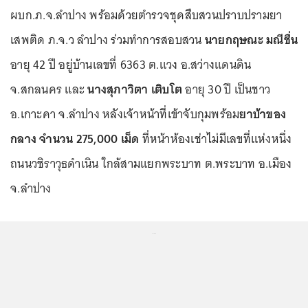
ผบก.ภ.จ.ลำปาง พร้อมด้วยตำรวจชุดสืบสวนปราบปรามยา
เสพติด ภ.จ.ว ลำปาง ร่วมทำการสอบสวน
นายกฤษณะ มณีชื่น
อายุ 42 ปี อยู่บ้านเลขที่ 6363 ต.แวง อ.สว่างแดนดิน
จ.สกลนคร และ
นางสุภาวิตา เติบโต
อายุ 30 ปี เป็นชาว
อ.เกาะคา จ.ลำปาง หลังเจ้าหน้าที่เข้าจับกุมพร้อม
ยาบ้าของ
กลาง จำนวน 275,000 เม็ด
ที่หน้าห้องเช่าไม่มีเลขที่แห่งหนึ่ง
ถนนวชิราวุธดำเนิน ใกล้สามแยกพระบาท ต.พระบาท อ.เมือง
จ.ลำปาง
...