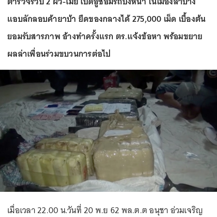
ตำรวจรวบ 2 ผัว-เมีย เปิดอู่ซ่อมรถบังหน้า ในเมืองลำปาง
แอบลักลอบค้ายาบ้า ยึดของกลางได้ 275,000 เม็ด เบื้องต้น
ยอมรับสารภาพ อ้างทำครั้งแรก ตร.แจ้งข้อหา พร้อมขยาย
ผลล่าเพื่อนร่วมขบวนการต่อไป
เมื่อเวลา 22.00 น.วันที่ 20 พ.ย 62 พล.ต.ต อนุชา อ่วมเจริญ