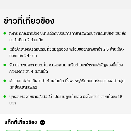
ข่าวที่เกี่ยวข้อง
ทหาร กกล.ผาเมือง ปะทะเดือดขบวนการค้ายาเสพติดชายแดนเชียงแสน ยึด
ยาบ้าเกือบ 2 ล้านเม็ด
แก๊งค้ายาจอดรถหนีตร. ทิ้งแม่ลูกอ่อน พร้อมของกลางยาบ้า 2.5 ล้านเม็ด-
ทองแท่ง 24 บาท
จับ ประธานสภา อบต. ใน จ.นครพนม เครือข่ายยาบ้ารายสำคัญสองฝั่งโขง
คาหนังคาเขา 4 แสนเม็ด
ตำรวจแม่สาย ยึดยาบ้า 4 แสนเม็ด ทิ้งพงหญ้าริมถนน เร่งขยายผลล่ากลุ่ม
เอเย่นต์ยาเสพติด
บุกรวบหัวจ่ายย่านสุขสวัสดิ์ เปิดร้านลูกชิ้นทอด ยัดไส้ยาบ้า ขายเม็ดละ 18
บาท
แท็กที่เกี่ยวข้อง