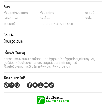
กีฬา
ฟุตบอลต่่างประเทศ
ฟุตบอลไทย
คอลัมน์
ไฟต์สปอร์ต
กีฬาโลก
วิดีโอ
แกลเลอรี่
Carabao 7-a-Side Cup
ช็อปปิ้ง
ไทยรัฐอีเวนต์
เกี่ยวกับไทยรัฐ
กิจกรรม
ร่วมงานกับเรา
เกี่ยวกับไทยรัฐ
มูลนิธิไทยรัฐ
ศูนย์ข้อมูลไทยรัฐ
FAQ
ศูนย์ช่วยเหลือ
นโยบายคุ้มครองข้อมูลส่วนบุคคลไทยรัฐกรุ๊ป
เงื่อนไขข้อตกลงการใช้บริการ
ติดต่อเรา
ติดต่อโฆษณา
ติดตามเราได้ที่
Application
My THAIRATH