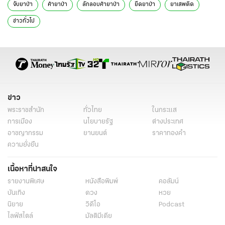
จับยาบ้า
ค้ายาบ้า
ลักลอบค้ายาบ้า
ยึดยาบ้า
ยาเสพติด
ข่าวทั่วไป
ข่าว
พระราชสำนัก
ทั่วไทย
ในกระแส
การเมือง
นโยบายรัฐ
ต่างประเทศ
อาชญากรรม
ยานยนต์
ราคาทองคำ
ความยั่งยืน
เนื้อหาที่น่าสนใจ
รายงานพิเศษ
หนังสือพิมพ์
คอลัมน์
บันเทิง
ดวง
หวย
นิยาย
วิดีโอ
Podcast
ไลฟ์สไตล์
มัลติมีเดีย