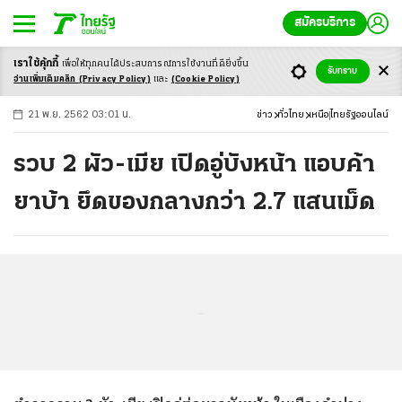
สมัครบริการ
เราใช้คุ้กกี้
เพื่อให้ทุกคนได้ประสบ
การณ์การใช้งานที่ดียิ่งขึ้น
+
ก
ก
-ก
รับทราบ
อ่านเพิ่มเติมคลิก
(Privacy Policy)
และ
(Cookie Policy)
21 พ.ย. 2562 03:01 น.
ข่าว
ทั่วไทย
เหนือ
ไทยรัฐออนไลน์
รวบ 2 ผัว-เมีย เปิดอู่บังหน้า แอบค้า
ยาบ้า ยึดของกลางกว่า 2.7 แสนเม็ด
...