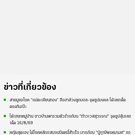
...
ข่าวที่เกี่ยวข้อง
สายมูขอโชค “แม่ตะเคียนทอง” ฮือฮาล้วงลูกบอล-จุดธูปมงคล ได้เลขเด็ด
ตรงกันเป๊ะ
ได้เฮยกหมู่บ้าน ชาวบ้านพารวมตัวรำแก้บน "ท้าวเวสสุวรรณ" จุดธูปลุ้นเลข
เด็ด 16/8/69
หญิงสุดเฮง ได้โชคหลักแสนจนปิดหนี้สำเร็จ มาแก้บน "ปู่ฤาษีพรหมเมศ" ขอ