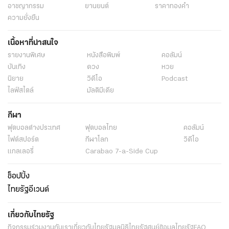
อาชญากรรม
ยานยนต์
ราคาทองคำ
ความยั่งยืน
เนื้อหาที่น่าสนใจ
รายงานพิเศษ
หนังสือพิมพ์
คอลัมน์
บันเทิง
ดวง
หวย
นิยาย
วิดีโอ
Podcast
ไลฟ์สไตล์
มัลติมีเดีย
กีฬา
ฟุตบอลต่่างประเทศ
ฟุตบอลไทย
คอลัมน์
ไฟต์สปอร์ต
กีฬาโลก
วิดีโอ
แกลเลอรี่
Carabao 7-a-Side Cup
ช็อปปิ้ง
ไทยรัฐอีเวนต์
เกี่ยวกับไทยรัฐ
กิจกรรม
ร่วมงานกับเรา
เกี่ยวกับไทยรัฐ
มูลนิธิไทยรัฐ
ศูนย์ข้อมูลไทยรัฐ
FAQ