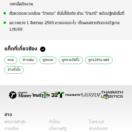
เลขเด็ดอีกงวด
ศึกหวยอลเวงเดือด “ป้ายอม” ลั่นไม่ให้อภัย ด้าน “ป้ามณี” พร้อมสู้คดีเต็มที่
ตรวจหวย 1 สิงหาคม 2569 หวยออกอะไร เช็กผลสลากกินแบ่งรัฐบาล
1/8/69
แท็กที่เกี่ยวข้อง
หวย
ช่าวเด่น
ถูกหวย
ถูกรางวัลที่1
ถูก12ล้าน แพร่
ข่าวทั่วไป
ข่าว
พระราชสำนัก
ทั่วไทย
ในกระแส
การเมือง
นโยบายรัฐ
ต่างประเทศ