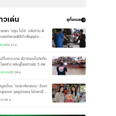
่าวเด่น
ดูทั้งหมด
ียมพา “ฮลุน โซโล่” กลับบ้าน พี่
ยเผยกำหนดพิธีบำเพ็ญกุศล-
ปนกิจศพ
ระแส
22:11 น.
่นอีโบลาระบาด ดีอาร์คองโกกักกัน
อโดยสาร หลังผู้โดยสารดับ 5 ศพ
งประเทศ
22:04 น.
มูขอโชค “แม่ตะเคียนทอง” ฮือฮา
งลูกบอล-จุดธูปมงคล ได้เลขเด็ด
กันเป๊ะ
ว
21:55 น.