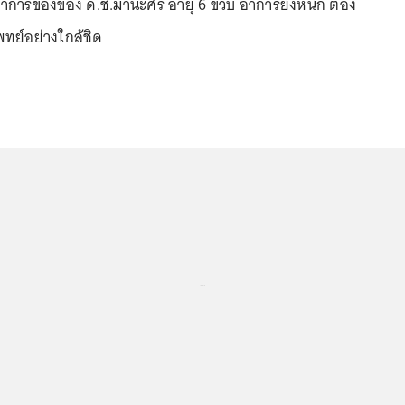
อาการของของ ด.ช.มานะศิริ อายุ 6 ขวบ อาการยังหนัก ต้อง
ทย์อย่างใกล้ชิด
...