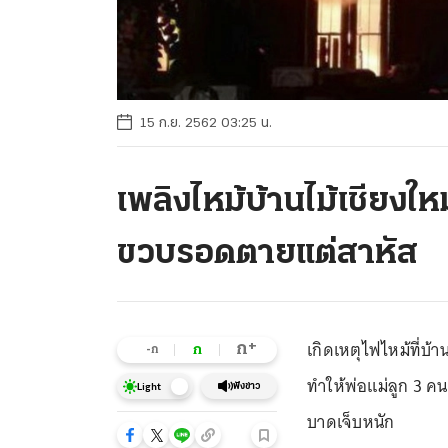
15 ก.ย. 2562 03:25 น.
เพลิงไหม้บ้านไม้เชียงให
ขวบรอดตายแต่สาหัส
เกิดเหตุไฟไหม้ที่บ้า
+
ก
ก
-ก
ทำให้พ่อแม่ลูก 3 คน
ฟังข่าว
Light
บาดเจ็บหนัก