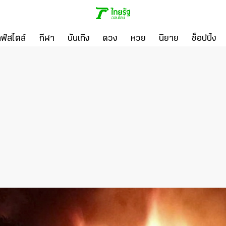
ลฟ์สไตล์
กีฬา
บันเทิง
ดวง
หวย
นิยาย
ช็อปปิ้ง