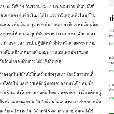
10 น. วันที่ 14 กันยายน 2562 ร.ต.อ.สมชาย ปันทะนันท์
นป่าตอง จ.เชียงใหม่ ได้รับแจ้งว่ามีเหตุเพลิงไหม้ บ้าน
ข
3 บ้านหนองพันเงิน ต.ยุหว่า อ.สันป่าตอง จ.เชียงใหม่ มีคนติด
เตร
ด้รายงานให้ พ.ต.อ.ฤกษ์ชัย แสงสว่าง ผกก.สภ.สันป่าตอง
ชา
รสร คำสอน รอง สวป. ปฏิบัติหน้าที่หัวหน้าสายตรวจทราบ
ฌา
ในก
นรถดับเพลิงเทศบาลตำบลยุหว่า และแพทย์พยาบาล
หวั
ภัยสันป่าตองเดินทางไปยังที่เกิดเหตุ
เรื
ต่า
กำลังลุกไหม้บ้านไม้ชั้นครึ่งอย่างรุนแรง โดยมีชาวบ้านที่
่วยกันดับไฟ และช่วยเหลือผู้บาดเจ็บออกมาได้ 1 คน ชื่อ
สาย
ล้ว
6 ขวบ รีบนำส่งโรงพยาบาลสันป่าตอง และทราบว่ามีคนติดอยู่
ตรง
ข่า
ป็นพ่อแม่และลูกชายวัย 2 เดือน ไม่สามารถจะเข้าช่วยเหลือ
ระดมดับเพลิงนานร่วม 30 นาที จึงสามารถควบคุมเพลิงไว้