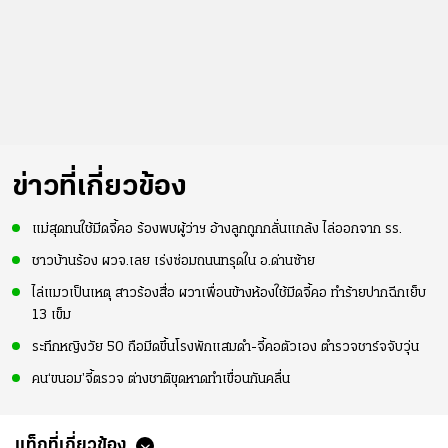
ข่าวที่เกี่ยวข้อง
แม่สุดทนใช้มีดจี้คอ ร้องพบผู้ว่าฯ อ้างลูกถูกกลั่นแกล้ง ไล่ออกจาก รร.
ชาวบ้านร้อง ผวจ.เลย เร่งซ่อมถนนทรุดใน อ.ด่านซ้าย
ไล่แมวเป็นเหตุ สาวร้องสื่อ ผวาเพื่อนข้างห้องใช้มีดจี้คอ ทำร้ายปากฉีกเย็บ
13 เข็ม
ระทึกหญิงวัย 50 ถือมีดขึ้นโรงพักแสมดำ-จี้คอตัวเอง ตำรวจชาร์จจับวุ่น
คน‘ขนอม’จี้ตรวจ ต่างชาติขุดหาดทำเขื่อนกันคลื่น
แท็กที่เกี่ยวข้อง