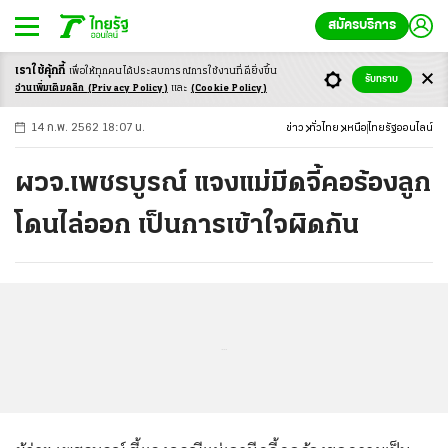
สมัครบริการ
เราใช้คุ้กกี้
เพื่อให้ทุกคนได้ประสบ
การณ์การใช้งานที่ดียิ่งขึ้น
+
ก
ก
-ก
รับทราบ
อ่านเพิ่มเติมคลิก
(Privacy Policy)
และ
(Cookie Policy)
14 ก.พ. 2562 18:07 น.
ข่าว
ทั่วไทย
เหนือ
ไทยรัฐออนไลน์
ผวจ.เพชรบูรณ์ แจงแม่มีดจี้คอร้องลูก
โดนไล่ออก เป็นการเข้าใจผิดกัน
...