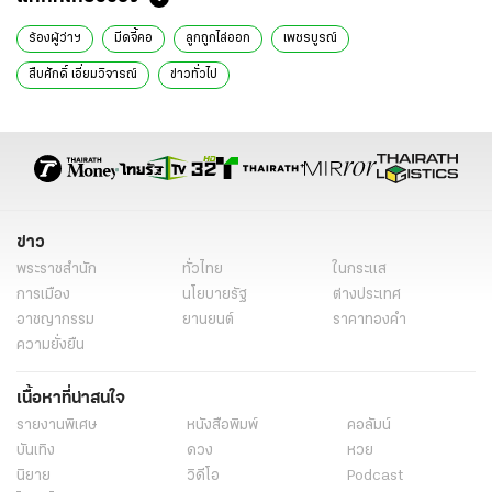
ร้องผู้ว่าฯ
มีดจี้คอ
ลูกถูกไล่ออก
เพชรบูรณ์
สืบศักดิ์ เอี่ยมวิจารณ์
ข่าวทั่วไป
ข่าว
พระราชสำนัก
ทั่วไทย
ในกระแส
การเมือง
นโยบายรัฐ
ต่างประเทศ
อาชญากรรม
ยานยนต์
ราคาทองคำ
ความยั่งยืน
เนื้อหาที่น่าสนใจ
รายงานพิเศษ
หนังสือพิมพ์
คอลัมน์
บันเทิง
ดวง
หวย
นิยาย
วิดีโอ
Podcast