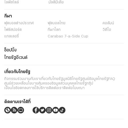
ไลฟ์สไตล์
มัลติมีเดีย
กีฬา
ฟุตบอลต่่างประเทศ
ฟุตบอลไทย
คอลัมน์
ไฟต์สปอร์ต
กีฬาโลก
วิดีโอ
แกลเลอรี่
Carabao 7-a-Side Cup
ช็อปปิ้ง
ไทยรัฐอีเวนต์
เกี่ยวกับไทยรัฐ
กิจกรรม
ร่วมงานกับเรา
เกี่ยวกับไทยรัฐ
มูลนิธิไทยรัฐ
ศูนย์ข้อมูลไทยรัฐ
FAQ
ศูนย์ช่วยเหลือ
นโยบายคุ้มครองข้อมูลส่วนบุคคลไทยรัฐกรุ๊ป
เงื่อนไขข้อตกลงการใช้บริการ
ติดต่อเรา
ติดต่อโฆษณา
ติดตามเราได้ที่
Application