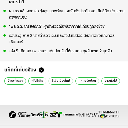
ตามหน้าที่
ผบ.ตร.เด้ง ผกก.สภ.ทุ่งลุง บกพร่อง เหตุจับตัวประกัน ผอ.เสียชีวิต ทำกระทบ
ภาพลักษณ์
“พล.ต.ต. เกรียงศักดิ์” ผู้คร่ำหวอดในพื้นที่ภาคใต้ ก่อนถูกสั่งย้าย
ร้อนระอุ ย้าย 2 นายตำรวจ ตม.และสวป.แม่สอด สงสัยเอี่ยวแก๊งคอล
เซ็นเตอร์
เด้ง 5 เสือ สภ.เพ ระยอง เซ่นบ่อนรัมมี่ห้องแถว ชุดสืบภาค 2 บุกจับ
แท็กที่เกี่ยวข้อง
ย้ายตำรวจ
เด้ง5เสือ
5เสือเชียงใกม่
ทหารจับบ่อน
ข่าวทั่วไป