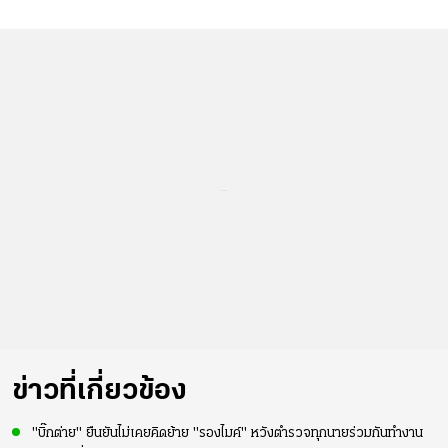
...
ข่าวที่เกี่ยวข้อง
"บิ๊กต่าย" ยืนยันไม่เคยคิดย้าย "รองไมค์" หวังตำรวจทุกนายร่วมกันทำงาน