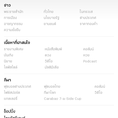
ข่าว
พระราชสำนัก
ทั่วไทย
ในกระแส
การเมือง
นโยบายรัฐ
ต่างประเทศ
อาชญากรรม
ยานยนต์
ราคาทองคำ
ความยั่งยืน
เนื้อหาที่น่าสนใจ
รายงานพิเศษ
หนังสือพิมพ์
คอลัมน์
บันเทิง
ดวง
หวย
นิยาย
วิดีโอ
Podcast
ไลฟ์สไตล์
มัลติมีเดีย
กีฬา
ฟุตบอลต่่างประเทศ
ฟุตบอลไทย
คอลัมน์
ไฟต์สปอร์ต
กีฬาโลก
วิดีโอ
แกลเลอรี่
Carabao 7-a-Side Cup
ช็อปปิ้ง