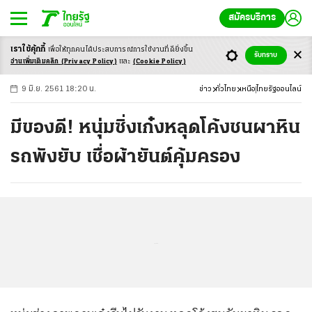
สมัครบริการ
เราใช้คุ้กกี้
เพื่อให้ทุกคนได้ประสบ
การณ์การใช้งานที่ดียิ่งขึ้น
+
ก
ก
-ก
รับทราบ
อ่านเพิ่มเติมคลิก
(Privacy Policy)
และ
(Cookie Policy)
9 มิ.ย. 2561 18:20 น.
ข่าว
ทั่วไทย
เหนือ
ไทยรัฐออนไลน์
มีของดี! หนุ่มซิ่งเก๋งหลุดโค้งชนผาหิน
รถพังยับ เชื่อผ้ายันต์คุ้มครอง
...