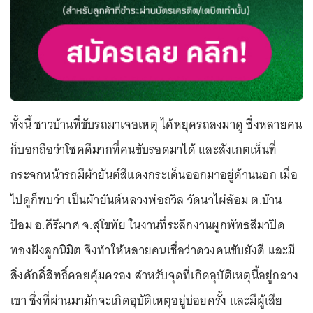
ทั้งนี้ ชาวบ้านที่ขับรถมาเจอเหตุ ได้หยุดรถลงมาดู ซึ่งหลายคน
ก็บอกถือว่าโชคดีมากที่คนขับรอดมาได้ และสังเกตเห็นที่
กระจกหน้ารถมีผ้ายันต์สีแดงกระเด็นออกมาอยู่ด้านนอก เมื่อ
ไปดูก็พบว่า เป็นผ้ายันต์หลวงพ่อถวิล วัดนาไผ่ล้อม ต.บ้าน
ป้อม อ.คีรีมาศ จ.สุโขทัย ในงานที่ระลึกงานผูกพัทธสีมาปิด
ทองฝังลูกนิมิต จึงทำให้หลายคนเชื่อว่าดวงคนขับยังดี และมี
สิ่งศักดิ์สิทธิ์คอยคุ้มครอง สำหรับจุดที่เกิดอุบัติเหตุนี้อยู่กลาง
เขา ซึ่งที่ผ่านมามักจะเกิดอุบัติเหตุอยู่บ่อยครั้ง และมีผู้เสีย