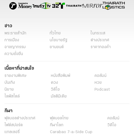
ข่าว
พระราชสำนัก
ทั่วไทย
ในกระแส
การเมือง
นโยบายรัฐ
ต่างประเทศ
อาชญากรรม
ยานยนต์
ราคาทองคำ
ความยั่งยืน
เนื้อหาที่น่าสนใจ
รายงานพิเศษ
หนังสือพิมพ์
คอลัมน์
บันเทิง
ดวง
หวย
นิยาย
วิดีโอ
Podcast
ไลฟ์สไตล์
มัลติมีเดีย
กีฬา
ฟุตบอลต่่างประเทศ
ฟุตบอลไทย
คอลัมน์
ไฟต์สปอร์ต
กีฬาโลก
วิดีโอ
แกลเลอรี่
Carabao 7-a-Side Cup