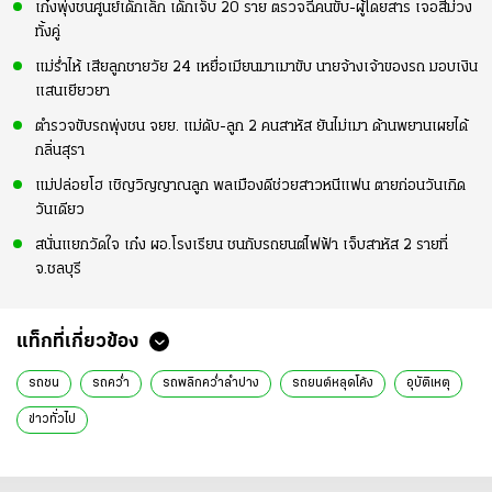
เก๋งพุ่งชนศูนย์เด็กเล็ก เด็กเจ็บ 20 ราย ตรวจฉี่คนขับ-ผู้โดยสาร เจอสีม่วง
ทั้งคู่
แม่ร่ำไห้ เสียลูกชายวัย 24 เหยื่อเมียนมาเมาขับ นายจ้างเจ้าของรถ มอบเงิน
แสนเยียวยา
ตำรวจขับรถพุ่งชน จยย. แม่ดับ-ลูก 2 คนสาหัส ยันไม่เมา ด้านพยานเผยได้
กลิ่นสุรา
แม่ปล่อยโฮ เชิญวิญญาณลูก พลเมืองดีช่วยสาวหนีแฟน ตายก่อนวันเกิด
วันเดียว
สนั่นแยกวัดใจ เก๋ง ผอ.โรงเรียน ชนกับรถยนต์ไฟฟ้า เจ็บสาหัส 2 รายที่
จ.ชลบุรี
แท็กที่เกี่ยวข้อง
รถชน
รถคว่ำ
รถพลิกคว่ำลำปาง
รถยนต์หลุดโค้ง
อุบัติเหตุ
ข่าวทั่วไป