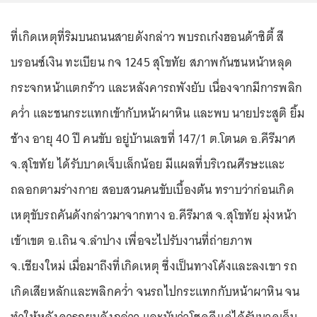
ที่เกิดเหตุที่ริมบนถนนสายดังกล่าว พบรถเก๋งฮอนด้าซิตี้ สี
บรอนซ์เงิน ทะเบียน กจ 1245 สุโขทัย สภาพกันชนหน้าหลุด
กระจกหน้าแตกร้าว และหลังคารถพังยับ เนื่องจากมีการพลิก
คว่ำ และชนกระแทกเข้ากับหน้าผาหิน และพบ นายประสูติ ยิ้ม
ช้าง อายุ 40 ปี คนขับ อยู่บ้านเลขที่ 147/1 ต.โตนด อ.คีรีมาศ
จ.สุโขทัย ได้รับบาดเจ็บเล็กน้อย มีแผลที่บริเวณศีรษะและ
ถลอกตามร่างกาย สอบสวนคนขับเบื้องต้น ทราบว่าก่อนเกิด
เหตุขับรถคันดังกล่าวมาจากทาง อ.คีรีมาส จ.สุโขทัย มุ่งหน้า
เข้าเขต อ.เถิน จ.ลำปาง เพื่อจะไปรับงานที่ถ่ายภาพ
จ.เชียงใหม่ เมื่อมาถึงที่เกิดเหตุ ซึ่งเป็นทางโค้งและลงเขา รถ
เกิดเสียหลักและพลิกคว่ำ จนรถไปกระแทกกับหน้าผาหิน จน