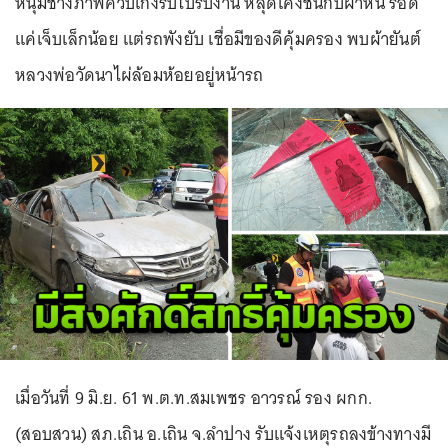
หนุ่มช่างภาพควบเก๋งรีบไปรับงาน หลุดโค้งชนกับผาหิน รอด
แค่เจ็บเล็กน้อย แต่รถพังยับ เชื่อมีของดีคุ้มครอง พบผ้ายันต์
หลวงพ่อวัดนาไผ่ล้อมห้อยอยู่หน้ารถ
เมื่อวันที่ 9 มิ.ย. 61 พ.ต.ท.สมเพชร อาวรณ์ รอง ผกก.
(สอบสวน) สภ.เถิน อ.เถิน จ.ลำปาง รับแจ้งเหตุรถลงข้างทางมี