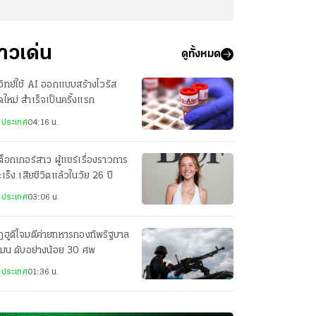
่าวเด่น
ดูทั้งหมด
วิทย์ใช้ AI ออกแบบสร้างไวรัส
ดใหม่ สำเร็จเป็นครั้งแรก
งประเทศ
04:16 น.
กต็อกเกอร์สาว ผู้แชร์เรื่องราวการ
มะเร็ง เสียชีวิตแล้วในวัย 26 ปี
งประเทศ
03:06 น.
ฮูตีโจมตีค่ายทหารกองทัพรัฐบาล
เมน ดับอย่างน้อย 30 ศพ
งประเทศ
01:36 น.