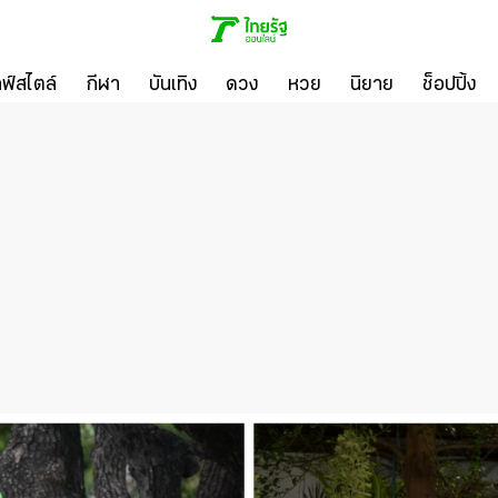
ลฟ์สไตล์
กีฬา
บันเทิง
ดวง
หวย
นิยาย
ช็อปปิ้ง