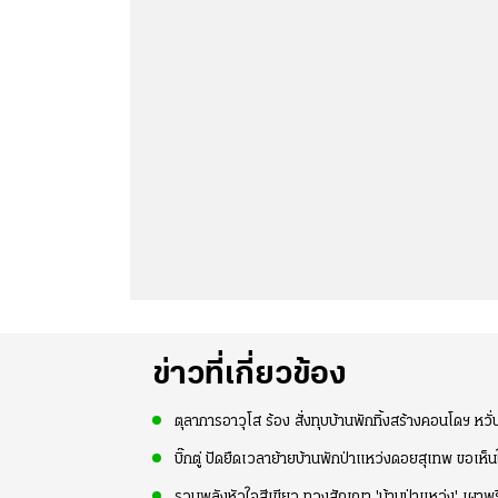
ข่าวที่เกี่ยวข้อง
ตุลาการอาวุโส ร้อง สั่งทุบบ้านพักทิ้งสร้างคอนโดฯ หวั
บิ๊กตู่ ปัดยืดเวลาย้ายบ้านพักป่าแหว่งดอยสุเทพ ขอเห็น
รวมพลังหัวใจสีเขียว ทวงสัญญา 'บ้านป่าแหว่ง' เผาพ