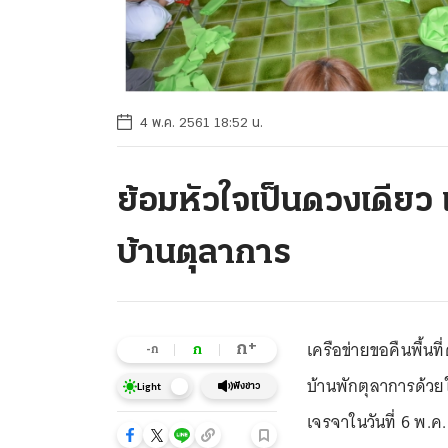
4 พ.ค. 2561 18:52 น.
ย้อมหัวใจเป็นดวงเดียว เ
บ้านตุลาการ
เครือข่ายขอคืนพื้นท
+
ก
ก
-ก
บ้านพักตุลาการด้วยใจ
ฟังข่าว
Light
เจรจาในวันที่ 6 พ.ค