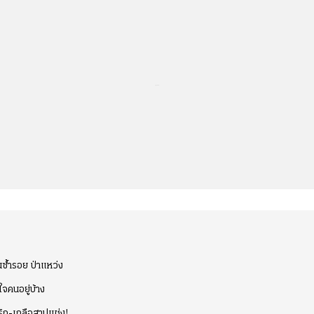
...
่นซ้ำรอย ป่าแหว่ง
ใจคนอยู่บ้าง
ริก-เกลือสาปแช่ง!