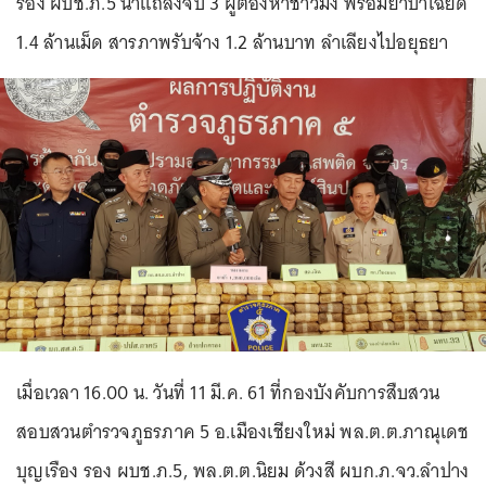
รอง ผบช.ภ.5 นำแถลงจับ 3 ผู้ต้องหาชาวม้ง พร้อมยาบ้าเฉียด
1.4 ล้านเม็ด สารภาพรับจ้าง 1.2 ล้านบาท ลำเลียงไปอยุธยา
เมื่อเวลา 16.00 น. วันที่ 11 มี.ค. 61 ที่กองบังคับการสืบสวน
สอบสวนตำรวจภูธรภาค 5 อ.เมืองเชียงใหม่ พล.ต.ต.ภาณุเดช
บุญเรือง รอง ผบช.ภ.5, พล.ต.ต.นิยม ด้วงสี ผบก.ภ.จว.ลำปาง