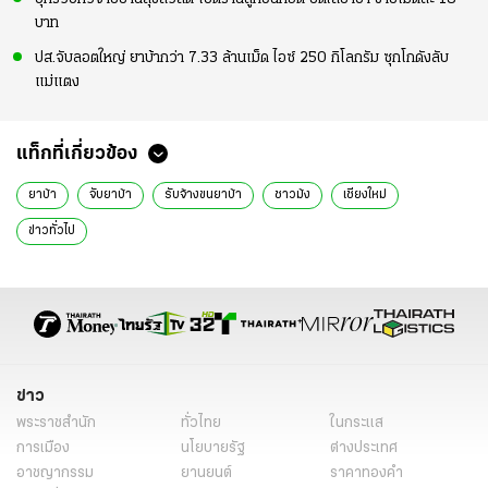
บาท
ปส.จับลอตใหญ่ ยาบ้ากว่า 7.33 ล้านเม็ด ไอซ์ 250 กิโลกรัม ซุกโกดังลับ
แม่แตง
แท็กที่เกี่ยวข้อง
ยาบ้า
จับยาบ้า
รับจ้างขนยาบ้า
ชาวม้ง
เชียงใหม่
ข่าวทั่วไป
ข่าว
พระราชสำนัก
ทั่วไทย
ในกระแส
การเมือง
นโยบายรัฐ
ต่างประเทศ
อาชญากรรม
ยานยนต์
ราคาทองคำ