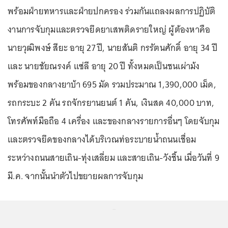
พร้อมฝ่ายทหารและฝ่ายปกครอง ร่วมกันแถลงผลการปฏิบัติ
งานการจับกุมและตรวจยึดยาเสพติดรายใหญ่ ผู้ต้องหาคือ
นายวุฒิพงษ์ สียะ อายุ 27 ปี, นายสันติ กรรัตนศักดิ์ อายุ 34 ปี
และ นายชัยณรงค์ แซ่ลี อายุ 20 ปี ทั้งหมดเป็นชนเผ่าม้ง
พร้อมของกลางยาบ้า 695 มัด รวมประมาณ 1,390,000 เม็ด,
รถกระบะ 2 คัน รถจักรยานยนต์ 1 คัน, เงินสด 40,000 บาท,
โทรศัพท์มือถือ 4 เครื่อง และของกลางรายการอื่นๆ โดยจับกุม
และตรวจยึดของกลางได้บริเวณท่อระบายน้ำถนนเชื่อม
ระหว่างถนนสายเถิน-ทุ่งเสลี่ยม และสายเถิน-วังชิ้น เมื่อวันที่ 9
มี.ค. จากนั้นนำตัวไปขยายผลการจับกุม
...