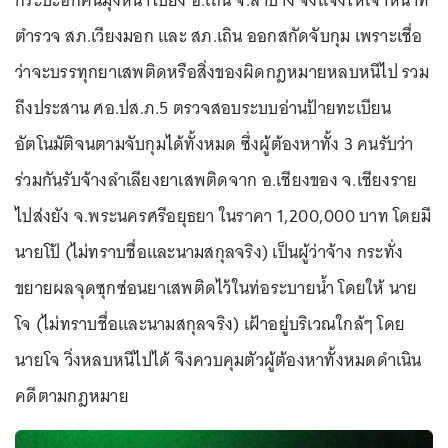
กระบะอีกคันมุ่งหน้าไปยัง อ.เถิน จ.ลำปาง จึงแจ้งให้เจ้าหน้าที่
ตำรวจ สภ.เวียงมอก และ สภ.เถิน ออกสกัดจับกุม เพราะเชื่อ
ว่าจะบรรทุกยาเสพติดหรือสิ่งของผิดกฎหมายหลบหนีไป รวม
ถึงประสาน ศอ.ปส.ภ.5 ตรวจสอบระบบอ่านป้ายทะเบียน
อัตโนมัติจนตามจับกุมได้ทั้งหมด ซึ่งผู้ต้องหาทั้ง 3 คนรับว่า
ร่วมกันรับจ้างลำเลียงยาเสพติดจาก อ.เชียงของ จ.เชียงราย
ไปส่งยัง จ.พระนครศรีอยุธยา ในราคา 1,200,000 บาท โดยมี
นายโป้ (ไม่ทราบชื่อและนามสกุลจริง) เป็นผู้ว่าจ้าง กระทั่ง
ขยายผลจุดซุกซ่อนยาเสพติดไว้ในท่อระบายน้ำ โดยให้ นาย
โจ (ไม่ทราบชื่อและนามสกุลจริง) เฝ้าอยู่บริเวณใกล้ๆ โดย
นายโจ วิ่งหลบหนีไปได้ จึงควบคุมตัวผู้ต้องหาทั้งหมดดำเนิน
คดีตามกฎหมาย