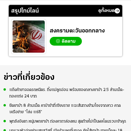
สรุปไทม์ไลน์
ดูทั้งหมด
สงครามตะวันออกกลาง
ติดตาม
ข่าวที่เกี่ยวข้อง
แก๊งค้ายาจอดรถหนีตร. ทิ้งแม่ลูกอ่อน พร้อมของกลางยาบ้า 2.5 ล้านเม็ด-
ทองแท่ง 24 บาท
ยึดยาบ้า 8 ล้านเม็ด คาป่าช้าที่เชียงราย แฉเส้นทางข้ามโขงจากลาว คาด
เครือข่าย “โล่ง แซ่ลี”
พุทธังบังตา หนุ่มพกยาบ้า ท่องคาถาล่องหน สุดท้ายไม่เป็นผลโดนรวบเข้าคุก
บุกรวบหัวจ่ายย่านสุขสวัสดิ์ เปิดร้านลูกชิ้นทอด ยัดไส้ยาบ้า ขายเม็ดละ 18