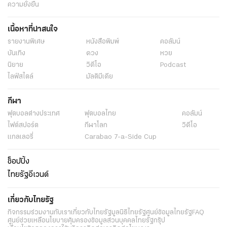
ความยั่งยืน
เนื้อหาที่น่าสนใจ
รายงานพิเศษ
หนังสือพิมพ์
คอลัมน์
บันเทิง
ดวง
หวย
นิยาย
วิดีโอ
Podcast
ไลฟ์สไตล์
มัลติมีเดีย
กีฬา
ฟุตบอลต่่างประเทศ
ฟุตบอลไทย
คอลัมน์
ไฟต์สปอร์ต
กีฬาโลก
วิดีโอ
แกลเลอรี่
Carabao 7-a-Side Cup
ช็อปปิ้ง
ไทยรัฐอีเวนต์
เกี่ยวกับไทยรัฐ
กิจกรรม
ร่วมงานกับเรา
เกี่ยวกับไทยรัฐ
มูลนิธิไทยรัฐ
ศูนย์ข้อมูลไทยรัฐ
FAQ
ศูนย์ช่วยเหลือ
นโยบายคุ้มครองข้อมูลส่วนบุคคลไทยรัฐกรุ๊ป