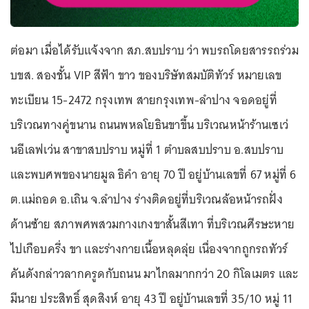
ต่อมา เมื่อได้รับแจ้งจาก สภ.สบปราบ ว่า พบรถโดยสารรถร่วม
บขส. สองชั้น VIP สีฟ้า ขาว ของบริษัทสมบัติทัวร์ หมายเลข
ทะเบียน 15-2472 กรุงเทพ สายกรุงเทพ-ลำปาง จอดอยู่ที่
บริเวณทางคู่ขนาน ถนนพหลโยธินขาขึ้น บริเวณหน้าร้านเซเว่
นอีเลฟเว่น สาขาสบปราบ หมู่ที่ 1 ตำบลสบปราบ อ.สบปราบ
และพบศพของนายมูล ธิคำ อายุ 70 ปี อยู่บ้านเลขที่ 67 หมู่ที่ 6
ต.แม่ถอด อ.เถิน จ.ลำปาง ร่างติดอยู่ที่บริเวณล้อหน้ารถฝั่ง
ด้านซ้าย สภาพศพสวมกางเกงขาสั้นสีเทา ที่บริเวณศีรษะหาย
ไปเกือบครึ่ง ขา และร่างกายเนื้อหลุดลุ่ย เนื่องจากถูกรถทัวร์
คันดังกล่าวลากครูดกับถนน มาไกลมากกว่า 20 กิโลเมตร และ
มีนาย ประสิทธิ์ สุดสิงห์ อายุ 43 ปี อยู่บ้านเลขที่ 35/10 หมู่ 11