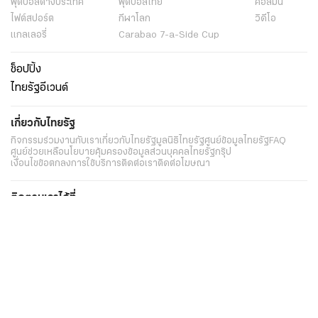
ฟุตบอลต่่างประเทศ
ฟุตบอลไทย
คอลัมน์
ไฟต์สปอร์ต
กีฬาโลก
วิดีโอ
แกลเลอรี่
Carabao 7-a-Side Cup
ช็อปปิ้ง
ไทยรัฐอีเวนต์
เกี่ยวกับไทยรัฐ
กิจกรรม
ร่วมงานกับเรา
เกี่ยวกับไทยรัฐ
มูลนิธิไทยรัฐ
ศูนย์ข้อมูลไทยรัฐ
FAQ
ศูนย์ช่วยเหลือ
นโยบายคุ้มครองข้อมูลส่วนบุคคลไทยรัฐกรุ๊ป
เงื่อนไขข้อตกลงการใช้บริการ
ติดต่อเรา
ติดต่อโฆษณา
ติดตามเราได้ที่
Application
My THAIRATH