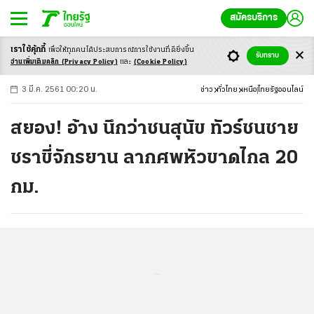
สมัครบริการ
เราใช้คุ้กกี้
เพื่อให้ทุกคนได้ประสบ
การณ์การใช้งานที่ดียิ่งขึ้น
+
ก
ก
-ก
รับทราบ
อ่านเพิ่มเติมคลิก
(Privacy Policy)
และ
(Cookie Policy)
3 มี.ค. 2561 00:20 น.
ข่าว
ทั่วไทย
เหนือ
ไทยรัฐออนไลน์
สยอง! อ้าง นึกว่าชนสุนัข ทัวร์ชนชาย
ชราขี่จักรยาน ลากศพหัวขาดไกล 20
กม.
...