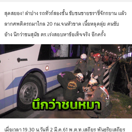
สุดสยอง! ลำปาง รถทัวร์สองชั้น ขับชนชายชราขี่จักรยาน แล้ว
ลากศพติดรถมาไกล 20 กม.จนหัวขาด เนื้อหลุดลุ่ย คนขับ
อ้าง นึกว่าชนสุนัข ตร.เร่งสอบหาข้อเท็จจริง อีกครั้ง
เมื่อเวลา 19.30 น.วันที่ 2 มี.ค.61 พ.ต.ท.เสถียร พันธริยเสถียร