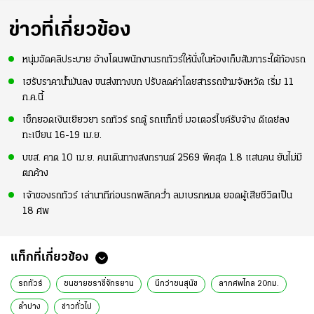
ข่าวที่เกี่ยวข้อง
หนุ่มอัดคลิประบาย อ้างโดนพนักงานรถทัวร์ให้นั่งในห้องเก็บสัมภาระใต้ท้องรถ
เฮรับราคาน้ำมันลง ขนส่งทางบก ปรับลดค่าโดยสารรถข้ามจังหวัด เริ่ม 11
ก.ค.นี้
เช็กยอดเงินเยียวยา รถทัวร์ รถตู้ รถแท็กซี่ มอเตอร์ไซค์รับจ้าง ดีเดย์ลง
ทะเบียน 16-19 เม.ย.
บขส. คาด 10 เม.ย. คนเดินทางสงกรานต์ 2569 พีคสุด 1.8 แสนคน ยันไม่มี
ตกค้าง
เจ้าของรถทัวร์ เล่านาทีก่อนรถพลิกคว่ำ ลมเบรกหมด ยอดผู้เสียชีวิตเป็น
18 ศพ
แท็กที่เกี่ยวข้อง
รถทัวร์
ชนชายชราขี่จักรยาน
นึกว่าชนสุนัข
ลากศพไกล 20กม.
ลำปาง
ข่าวทั่วไป