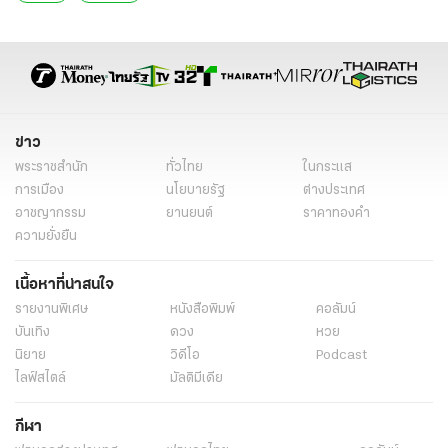
ข่าว
พระราชสำนัก
ทั่วไทย
ในกระแส
การเมือง
นโยบายรัฐ
ต่างประเทศ
อาชญากรรม
ยานยนต์
ราคาทองคำ
ความยั่งยืน
เนื้อหาที่น่าสนใจ
รายงานพิเศษ
หนังสือพิมพ์
คอลัมน์
บันเทิง
ดวง
หวย
นิยาย
วิดีโอ
Podcast
ไลฟ์สไตล์
มัลติมีเดีย
กีฬา