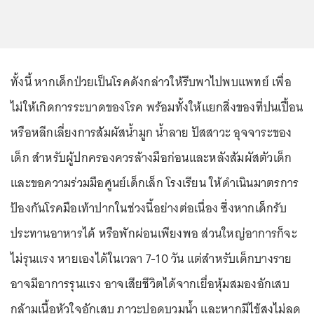
ทั้งนี้ หากเด็กป่วยเป็นโรคดังกล่าวให้รีบพาไปพบแพทย์ เพื่อ
ไม่ให้เกิดการระบาดของโรค พร้อมทั้งให้แยกสิ่งของที่ปนเปื้อน
หรือหลีกเลี่ยงการสัมผัสน้ำมูก น้ำลาย ปัสสาวะ อุจจาระของ
เด็ก สำหรับผู้ปกครองควรล้างมือก่อนและหลังสัมผัสตัวเด็ก
และขอความร่วมมือศูนย์เด็กเล็ก โรงเรียน ให้ดำเนินมาตรการ
ป้องกันโรคมือเท้าปากในช่วงนี้อย่างต่อเนื่อง ซึ่งหากเด็กรับ
ประทานอาหารได้ หรือพักผ่อนเพียงพอ ส่วนใหญ่อาการก็จะ
ไม่รุนแรง หายเองได้ในเวลา 7-10 วัน แต่สำหรับเด็กบางราย
อาจมีอาการรุนแรง อาจเสียชีวิตได้จากเยื่อหุ้มสมองอักเสบ
กล้ามเนื้อหัวใจอักเสบ ภาวะปอดบวมน้ำ และหากมีไข้สูงไม่ลด