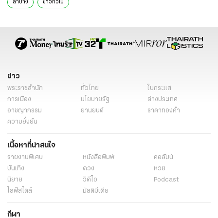
ลำปาง
ข่าวทั่วไป
ข่าว
พระราชสำนัก
ทั่วไทย
ในกระแส
การเมือง
นโยบายรัฐ
ต่างประเทศ
อาชญากรรม
ยานยนต์
ราคาทองคำ
ความยั่งยืน
เนื้อหาที่น่าสนใจ
รายงานพิเศษ
หนังสือพิมพ์
คอลัมน์
บันเทิง
ดวง
หวย
นิยาย
วิดีโอ
Podcast
ไลฟ์สไตล์
มัลติมีเดีย
กีฬา