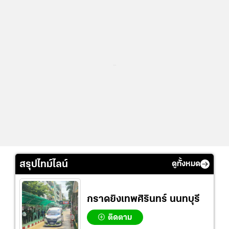
...
สรุปไทม์ไลน์
ดูทั้งหมด
กราดยิงเทพศิรินทร์ นนทบุรี
ติดตาม