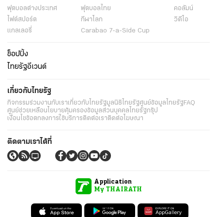
ฟุตบอลต่่างประเทศ
ฟุตบอลไทย
คอลัมน์
ไฟต์สปอร์ต
กีฬาโลก
วิดีโอ
แกลเลอรี่
Carabao 7-a-Side Cup
ช็อปปิ้ง
ไทยรัฐอีเวนต์
เกี่ยวกับไทยรัฐ
กิจกรรม
ร่วมงานกับเรา
เกี่ยวกับไทยรัฐ
มูลนิธิไทยรัฐ
ศูนย์ข้อมูลไทยรัฐ
FAQ
ศูนย์ช่วยเหลือ
นโยบายคุ้มครองข้อมูลส่วนบุคคลไทยรัฐกรุ๊ป
เงื่อนไขข้อตกลงการใช้บริการ
ติดต่อเรา
ติดต่อโฆษณา
ติดตามเราได้ที่
Application
My THAIRATH