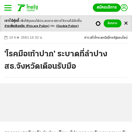
สมัครบริการ
เราใช้คุ้กกี้
เพื่อให้ทุกคนได้ประสบ
การณ์การใช้งานที่ดียิ่งขึ้น
+
ก
ก
-ก
รับทราบ
อ่านเพิ่มเติมคลิก
(Privacy Policy)
และ
(Cookie Policy)
13 ก.พ. 2561 13:32 น.
ข่าว
ทั่วไทย
เหนือ
ไทยรัฐออนไลน์
'โรคมือเท้าปาก' ระบาดที่ลำปาง
สธ.จังหวัดเตือนรับมือ
...