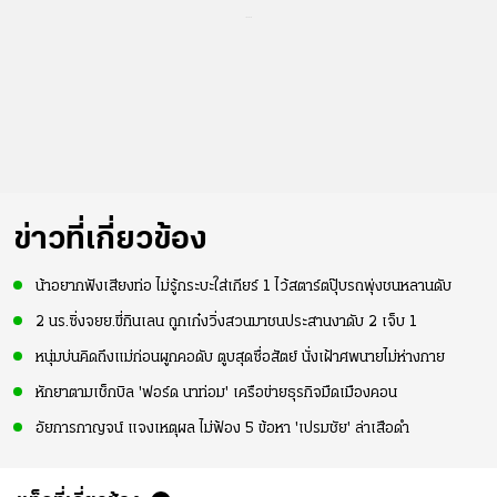
...
ข่าวที่เกี่ยวข้อง
น้าอยากฟังเสียงท่อ ไม่รู้กระบะใส่เกียร์ 1 ไว้สตาร์ตปุ๊บรถพุ่งชนหลานดับ
2 นร.ซิ่งจยย.ขี่กินเลน ถูกเก๋งวิ่งสวนมาชนประสานงาดับ 2 เจ็บ 1
หนุ่มบ่นคิดถึงแม่ก่อนผูกคอดับ ตูบสุดซื่อสัตย์ นั่งเฝ้าศพนายไม่ห่างกาย
หักยาตามเช็กบิล 'ฟอร์ด นาท่อม' เครือข่ายธุรกิจมืดเมืองคอน
อัยการกาญจน์ แจงเหตุผล ไม่ฟ้อง 5 ข้อหา 'เปรมชัย' ล่าเสือดำ