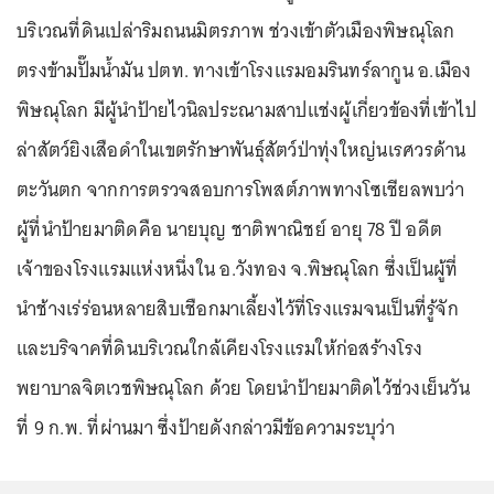
บริเวณที่ดินเปล่าริมถนนมิตรภาพ ช่วงเข้าตัวเมืองพิษณุโลก
ตรงข้ามปั๊มน้ำมัน ปตท. ทางเข้าโรงแรมอมรินทร์ลากูน อ.เมือง
พิษณุโลก มีผู้นำป้ายไวนิลประณามสาปแช่งผู้เกี่ยวข้องที่เข้าไป
ล่าสัตว์ยิงเสือดำในเขตรักษาพันธุ์สัตว์ป่าทุ่งใหญ่นเรศวรด้าน
ตะวันตก จากการตรวจสอบการโพสต์ภาพทางโซเชียลพบว่า
ผู้ที่นำป้ายมาติดคือ นายบุญ ชาติพาณิชย์ อายุ 78 ปี อดีต
เจ้าของโรงแรมแห่งหนึ่งใน อ.วังทอง จ.พิษณุโลก ซึ่งเป็นผู้ที่
นำช้างเร่ร่อนหลายสิบเชือกมาเลี้ยงไว้ที่โรงแรมจนเป็นที่รู้จัก
และบริจาคที่ดินบริเวณใกล้เคียงโรงแรมให้ก่อสร้างโรง
พยาบาลจิตเวชพิษณุโลก ด้วย โดยนำป้ายมาติดไว้ช่วงเย็นวัน
ที่ 9 ก.พ. ที่ผ่านมา ซึ่งป้ายดังกล่าวมีข้อความระบุว่า