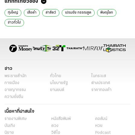
แท็กที่เกี่ยวข้อง
ทุ่งใหญ่
เสือดำ
ล่าสัตว์
เปรมชัย กรรณสูต
พิษณุโลก
ข่าวทั่วไป
ข่าว
พระราชสำนัก
ทั่วไทย
ในกระแส
การเมือง
นโยบายรัฐ
ต่างประเทศ
อาชญากรรม
ยานยนต์
ราคาทองคำ
ความยั่งยืน
เนื้อหาที่น่าสนใจ
รายงานพิเศษ
หนังสือพิมพ์
คอลัมน์
บันเทิง
ดวง
หวย
นิยาย
วิดีโอ
Podcast