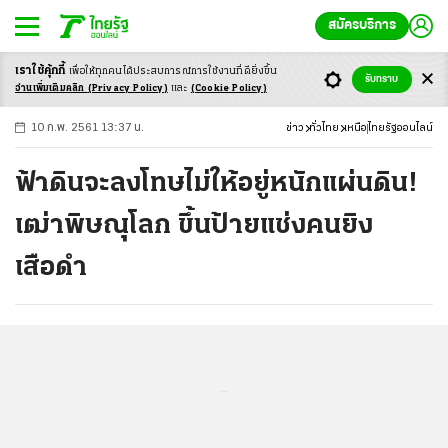
สมัครบริการ
เราใช้คุ้กกี้
เพื่อให้ทุกคนได้ประสบ
การณ์การใช้งานที่ดียิ่งขึ้น
+
ก
ก
-ก
รับทราบ
อ่านเพิ่มเติมคลิก
(Privacy Policy)
และ
(Cookie Policy)
10 ก.พ. 2561 13:37 น.
ข่าว
ทั่วไทย
เหนือ
ไทยรัฐออนไลน์
ฟ้าดินจะลงโทษไม่ให้อยู่หนักแผ่นดิน!
เฒ่าพิษณุโลก ขึ้นป้ายแช่งคนยิง
เสือดำ
...