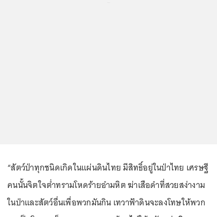
...
“สัตว์ป่าทุกชนิดเกิดในแผ่นดินไทย มีสิทธิ์อยู่ในป่าไทย เศรษฐี
คนนั้นจิตใจต่ำทรามโหดร้ายอำมหิต ฆ่าเสือดำที่สวยสง่างาม
ในป่าและสัตว์อื่นเพื่อพวกมันกิน เทวาฟ้าดินจะลงโทษให้พวก