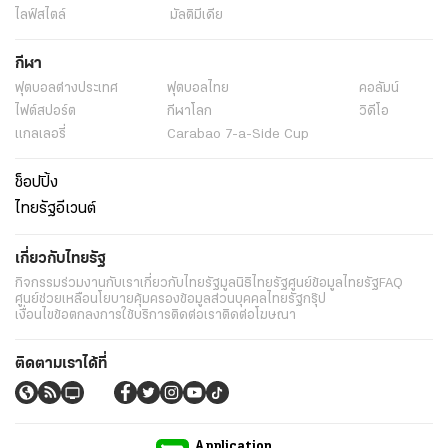
ไลฟ์สไตล์
มัลติมีเดีย
กีฬา
ฟุตบอลต่่างประเทศ
ฟุตบอลไทย
คอลัมน์
ไฟต์สปอร์ต
กีฬาโลก
วิดีโอ
แกลเลอรี่
Carabao 7-a-Side Cup
ช็อปปิ้ง
ไทยรัฐอีเวนต์
เกี่ยวกับไทยรัฐ
กิจกรรม
ร่วมงานกับเรา
เกี่ยวกับไทยรัฐ
มูลนิธิไทยรัฐ
ศูนย์ข้อมูลไทยรัฐ
FAQ
ศูนย์ช่วยเหลือ
นโยบายคุ้มครองข้อมูลส่วนบุคคลไทยรัฐกรุ๊ป
เงื่อนไขข้อตกลงการใช้บริการ
ติดต่อเรา
ติดต่อโฆษณา
ติดตามเราได้ที่
Application