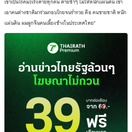
เขาเป็นโรคมะเร็งตายทุกคน ตายช้าๆ ไม่ให้หนักแผ่นดิน เขา
เอาคนต่างชาติมาร่วมกอบโกยจนร่ำรวย คือ คนขายชาติ หนัก
แผ่นดิน ผมลูกจีนคนเลี้ยงช้างในประเทศไทย”