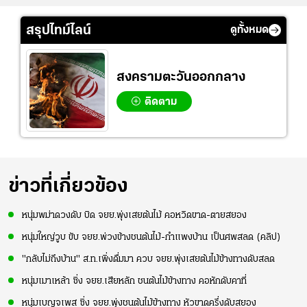
สรุปไทม์ไลน์
ดูทั้งหมด
สงครามตะวันออกกลาง
ติดตาม
ข่าวที่เกี่ยวข้อง
หนุ่มพม่าดวงดับ บิด จยย.พุ่งเสยต้นไม้ คอหวิดขาด-ตายสยอง
หนุ่มใหญ่วูบ ขับ จยย.พ่วงข้างชนต้นไม้-กำแพงบ้าน เป็นศพสลด (คลิป)
"กลับไม่ถึงบ้าน" ส.ท.เพิ่งดื่มมา ควบ จยย.พุ่งเสยต้นไม้ข้างทางดับสลด
หนุ่มเมาเหล้า ซิ่ง จยย.เสียหลัก ชนต้นไม้ข้างทาง คอหักดับคาที่
หนุ่มเบญจเพส ซิ่ง จยย.พุ่งชนต้นไม้ข้างทาง หัวขาดครึ่งดับสยอง