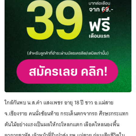
ใกล้กันพบ น.ส.คำ แสงเพชร อายุ 18 ปี ชาว อ.แม่สาย
จ.เชียงราย คนนั่งซ้อนท้าย กระเด็นตกจากรถ ศีรษะกระแทก
ต้นไม้อย่างแรงเป็นผลให้กะโหลกแตก เลือดไหลนองพื้น
อาการสาหัส เจ้าหน้าที่รีบนำส่ง รพ.แม่สาย ก่อนเสียชีวิตใน