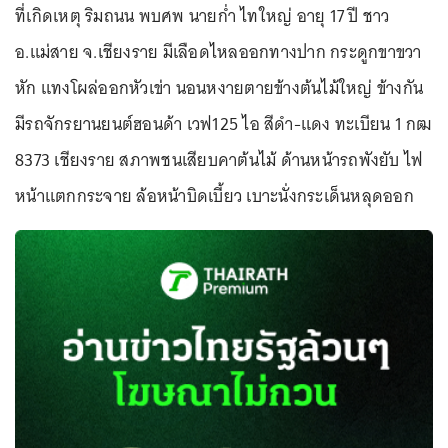
ที่เกิดเหตุ ริมถนน พบศพ นายก่ำ ไทใหญ่ อายุ 17 ปี ชาว
อ.แม่สาย จ.เชียงราย มีเลือดไหลออกทางปาก กระดูกขาขวา
หัก แทงโผล่ออกหัวเข่า นอนหงายตายข้างต้นไม้ใหญ่ ข้างกัน
มีรถจักรยานยนต์ฮอนด้า เวฟ125 ไอ สีดำ-แดง ทะเบียน 1 กฒ
8373 เชียงราย สภาพชนเสียบคาต้นไม้ ด้านหน้ารถพังยับ ไฟ
หน้าแตกกระจาย ล้อหน้าบิดเบี้ยว เบาะนั่งกระเด็นหลุดออก