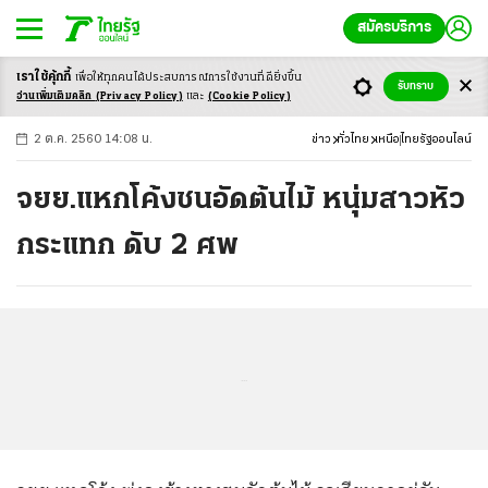
สมัครบริการ
เราใช้คุ้กกี้
เพื่อให้ทุกคนได้ประสบ
การณ์การใช้งานที่ดียิ่งขึ้น
+
ก
ก
-ก
รับทราบ
อ่านเพิ่มเติมคลิก
(Privacy Policy)
และ
(Cookie Policy)
2 ต.ค. 2560 14:08 น.
ข่าว
ทั่วไทย
เหนือ
ไทยรัฐออนไลน์
จยย.แหกโค้งชนอัดต้นไม้ หนุ่มสาวหัว
กระแทก ดับ 2 ศพ
...