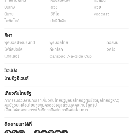
รายงานพิเศษ
หนังสือพิมพ์
คอลัมน์
บันเทิง
ดวง
หวย
นิยาย
วิดีโอ
Podcast
ไลฟ์สไตล์
มัลติมีเดีย
กีฬา
ฟุตบอลต่่างประเทศ
ฟุตบอลไทย
คอลัมน์
ไฟต์สปอร์ต
กีฬาโลก
วิดีโอ
แกลเลอรี่
Carabao 7-a-Side Cup
ช็อปปิ้ง
ไทยรัฐอีเวนต์
เกี่ยวกับไทยรัฐ
กิจกรรม
ร่วมงานกับเรา
เกี่ยวกับไทยรัฐ
มูลนิธิไทยรัฐ
ศูนย์ข้อมูลไทยรัฐ
FAQ
ศูนย์ช่วยเหลือ
นโยบายคุ้มครองข้อมูลส่วนบุคคลไทยรัฐกรุ๊ป
เงื่อนไขข้อตกลงการใช้บริการ
ติดต่อเรา
ติดต่อโฆษณา
ติดตามเราได้ที่