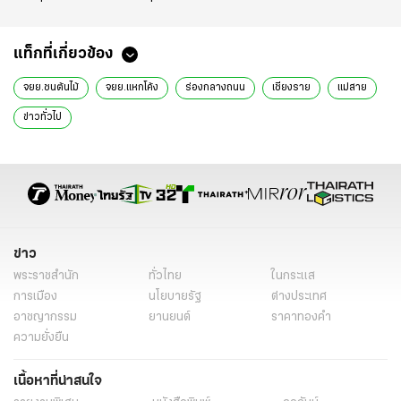
แท็กที่เกี่ยวข้อง
จยย.ชนต้นไม้
จยย.แหกโค้ง
ร่องกลางถนน
เชียงราย
แม่สาย
ข่าวทั่วไป
ข่าว
พระราชสำนัก
ทั่วไทย
ในกระแส
การเมือง
นโยบายรัฐ
ต่างประเทศ
อาชญากรรม
ยานยนต์
ราคาทองคำ
ความยั่งยืน
เนื้อหาที่น่าสนใจ