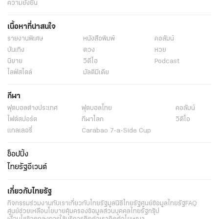
พาราไดซ์มาสสาจแอนด์สปา
เชียงใหม่
ข่าวทั่วไป
ข่าว
พระราชสำนัก
ทั่วไทย
ในกระแส
การเมือง
นโยบายรัฐ
ต่างประเทศ
อาชญากรรม
ยานยนต์
ราคาทองคำ
ความยั่งยืน
เนื้อหาที่น่าสนใจ
รายงานพิเศษ
หนังสือพิมพ์
คอลัมน์
บันเทิง
ดวง
หวย
นิยาย
วิดีโอ
Podcast
ไลฟ์สไตล์
มัลติมีเดีย
กีฬา