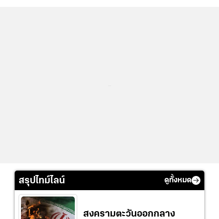
...
สรุปไทม์ไลน์
ดูทั้งหมด
สงครามตะวันออกกลาง