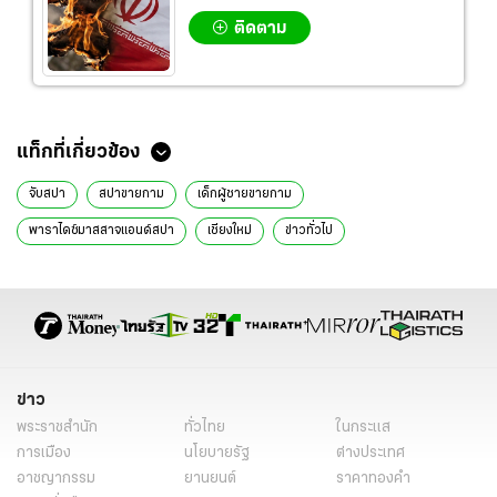
ติดตาม
ข่าวที่เกี่ยวข้อง
ปคม.บุกทลายร้านนวด ลอบค้ากามสาว 15 จับทั้งเจ้าของ ลูกค้า รวม 13 ราย
เชียงใหม่สั่งเข้มทุกอำเภอ เตรียมพร้อมรับมือ "ฝนตกหนัก" วันที่ 6–8 ส.ค.นี้
สถิติผู้ป่วย “เอชไอวี” ปี 69 ติดเชื้อแล้วกว่า 5.5 แสนราย
“สุขสมรวย” สั่งฟันไม่มีละเว้น ยักยอกเงินกองทุนหมู่บ้านเชียงใหม่ 60 ล้าน
วิน เมธวิน บริจาคเงิน 1.5 ล้าน สมทบสร้างอาคารกายภาพบำบัด
แท็กที่เกี่ยวข้อง
จับสปา
สปาขายกาม
เด็กผู้ชายขายกาม