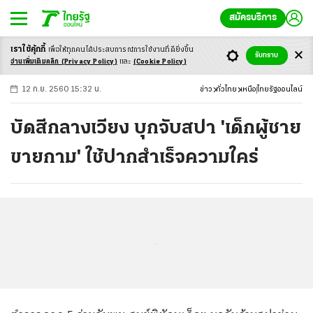
สมัครบริการ
เราใช้คุ้กกี้
เพื่อให้ทุกคนได้ประสบ
การณ์การใช้งานที่ดียิ่งขึ้น
+
ก
ก
-ก
รับทราบ
อ่านเพิ่มเติมคลิก
(Privacy Policy)
และ
(Cookie Policy)
12 ก.ย. 2560 15:32 น.
ข่าว
ทั่วไทย
เหนือ
ไทยรัฐออนไลน์
บัดสีกลางเวียง บุกจับสปา 'เด็กผู้ชาย
ขายกาม' ใช้ปากสำเร็จความใคร่
...