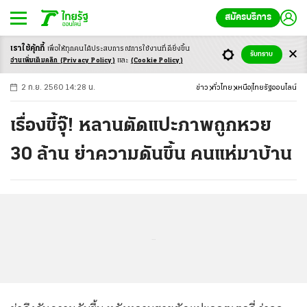
สมัครบริการ
เราใช้คุ้กกี้
เพื่อให้ทุกคนได้ประสบ
การณ์การใช้งานที่ดียิ่งขึ้น
+
ก
ก
-ก
รับทราบ
อ่านเพิ่มเติมคลิก
(Privacy Policy)
และ
(Cookie Policy)
2 ก.ย. 2560 14:28 น.
ข่าว
ทั่วไทย
เหนือ
ไทยรัฐออนไลน์
เรื่องขี้จุ๊! หลานตัดแปะภาพถูกหวย
30 ล้าน ย่าความดันขึ้น คนแห่มาบ้าน
...