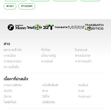
พะเยา
ข่าวแปลก
ข่าว
พระราชสำนัก
ทั่วไทย
ในกระแส
การเมือง
นโยบายรัฐ
ต่างประเทศ
อาชญากรรม
ยานยนต์
ราคาทองคำ
ความยั่งยืน
เนื้อหาที่น่าสนใจ
รายงานพิเศษ
หนังสือพิมพ์
คอลัมน์
บันเทิง
ดวง
หวย
นิยาย
วิดีโอ
Podcast
ไลฟ์สไตล์
มัลติมีเดีย