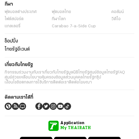
กีฬา
ฟุตบอลต่่างประเทศ
ฟุตบอลไทย
คอลัมน์
ไฟต์สปอร์ต
กีฬาโลก
วิดีโอ
แกลเลอรี่
Carabao 7-a-Side Cup
ช็อปปิ้ง
ไทยรัฐอีเวนต์
เกี่ยวกับไทยรัฐ
กิจกรรม
ร่วมงานกับเรา
เกี่ยวกับไทยรัฐ
มูลนิธิไทยรัฐ
ศูนย์ข้อมูลไทยรัฐ
FAQ
ศูนย์ช่วยเหลือ
นโยบายคุ้มครองข้อมูลส่วนบุคคลไทยรัฐกรุ๊ป
เงื่อนไขข้อตกลงการใช้บริการ
ติดต่อเรา
ติดต่อโฆษณา
ติดตามเราได้ที่
Application
My THAIRATH