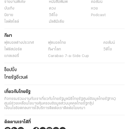
รายงานพิเศษ
หนังสือพิมพ์
คอลัมน์
บันเทิง
ดวง
หวย
นิยาย
วิดีโอ
Podcast
ไลฟ์สไตล์
มัลติมีเดีย
กีฬา
ฟุตบอลต่่างประเทศ
ฟุตบอลไทย
คอลัมน์
ไฟต์สปอร์ต
กีฬาโลก
วิดีโอ
แกลเลอรี่
Carabao 7-a-Side Cup
ช็อปปิ้ง
ไทยรัฐอีเวนต์
เกี่ยวกับไทยรัฐ
กิจกรรม
ร่วมงานกับเรา
เกี่ยวกับไทยรัฐ
มูลนิธิไทยรัฐ
ศูนย์ข้อมูลไทยรัฐ
FAQ
ศูนย์ช่วยเหลือ
นโยบายคุ้มครองข้อมูลส่วนบุคคลไทยรัฐกรุ๊ป
เงื่อนไขข้อตกลงการใช้บริการ
ติดต่อเรา
ติดต่อโฆษณา
ติดตามเราได้ที่