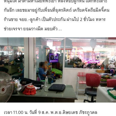
หนุ่มใต้ มาตามหาเมียที่พะเยา หลังหอบลูกหนี แต่ก็ทะเลาะ
กันอีก เลยขอมาอยู่กับเพื่อนที่อุตรดิตถ์ เครียดจัดถือมีดจี้คน
ร้านขาย จยย.-ลูกค้า เป็นตัวประกัน ผ่านไป 2 ชั่วโมง ทหาร
ช่วยเจรจา ยอมวางมีด มอบตัว ...
เวลา 11.00 น. วันที่ 9 ส.ค. พ.ต.อ.ดิษยเดช ภัชรภูวดล