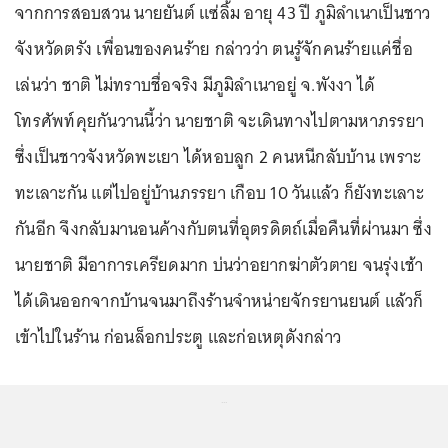
จากการสอบสวน นายยันต์ แซ่ลิ้ม อายุ 43 ปี ภูมิลำเนาเป็นชาว
จังหวัดตรัง เพื่อนของคนร้าย กล่าวว่า ตนรู้จักคนร้ายแค่ชื่อ
เล่นว่า ชาติ ไม่ทราบชื่อจริง มีภูมิลำเนาอยู่ จ.พังงา ได้
โทรศัพท์คุยกันวานนี้ว่า นายชาติ จะเดินทางไปตามหาภรรยา
ซึ่งเป็นชาวจังหวัดพะเยา ได้หอบลูก 2 คนหนีกลับบ้าน เพราะ
ทะเลาะกัน แต่ไปอยู่บ้านภรรยา เกือบ 10 วันแล้ว ก็ยังทะเลาะ
กันอีก จึงกลับมานอนค้างกับตนที่อุตรดิตถ์เมื่อคืนที่ผ่านมา ซึ่ง
นายชาติ มีอาการเครียดมาก บ่นว่าอยากฆ่าตัวตาย จนรุ่งเช้า
ได้เดินออกจากบ้านจนมาถึงร้านจำหน่ายจักรยานยนต์ แล้วก็
เข้าไปในร้าน ก่อนล็อกประตู และก่อเหตุดังกล่าว
...