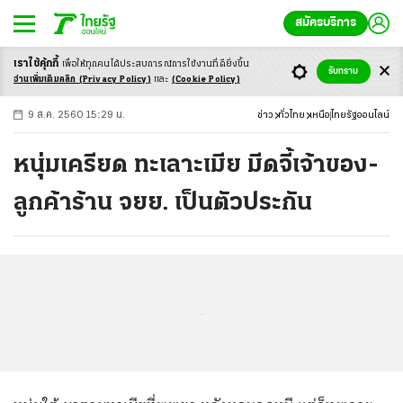
สมัครบริการ
เราใช้คุ้กกี้
เพื่อให้ทุกคนได้ประสบ
การณ์การใช้งานที่ดียิ่งขึ้น
+
ก
ก
-ก
รับทราบ
อ่านเพิ่มเติมคลิก
(Privacy Policy)
และ
(Cookie Policy)
9 ส.ค. 2560 15:29 น.
ข่าว
ทั่วไทย
เหนือ
ไทยรัฐออนไลน์
หนุ่มเครียด ทะเลาะเมีย มีดจี้เจ้าของ-
ลูกค้าร้าน จยย. เป็นตัวประกัน
...