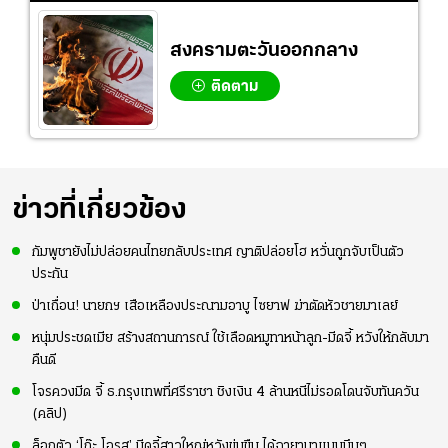
สงครามตะวันออกกลาง
ติดตาม
ข่าวที่เกี่ยวข้อง
กัมพูชายังไม่ปล่อยคนไทยกลับประเทศ ญาติปล่อยโฮ หวั่นถูกจับเป็นตัว
ประกัน
ป่าเถื่อน! นายกฯ เสือเหลืองประณามอาบู ไซยาฟ ฆ่าตัดหัวชายมาเลย์
หนุ่มประชดเมีย สร้างสถานการณ์ ใช้เลือดหมูทาหน้าลูก-มีดจี้ หวังให้กลับมา
คืนดี
โจรควงมีด จี้ ธ.กรุงเทพที่ศรีราชา ชิงเงิน 4 ล้านหนีไม่รอดโดนจับทันควัน
(คลิป)
ล็อกตัว ‘โก๊ะ โอรส’ มีดจี้สาวใหญ่หวังข่มขืน ได้ฉายามาแบบมึนๆ