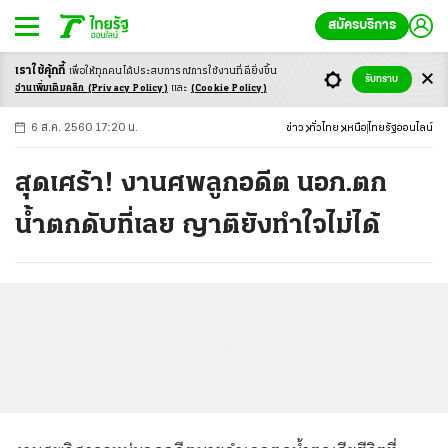
สมัครบริการ
เราใช้คุ้กกี้
เพื่อให้ทุกคนได้ประสบ
การณ์การใช้งานที่ดียิ่งขึ้น
+
ก
ก
-ก
รับทราบ
อ่านเพิ่มเติมคลิก
(Privacy Policy)
และ
(Cookie Policy)
6 ส.ค. 2560 17:20 น.
ข่าว
ทั่วไทย
เหนือ
ไทยรัฐออนไลน์
สุดเศร้า! งานศพลูกอดีต นอภ.ตก
น้ำตกดับที่เลย ญาติยังทำใจไม่ได้
...