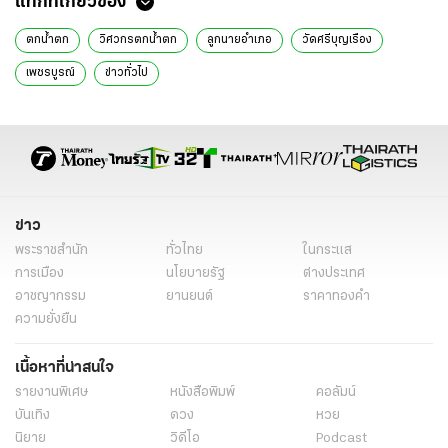
แท็กที่เกี่ยวข้อง
ตกน้ำตก
วิศวกรตกน้ำตก
ลูกนายอำเภอ
วัดศรีบุญเรือง
เพชรบูรณ์
ข่าวทั่วไป
ข่าว
พระราชสำนัก
ทั่วไทย
ในกระแส
การเมือง
นโยบายรัฐ
ต่างประเทศ
อาชญากรรม
ยานยนต์
ราคาทองคำ
ความยั่งยืน
เนื้อหาที่น่าสนใจ
รายงานพิเศษ
หนังสือพิมพ์
คอลัมน์
บันเทิง
ดวง
หวย
นิยาย
วิดีโอ
Podcast