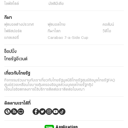
ไลฟ์สไตล์
มัลติมีเดีย
กีฬา
ฟุตบอลต่่างประเทศ
ฟุตบอลไทย
คอลัมน์
ไฟต์สปอร์ต
กีฬาโลก
วิดีโอ
แกลเลอรี่
Carabao 7-a-Side Cup
ช็อปปิ้ง
ไทยรัฐอีเวนต์
เกี่ยวกับไทยรัฐ
กิจกรรม
ร่วมงานกับเรา
เกี่ยวกับไทยรัฐ
มูลนิธิไทยรัฐ
ศูนย์ข้อมูลไทยรัฐ
FAQ
ศูนย์ช่วยเหลือ
นโยบายคุ้มครองข้อมูลส่วนบุคคลไทยรัฐกรุ๊ป
เงื่อนไขข้อตกลงการใช้บริการ
ติดต่อเรา
ติดต่อโฆษณา
ติดตามเราได้ที่
Application