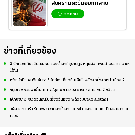
สงครามตะวันออกกลาง
ติดตาม
ข่าวที่เกี่ยวข้อง
2 นักท่องเที่ยวลื่นโขดหิน ร่วงน้ำตกที่สุราษฎร์ หนุ่มดับ แฟนสาวรอด คว้ากิ่ง
ไม้ทัน
เจ้าหน้าที่ระดมทีมค้นหา "นักท่องเที่ยวอินเดีย" พลัดตกน้ำตกหน้าเมือง 2
หนุ่มเซลฟี่ริมผาน้ำตกเกาะสมุย พลาดร่วง ร่างกระแทกหินเสียชีวิต
เด็กชาย 8 คน ชวนกันไปเที่ยววันหยุด พลัดจมน้ำตก ดับสลด1
อดีตนอภ.เศร้า รับศพลูกชายตกน้ำตก‘เลยหง่า’ เผยสวยสุด เป็นจุดแอดเวน
เจอร์