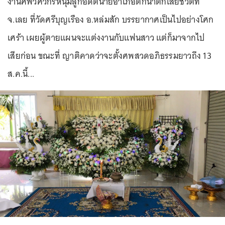
งานศพวิศวกรหนุ่มลูกอดีตนายอำเภอตกน้ำตกเสียชีวิตที่
จ.เลย ที่วัดศรีบุญเรือง อ.หล่มสัก บรรยากาศเป็นไปอย่างโศก
เศร้า เผยผู้ตายแผนจะแต่งงานกับแฟนสาว แต่ก็มาจากไป
เสียก่อน ขณะที่ ญาติคาดว่าจะตั้งศพสวดอภิธรรมยาวถึง 13
ส.ค.นี้...