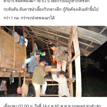
ลำปาง สลดพ่อเฒ่า วัย 62 ปี เลี้ยงวัวบนภูเขาเกิดช็อก
กะทันหัน ดับคาขนำเลี้ยงวัวกลางดึก กู้ภัยต้องเดินเท้าขึ้นไป
กว่า 1 กม. กว่าจะนำศพลงมาได้
เมื่อเวลา 03.00 น. วันที่ 14 ก.ค.60 พ.ต.ต.กฤตเมธ ทาคำ สว.