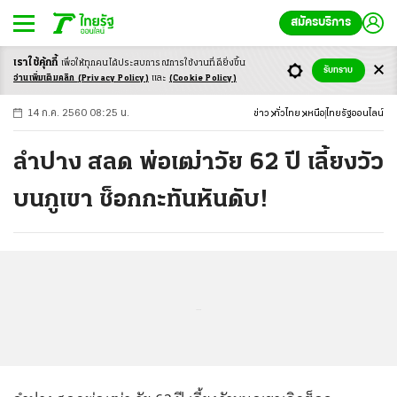
สมัครบริการ
เราใช้คุ้กกี้
เพื่อให้ทุกคนได้ประสบ
การณ์การใช้งานที่ดียิ่งขึ้น
+
ก
ก
-ก
รับทราบ
อ่านเพิ่มเติมคลิก
(Privacy Policy)
และ
(Cookie Policy)
14 ก.ค. 2560 08:25 น.
ข่าว
ทั่วไทย
เหนือ
ไทยรัฐออนไลน์
ลำปาง สลด พ่อเฒ่าวัย 62 ปี เลี้ยงวัว
บนภูเขา ช็อกกะทันหันดับ!
...