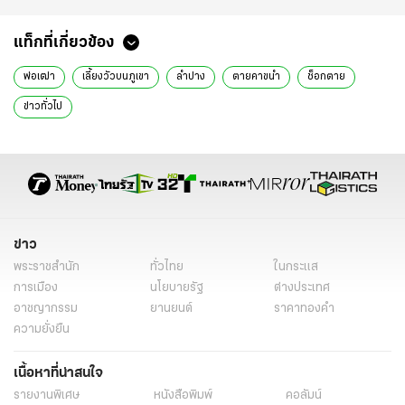
แท็กที่เกี่ยวข้อง
พ่อเฒ่า
เลี้ยงวัวบนภูเขา
ลำปาง
ตายคาขนำ
ช็อกตาย
ข่าวทั่วไป
ข่าว
พระราชสำนัก
ทั่วไทย
ในกระแส
การเมือง
นโยบายรัฐ
ต่างประเทศ
อาชญากรรม
ยานยนต์
ราคาทองคำ
ความยั่งยืน
เนื้อหาที่น่าสนใจ
รายงานพิเศษ
หนังสือพิมพ์
คอลัมน์