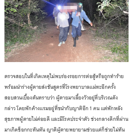
ตรวจสอบในที่เกิดเหตุไม่พบร่องรอยการต่อสู้หรือถูกทำร้าย
พร้อมนำร่างผู้ตายส่งชันสูตรที่โรงพยาบาลแม่ทะอีกครั้ง
สอบสวนเบื้องต้นทราบว่า ผู้ตายมาเลี้ยงวัวอยู่ที่บริเวณดัง
กล่าว โดยพักค้างแรมอยู่ที่ขนำกับญาติอีก 1 คน แต่พักหลัง
สุขภาพผู้ตายไม่ค่อยดี และมีโรคประจำตัว ช่วงกลางดึกที่ผ่าน
มาเกิดช็อกกะทันหัน ญาติผู้ตายพยายามช่วยแต่ก็ช่วยไม่ทัน