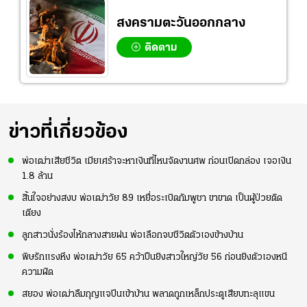
สงครามตะวันออกกลาง
ติดตาม
ข่าวที่เกี่ยวข้อง
พ่อเฒ่าเสียชีวิต เมียเศร้าจะหาเงินที่ไหนจัดงานศพ ก่อนเปิดกล่อง เจอเงิน
1.8 ล้าน
สิ้นใจอย่างสงบ พ่อเฒ่าวัย 89 เหยื่อระเบิดกัมพูชา ขาขาด เป็นผู้ป่วยติด
เตียง
ลูกสาวนั่งร้องไห้กลางสายฝน พ่อเลือกจบชีวิตตัวเองข้างบ้าน
พิษรักแรงหึง พ่อเฒ่าวัย 65 คว้าปืนยิงสาวใหญ่วัย 56 ก่อนยิงตัวเองหนี
ความผิด
สยอง พ่อเฒ่าลืมกุญแจปีนเข้าบ้าน พลาดถูกเหล็กประตูเสียบทะลุแขน