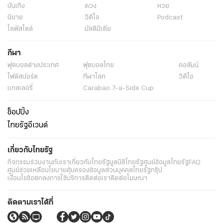
บันเทิง
ดวง
หวย
นิยาย
วิดีโอ
Podcast
ไลฟ์สไตล์
มัลติมีเดีย
กีฬา
ฟุตบอลต่่างประเทศ
ฟุตบอลไทย
คอลัมน์
ไฟต์สปอร์ต
กีฬาโลก
วิดีโอ
แกลเลอรี่
Carabao 7-a-Side Cup
ช็อปปิ้ง
ไทยรัฐอีเวนต์
เกี่ยวกับไทยรัฐ
กิจกรรม
ร่วมงานกับเรา
เกี่ยวกับไทยรัฐ
มูลนิธิไทยรัฐ
ศูนย์ข้อมูลไทยรัฐ
FAQ
ศูนย์ช่วยเหลือ
นโยบายคุ้มครองข้อมูลส่วนบุคคลไทยรัฐกรุ๊ป
เงื่อนไขข้อตกลงการใช้บริการ
ติดต่อเรา
ติดต่อโฆษณา
ติดตามเราได้ที่