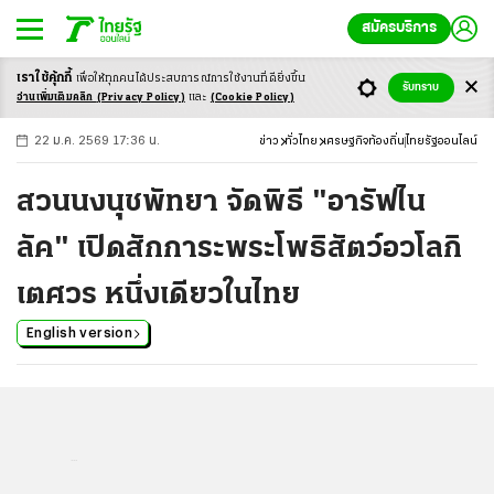
สมัครบริการ
เราใช้คุ้กกี้
เพื่อให้ทุกคนได้ประสบ
การณ์การใช้งานที่ดียิ่งขึ้น
+
ก
ก
-ก
รับทราบ
อ่านเพิ่มเติมคลิก
(Privacy Policy)
และ
(Cookie Policy)
22 ม.ค. 2569 17:36 น.
ข่าว
ทั่วไทย
เศรษฐกิจท้องถิ่น
ไทยรัฐออนไลน์
สวนนงนุชพัทยา จัดพิธี "อารัฟไน
ลัค" เปิดสักการะพระโพธิสัตว์อวโลกิ
เตศวร หนึ่งเดียวในไทย
English version
...