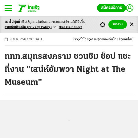
สมัครบริการ
เราใช้คุ้กกี้
เพื่อให้ทุกคนได้ประสบ
การณ์การใช้งานที่ดียิ่งขึ้น
+
ก
ก
-ก
รับทราบ
อ่านเพิ่มเติมคลิก
(Privacy Policy)
และ
(Cookie Policy)
9 ส.ค. 2567 20:04 น.
ข่าว
ทั่วไทย
เศรษฐกิจท้องถิ่น
ไทยรัฐออนไลน์
ททท.สมุทรสงคราม ชวนชิม ช็อป แชะ
ที่งาน "เสน่ห์อัมพวา Night at The
Museum"
...