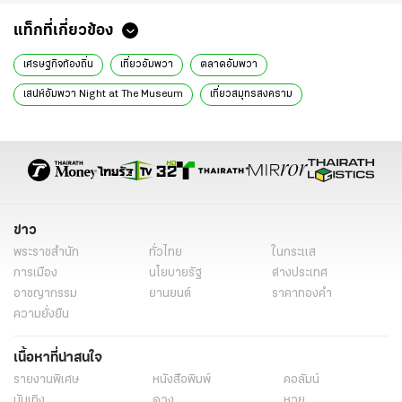
แท็กที่เกี่ยวข้อง
เศรษฐกิจท้องถิ่น
เที่ยวอัมพวา
ตลาดอัมพวา
เสน่ห์อัมพวา Night at The Museum
เที่ยวสมุทรสงคราม
อาหารถิ่นอัมพวา
ททท.สมุทรสงคราม
สมุทรสงคราม
อุทยาน ร.2
ข่าวทั่วไป
ข่าว
พระราชสำนัก
ทั่วไทย
ในกระแส
การเมือง
นโยบายรัฐ
ต่างประเทศ
อาชญากรรม
ยานยนต์
ราคาทองคำ
ความยั่งยืน
เนื้อหาที่น่าสนใจ
รายงานพิเศษ
หนังสือพิมพ์
คอลัมน์
บันเทิง
ดวง
หวย