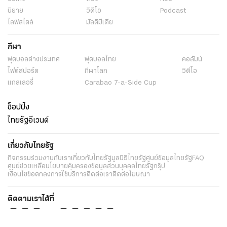
นิยาย
วิดีโอ
Podcast
ไลฟ์สไตล์
มัลติมีเดีย
กีฬา
ฟุตบอลต่่างประเทศ
ฟุตบอลไทย
คอลัมน์
ไฟต์สปอร์ต
กีฬาโลก
วิดีโอ
แกลเลอรี่
Carabao 7-a-Side Cup
ช็อปปิ้ง
ไทยรัฐอีเวนต์
เกี่ยวกับไทยรัฐ
กิจกรรม
ร่วมงานกับเรา
เกี่ยวกับไทยรัฐ
มูลนิธิไทยรัฐ
ศูนย์ข้อมูลไทยรัฐ
FAQ
ศูนย์ช่วยเหลือ
นโยบายคุ้มครองข้อมูลส่วนบุคคลไทยรัฐกรุ๊ป
เงื่อนไขข้อตกลงการใช้บริการ
ติดต่อเรา
ติดต่อโฆษณา
ติดตามเราได้ที่