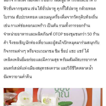
นอกจากนี้ในงานยังมีการออกร้านเมนูอาหารถิ่นและอาหาร
ฟิวชั่นจากชุมชน เช่น ไส้อั่วปลาทู คุกกี้ไส้ปลาทู กล้วยทอด
โบราณ สับปะรดทอด และเมนูเครื่องดื่มจากวัตถุดิบท้องถิ่น
เช่น กาแฟช่อดอกมะพร้าว เป็นต้น รวมทั้งการออกร้าน
จำหน่ายอาหารและผลิตภัณฑ์ OTOP ของชุมชนกว่า 50 ร้าน
ค้า จึงขอเชิญนักท่องเที่ยวและผู้สนใจปักหมุดมาร่วมสนุกกับ
กิจกรรมต่างๆ หรือจะแวะมาชม ชิม ช็อป แชะ แชร์ ได้
เพลิดเพลินอิ่มอร่อยและมีความสุข พร้อมสัมผัสบรรยากาศ
มนตร์เสน่ห์แห่งเมืองสมุทรสงคราม และวิถีชีวิตตลาดน้ำ
อัมพวายามค่ำคืน