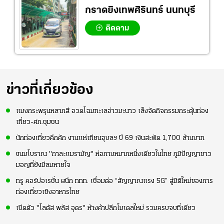
กราดยิงเทพศิรินทร์ นนทบุรี
ติดตาม
ข่าวที่เกี่ยวข้อง
แมงกระพรุนหลากสี อวดโฉมทะเลอ่าวมะนาว เล็งจัดกิจกรรมกระตุ้นท่อง
เที่ยว-ศก.ชุมชน
นักท่องเที่ยวคึกคัก งานแห่เทียนอุบลฯ ปี 69 เงินสะพัด 1,700 ล้านบาท
ขนมโบราณ "กาละแมรามัญ" ห่อกาบหมากหนึ่งเดียวในไทย ภูมิปัญญาชาว
มอญที่ยังมีลมหายใจ
ทรู คอร์ปอเรชั่น ผนึก ททท. เชื่อมต่อ “สัญญาณแรง 5G” สู่มิติใหม่ของการ
ท่องเที่ยวเชิงอาหารไทย
เปิดตัว "โลตัส พลัส อุดร" ห้างค้าปลีกโมเดลใหม่ รวมครบจบที่เดียว