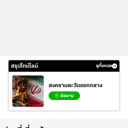
...
สรุปไทม์ไลน์
ดูทั้งหมด
สงครามตะวันออกกลาง
ติดตาม