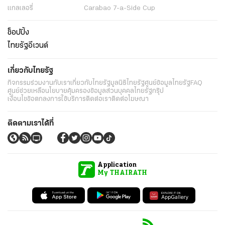
แกลเลอรี่
Carabao 7-a-Side Cup
ช็อปปิ้ง
ไทยรัฐอีเวนต์
เกี่ยวกับไทยรัฐ
กิจกรรม
ร่วมงานกับเรา
เกี่ยวกับไทยรัฐ
มูลนิธิไทยรัฐ
ศูนย์ข้อมูลไทยรัฐ
FAQ
ศูนย์ช่วยเหลือ
นโยบายคุ้มครองข้อมูลส่วนบุคคลไทยรัฐกรุ๊ป
เงื่อนไขข้อตกลงการใช้บริการ
ติดต่อเรา
ติดต่อโฆษณา
ติดตามเราได้ที่
Application
My THAIRATH