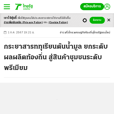
สมัครบริการ
เราใช้คุ้กกี้
เพื่อให้ทุกคนได้ประสบ
การณ์การใช้งานที่ดียิ่งขึ้น
+
ก
ก
-ก
รับทราบ
อ่านเพิ่มเติมคลิก
(Privacy Policy)
และ
(Cookie Policy)
1 ก.ค. 2567 19:21 น.
ข่าว
ทั่วไทย
เศรษฐกิจท้องถิ่น
ไทยรัฐออนไลน์
กระยาสารททุเรียนต้นน้ำมูล ยกระดับ
ผลผลิตท้องถิ่น สู่สินค้าชุมชนระดับ
พรีเมียม
...