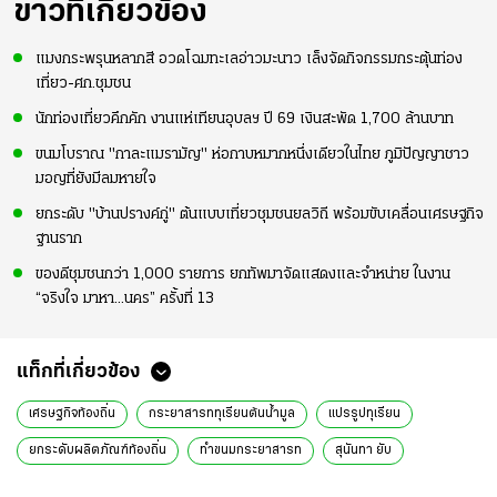
ข่าวที่เกี่ยวข้อง
แมงกระพรุนหลากสี อวดโฉมทะเลอ่าวมะนาว เล็งจัดกิจกรรมกระตุ้นท่อง
เที่ยว-ศก.ชุมชน
นักท่องเที่ยวคึกคัก งานแห่เทียนอุบลฯ ปี 69 เงินสะพัด 1,700 ล้านบาท
ขนมโบราณ "กาละแมรามัญ" ห่อกาบหมากหนึ่งเดียวในไทย ภูมิปัญญาชาว
มอญที่ยังมีลมหายใจ
ยกระดับ "บ้านปรางค์กู่" ต้นแบบเที่ยวชุมชนยลวิถี พร้อมขับเคลื่อนเศรษฐกิจ
ฐานราก
ของดีชุมชนกว่า 1,000 รายการ ยกทัพมาจัดแสดงและจำหน่าย ในงาน
“จริงใจ มาหา...นคร” ครั้งที่ 13
แท็กที่เกี่ยวข้อง
เศรษฐกิจท้องถิ่น
กระยาสารททุเรียนต้นน้ำมูล
แปรรูปทุเรียน
ยกระดับผลิตภัณฑ์ท้องถิ่น
ทำขนมกระยาสารท
สุนันทา ยับ
วัฒนธรรมอำเภอครบุรี
งานทุเรียนต้นน้ำมูลโคราช@ครบุรี