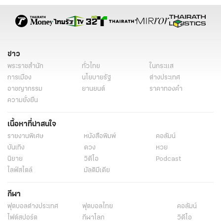
ทุเรียนต้นน้ํามูล
ทุเรียนครบุรี
อ.ครบุรี
นครราชสีมา
ข่าวทั่วไป
ข่าว
พระราชสำนัก
ทั่วไทย
ในกระแส
การเมือง
นโยบายรัฐ
ต่างประเทศ
อาชญากรรม
ยานยนต์
ราคาทองคำ
ความยั่งยืน
เนื้อหาที่น่าสนใจ
รายงานพิเศษ
หนังสือพิมพ์
คอลัมน์
บันเทิง
ดวง
หวย
นิยาย
วิดีโอ
Podcast
ไลฟ์สไตล์
มัลติมีเดีย
กีฬา
ฟุตบอลต่่างประเทศ
ฟุตบอลไทย
คอลัมน์
ไฟต์สปอร์ต
กีฬาโลก
วิดีโอ