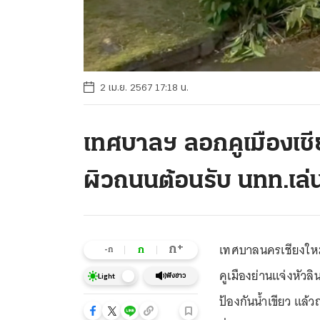
2 เม.ย. 2567 17:18 น.
เทศบาลฯ ลอกคูเมืองเชี
ผิวถนนต้อนรับ นทท.เล
เทศบาลนครเชียงให
+
ก
ก
-ก
คูเมืองย่านแจ่งหั
ฟังข่าว
Light
ป้องกันน้ำเขียว แล