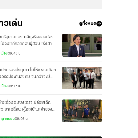
่าวเด่น
ดูทั้งหมด
ษกรัฐบาลแจง คดีทุจริตสอบท้อง
น ไม่จบแค่ถอดถอนผู้สอบ เร่งสาว
ผู้ร่วมขบวนการทั้งหมด
เมือง
09:43 น.
ปกครองสั่งทุเลา ไม่ให้ชะลอเลือก
งบอร์ดประกันสังคม จนกว่าจะมีคำ
ากษา หรือคำสั่งอื่น
เมือง
09:17 น.
ผับเถื่อนฉะเชิงเทรา ปล่อยเด็ก
่ยว ยาเกลื่อน ผู้ใหญ่บ้านเจ้าของ-
ราชการหุ้นส่วน
ชญากรรม
09:08 น.