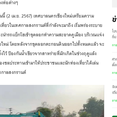
างท่อต่างๆ
า วันนี้ (2 เม.ย. 2567) เทศบาลนครเชียงใหม่เตรียมความ
ข
เที่ยวในเทศกาลสงกรานต์ที่กำลังจะมาถึง เริ่มพร่องระบาย
โฆ
ละนำรถแบ็กโฮเข้าขุดลอกทำความสะอาดคูเมือง บริเวณแจ่ง
ถิ่
ชียงใหม่ โดยหลังจากขุดลอกตะกอนดินออกไปทั้งหมดแล้ว จะ
ถึง
การ
ไว้ ป้องกันน้ำเขียวจากสาหร่ายที่มักเกิดในช่วงฤดูแล้ง
ศาล
องชลประทานเข้ามาให้ประชาชนและนักท่องเที่ยวได้เล่น
ตั้
ศกาลสงกรานต์
พิพ
การ
จับ
เที
ข้า
อา