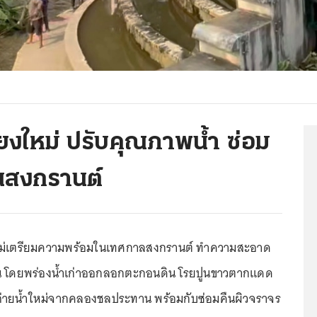
ยงใหม่ ปรับคุณภาพน้ำ ซ่อม
่นสงกรานต์
ม่เตรียมความพร้อมในเทศกาลสงกรานต์ ทำความสะอาด
วลิน โดยพร่องน้ำเก่าออกลอกตะกอนดิน โรยปูนขาวตากแดด
้วถ่ายน้ำใหม่จากคลองชลประทาน พร้อมกับซ่อมคืนผิวจราจร