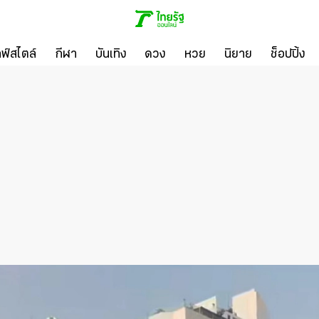
ลฟ์สไตล์
กีฬา
บันเทิง
ดวง
หวย
นิยาย
ช็อปปิ้ง