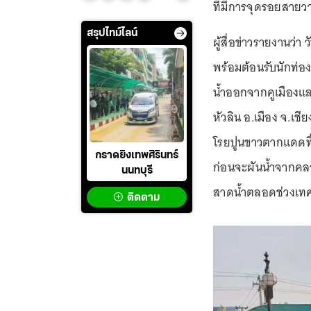
ที่มีการจุดรอยสายว
สรุปไทม์ไลน์
ผู้สื่อข่าวรายงานว่
พร้อมต้อนรับนักท่อง
น้ำออกจากคูเมืองแ
หัวลิน อ.เมือง จ.เ
โรยปูนขาวตากแดดทิ้ง
กราดยิงเทพศิรินทร์
ก่อนจะผันน้ำจากคล
นนทบุรี
สาดน้ำตลอดช่วงเท
ติดตาม