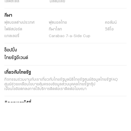
ไลฟ์สไตล์
มัลติมีเดีย
กีฬา
ฟุตบอลต่่างประเทศ
ฟุตบอลไทย
คอลัมน์
ไฟต์สปอร์ต
กีฬาโลก
วิดีโอ
แกลเลอรี่
Carabao 7-a-Side Cup
ช็อปปิ้ง
ไทยรัฐอีเวนต์
เกี่ยวกับไทยรัฐ
กิจกรรม
ร่วมงานกับเรา
เกี่ยวกับไทยรัฐ
มูลนิธิไทยรัฐ
ศูนย์ข้อมูลไทยรัฐ
FAQ
ศูนย์ช่วยเหลือ
นโยบายคุ้มครองข้อมูลส่วนบุคคลไทยรัฐกรุ๊ป
เงื่อนไขข้อตกลงการใช้บริการ
ติดต่อเรา
ติดต่อโฆษณา
ติดตามเราได้ที่
Application