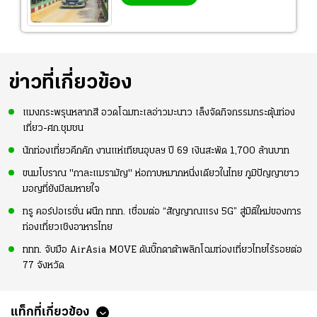
ข่าวที่เกี่ยวข้อง
แมงกระพรุนหลากสี อวดโฉมทะเลอ่าวมะนาว เล็งจัดกิจกรรมกระตุ้นท่อง
เที่ยว-ศก.ชุมชน
นักท่องเที่ยวคึกคัก งานแห่เทียนอุบลฯ ปี 69 เงินสะพัด 1,700 ล้านบาท
ขนมโบราณ "กาละแมรามัญ" ห่อกาบหมากหนึ่งเดียวในไทย ภูมิปัญญาชาว
มอญที่ยังมีลมหายใจ
ทรู คอร์ปอเรชั่น ผนึก ททท. เชื่อมต่อ “สัญญาณแรง 5G” สู่มิติใหม่ของการ
ท่องเที่ยวเชิงอาหารไทย
ททท. จับมือ AirAsia MOVE ดันบิ๊กดาต้าพลิกโฉมท่องเที่ยวไทยไร้รอยต่อ
77 จังหวัด
แท็กที่เกี่ยวข้อง