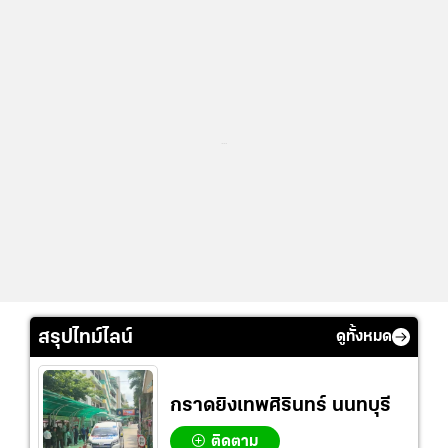
...
สรุปไทม์ไลน์
ดูทั้งหมด
กราดยิงเทพศิรินทร์ นนทบุรี
ติดตาม