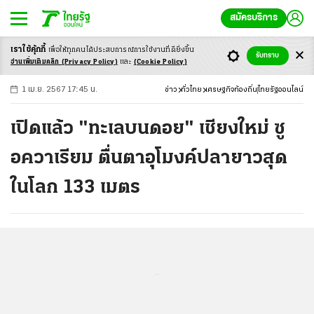
สมัครบริการ
เราใช้คุ้กกี้
เพื่อให้ทุกคนได้ประสบ
การณ์การใช้งานที่ดียิ่งขึ้น
+
ก
ก
-ก
รับทราบ
อ่านเพิ่มเติมคลิก
(Privacy Policy)
และ
(Cookie Policy)
1 เม.ย. 2567 17:45 น.
ข่าว
ทั่วไทย
เศรษฐกิจท้องถิ่น
ไทยรัฐออนไลน์
เปิดแล้ว "ทะเลบนดอย" เชียงใหม่ ซู
อควาเรียม ตื่นตาอุโมงค์ปลายาวสุด
ในโลก 133 เมตร
...