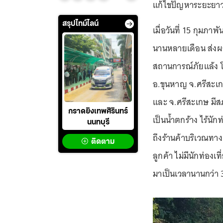
แก้ไขปัญหาระยะยา
สรุปไทม์ไลน์
เมื่อวันที่ 15 กุมภา
นานหลายเดือน ส่งผล
สถานการณ์ภัยแล้ง โ
อ.ขุนหาญ จ.ศรีสะเกษ
และ จ.ศรีสะเกษ มี
กราดยิงเทพศิรินทร์
เป็นน้ำตกร้าง ไร้นัก
นนทบุรี
ถึงร้านค้าบริเวณทา
ติดตาม
ลูกค้า ไม่มีนักท่องเ
มาเป็นเวลานานกว่า 3