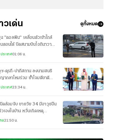
่าวเด่น
ดูทั้งหมด
ฝุ่น "ดอลฟิน" เคลื่อนตัวเข้าใกล้
ปุ่นตอนใต้ ปิดสนามบินโอกินาวา
ยพประชาชน-เจ็บ 3 ราย
งประเทศ
01:06 น.
ุฯ-ตุรกี-ปากีสถาน ลงนามสนธิ
ญญากลาโหมร่วม ย้ำโจมตีชาติ
ยวเท่ากับโจมตีทั้ง 3 ประเทศ
งประเทศ
23:34 น.
ปิดล้อมจับ ชายวัย 34 มีอาวุธปืน
ตัวเองในบ้าน หวั่นเกิดเหตุ
นตราย
ไทย
21:50 น.