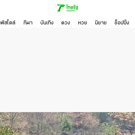
ลฟ์สไตล์
กีฬา
บันเทิง
ดวง
หวย
นิยาย
ช็อปปิ้ง