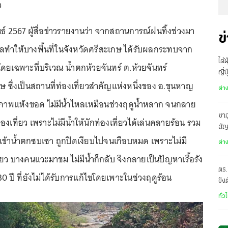
ว
พันธ์ 2567 ผู้สื่อข่าวรายงานว่า จากสถานการณ์ฝนทิ้งช่วงมา
ข
ทำให้บางพื้นที่ในจังหวัดศรีสะเกษ ได้รับผลกระทบจาก
ไต้
ดยเฉพาะที่บริเวณ น้ำตกห้วยจันทร์ ต.ห้วยจันทร์
ญี่
 ซึ่งเป็นสถานที่ท่องเที่ยวสำคัญแห่งหนึ่งของ อ.ขุนหาญ
อพ
ต่า
สภาพแห้งขอด ไม่มีน้ำไหลเหมือนช่วงฤดูน้ำหลาก จนกลาย
ซาอ
ท่องเที่ยว เพราะไม่มีน้ำให้นักท่องเที่ยวได้เล่นคลายร้อน รวม
สั
งเข้าน้ำตกซบเซา ถูกปิดเงียบไปจนเกือบหมด เพราะไม่มี
เดี
ต่า
ที่ยว บางคนแวะมาชม ไม่มีน้ำก็กลับ จึงกลายเป็นปัญหาเรื้อรัง
ตร.
0 ปี ที่ยังไม่ได้รับการแก้ไขโดยเพาะในช่วงฤดูร้อน
ขัง
อั
ทั่ว