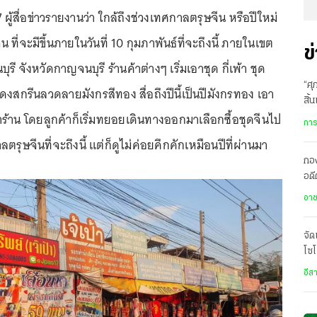
67 ผู้สื่อข่าวรายงานว่า ใกล้ถึงช่วงเทศกาลตรุษจีน หรือปีใหม่
ที่จะมีขึ้นภายในวันที่ 10 กุมภาพันธ์ที่จะถึงนี้ ภายในเขต
ข
 จังหวัดกาญจนบุรี ร้านค้าต่างๆ เริ่มเอาชุด กี่เพ้า ชุด
“ศุ
ีแดงสกรีนลวดลายมังกรสีทอง สื่อถึงปีนี้เป็นปีมังกรทอง เอา
สิ้
้าน โดยลูกค้าก็เริ่มทยอยเดินทางออกมาเลือกซื้อชุดจีนไป
การ
รุษจีนที่จะถึงนี้ แต่ก็ดูไม่ค่อยคึกคักเหมือนปีที่ผ่านมา
กอง
อดี
ประ
อา
จัด
โซโ
ไม่
อีส