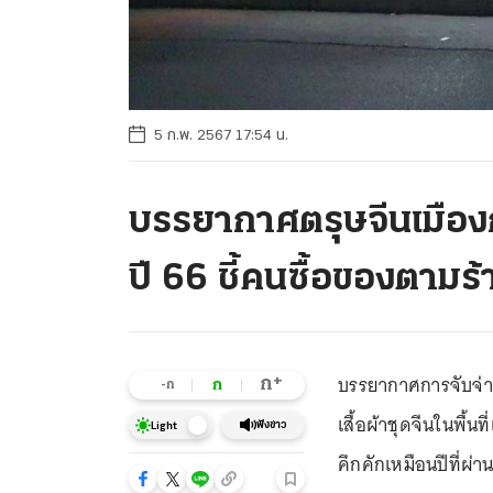
5 ก.พ. 2567 17:54 น.
บรรยากาศตรุษจีนเมืองกา
ปี 66 ชี้คนซื้อของตามร
บรรยากาศการจับจ่า
+
ก
ก
-ก
เสื้อผ้าชุดจีนในพื้นท
ฟังข่าว
Light
คึกคักเหมือนปีที่ผ่า