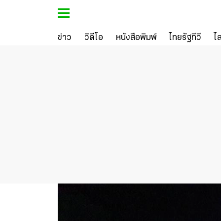
ข่าว
วิดีโอ
หนังสือพิมพ์
ไทยรัฐทีวี
ไ