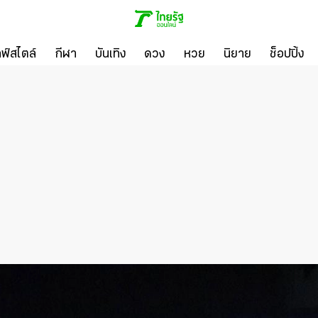
ลฟ์สไตล์
กีฬา
บันเทิง
ดวง
หวย
นิยาย
ช็อปปิ้ง