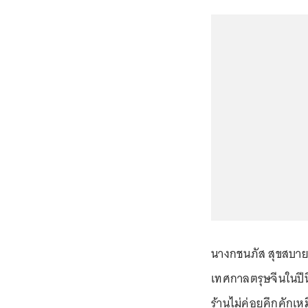
นางกชนภัส สุขสบาย อา
เทศกาลตรุษจีนในปีนี
ร้านไม่ค่อยคึกคักเห