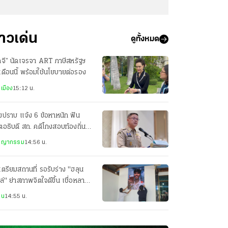
่าวเด่น
ดูทั้งหมด
ภจี” นัดเจรจา ART ภาษีสหรัฐฯ
นเดือนนี้ พร้อมใช้นโยบายต่อรอง
เมือง
15:12 น.
ปราบ แจ้ง 6 ข้อหาหนัก ฟัน
ตอธิบดี สถ. คดีโกงสอบท้องถิ่น
สาน ปปง.เช็กเส้นเงิน
ชญากรรม
14:56 น.
เตรียมสถานที่ รอรับร่าง "ฮลุน
ล่" ย่าสภาพจิตใจดีขึ้น เชื่อหลาน
อยากทำให้เป็นห่วง
าน
14:55 น.