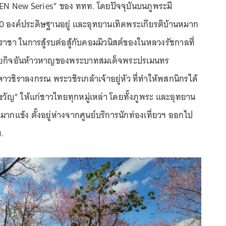
 New Series” ของ ททท. โดยปัจจุบันบนภูพระมี
0 องค์ประดิษฐานอยู่ และอุทยานเทิดพระเกียรติบ้านหมาก
ราชา ในการสู้รบต่อสู้กับคอมมิวนิสต์ของในหลวงรัชกาลที่
ียกิจอันห้าวหาญของพระบาทสมเด็จพระปรเมนทร
าวชิราลงกรณ พระวชิรเกล้าเจ้าอยู่หัว ที่ทำให้พสกนิกรได้
่งขวัญ” ให้แก่ชาวไทยทุกหมู่เหล่า โดยทั้งภูพระ และอุทยาน
มากแข้ง ตั้งอยู่ห่างจากศูนย์บริการนักท่องเที่ยวฯ ออกไป
.