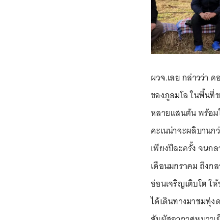
ผวจ.เลย กล่าวว่า ด
ของภูลมโล ในพื้นที่ขอ
หลายแสนต้น พร้อมใ
คะเนน่าจะผลิบานก
เพียงปีละครั้ง จนกลา
เดือนมกราคม ถึงกลา
อ่อนเจริญเติบโต ให้
ได้เดินทางมาชมทุ่ง
สัมผัสอากาศหนาวเย็