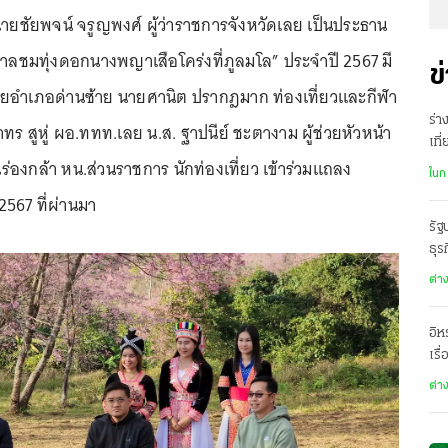
า นายชัยพจน์ จรูญพงศ์ ผู้ว่าราชการจังหวัดเลย เป็นประธาน
ลชมทุ่งดอกนางพญาเสือโคร่งที่ภูลมโล” ประจำปี 2567 มี
ข
ายอำเภอด่านซ้าย นายศานิต ปรากฎมาก ท่องเที่ยวและกีฬา
ร่า
ทร สูหู่ ผอ.ททท.เลย น.ส. ฐาปนีย์ ชะตางาม ผู้ช่วยหัวหน้า
เที
ร่องกล้า หน.ส่วนราชการ นักท่องเที่ยว เข้าร่วมแถลง
แล
ในก
ค.2567 ที่ผ่านมา
รัฐ
ธุร
ต่า
อิห
เรื
ต่า