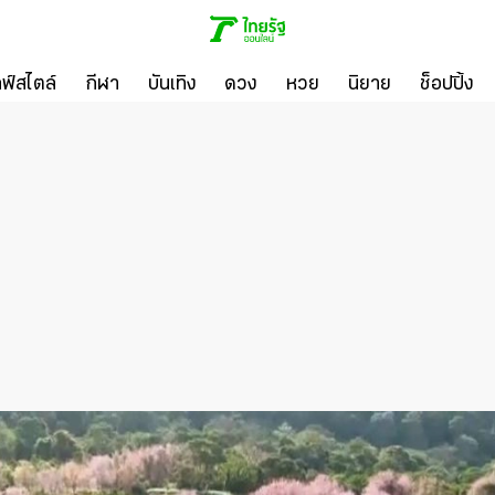
ลฟ์สไตล์
กีฬา
บันเทิง
ดวง
หวย
นิยาย
ช็อปปิ้ง