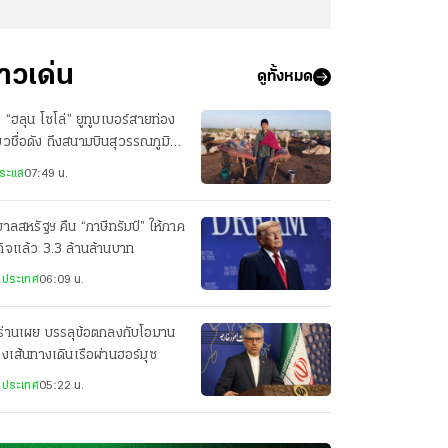
่าวเด่น
ดูทั้งหมด
ง “ฮลุน โซโล่” ยูทูบเบอร์สายท่อง
่ยวชื่อดัง ถึงสนามบินสุวรรณภูมิ
้ว
ระแส
07:49 น.
บาลสหรัฐฯ คืน “ภาษีทรัมป์” ให้ภาค
กิจแล้ว 3.3 ล้านล้านบาท
งประเทศ
06:09 น.
ร่านเผย บรรลุข้อตกลงกับโอมาน
่องเส้นทางเดินเรือผ่านฮอร์มุซ
งประเทศ
05:22 น.