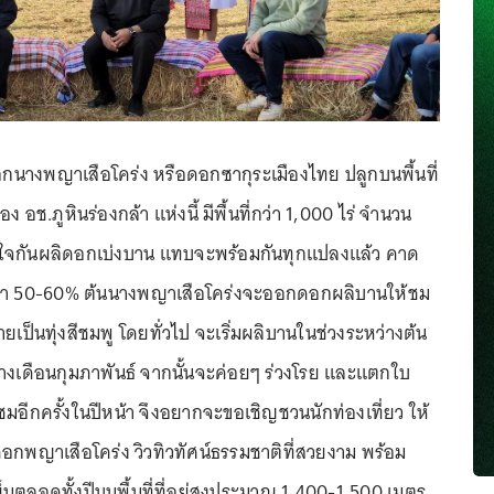
อกนางพญาเสือโคร่ง หรือดอกซากุระเมืองไทย ปลูกบนพื้นที่
ง อช.ภูหินร่องกล้า แห่งนี้ มีพื้นที่กว่า 1,000 ไร่ จำนวน
จกันผลิดอกเบ่งบาน แทบจะพร้อมกันทุกแปลงแล้ว คาด
ว่า 50-60% ต้นนางพญาเสือโคร่งจะออกดอกผลิบานให้ชม
ยเป็นทุ่งสีชมพู โดยทั่วไป จะเริ่มผลิบานในช่วงระหว่างต้น
งเดือนกุมภาพันธ์ จากนั้นจะค่อยๆ ร่วงโรย และแตกใบ
ชมอีกครั้งในปีหน้า จึงอยากจะขอเชิญชวนนักท่องเที่ยว ให้
ดอกพญาเสือโคร่ง วิวทิวทัศน์ธรรมชาติที่สวยงาม พร้อม
นตลอดทั้งปีบนพื้นที่ที่อยู่สูงประมาณ 1,400-1,500 เมตร