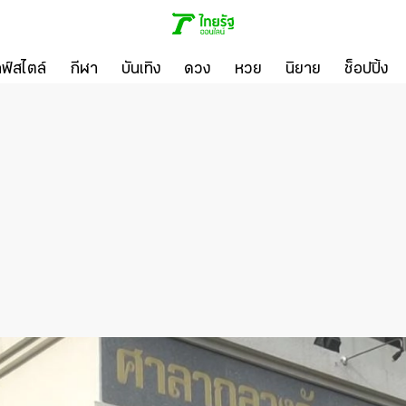
ลฟ์สไตล์
กีฬา
บันเทิง
ดวง
หวย
นิยาย
ช็อปปิ้ง