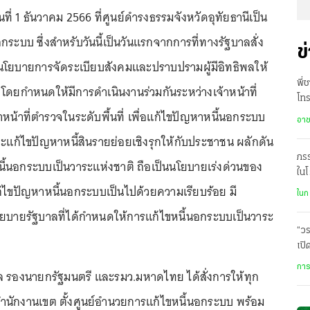
ันที่ 1 ธันวาคม 2566 ที่ศูนย์ดำรงธรรมจังหวัดอุทัยธานีเป็น
นอกระบบ ซึ่งสำหรับวันนี้เป็นวันแรกจากการที่ทางรัฐบาลสั่ง
ข
นโยบายการจัดระเบียบสังคมและปราบปรามผู้มีอิทธิพลให้
พี่
 โดยกำหนดให้มีการดำเนินงานร่วมกันระหว่างเจ้าหน้าที่
โท
น้าที่ตำรวจในระดับพื้นที่ เพื่อแก้ไขปัญหาหนี้นอกระบบ
ออ
อา
ละแก้ไขปัญหาหนี้สินรายย่อยเชิงรุกให้กับประชาชน ผลักดัน
ภรร
ี้นอกระบบเป็นวาระแห่งชาติ ถือเป็นนโยบายเร่งด่วนของ
ในโ
แก้ไขปัญหาหนี้นอกระบบเป็นไปด้วยความเรียบร้อย มี
ใจแ
ในก
ยบายรัฐบาลที่ได้กำหนดให้การแก้ไขหนี้นอกระบบเป็นวาระ
“วร
เปิ
พบ 
การ
ล รองนายกรัฐมนตรี และรมว.มหาดไทย ได้สั่งการให้ทุก
ำนักงานเขต ตั้งศูนย์อำนวยการแก้ไขหนี้นอกระบบ พร้อม