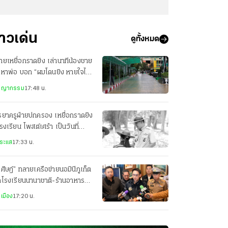
่าวเด่น
ดูทั้งหมด
ชายเหยื่อกราดยิง เล่านาทีน้องชาย
รหาพ่อ บอก “ผมโดนยิง หายใจไม่
ก”
ชญากรรม
17:48 น.
ยาครูฝ่ายปกครอง เหยื่อกราดยิง
รงเรียน โพสต์เศร้า เป็นวันที่
ตกสลายที่สุด
ระแส
17:33 น.
ศิษฎ์” ทลายเครือข่ายนอมินีภูเก็ต
ดโรงเรียนนานาชาติ-ร้านอาหาร
361 บริษัทฮุบที่ดินผิดกฎหมาย
เมือง
17:20 น.