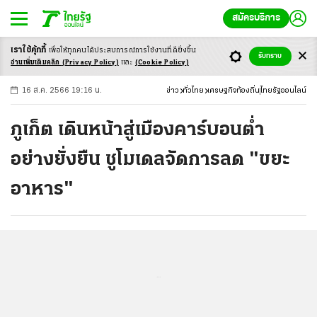
สมัครบริการ
เราใช้คุ้กกี้
เพื่อให้ทุกคนได้ประสบ
การณ์การใช้งานที่ดียิ่งขึ้น
+
ก
ก
-ก
รับทราบ
อ่านเพิ่มเติมคลิก
(Privacy Policy)
และ
(Cookie Policy)
16 ส.ค. 2566 19:16 น.
ข่าว
ทั่วไทย
เศรษฐกิจท้องถิ่น
ไทยรัฐออนไลน์
ภูเก็ต เดินหน้าสู่เมืองคาร์บอนต่ำ
อย่างยั่งยืน ชูโมเดลจัดการลด "ขยะ
อาหาร"
...