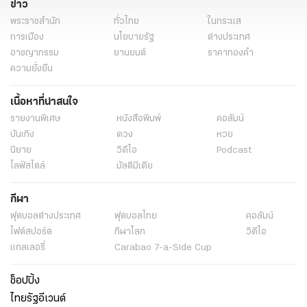
ข่าว
พระราชสำนัก
ทั่วไทย
ในกระแส
การเมือง
นโยบายรัฐ
ต่างประเทศ
อาชญากรรม
ยานยนต์
ราคาทองคำ
ความยั่งยืน
เนื้อหาที่น่าสนใจ
รายงานพิเศษ
หนังสือพิมพ์
คอลัมน์
บันเทิง
ดวง
หวย
นิยาย
วิดีโอ
Podcast
ไลฟ์สไตล์
มัลติมีเดีย
กีฬา
ฟุตบอลต่่างประเทศ
ฟุตบอลไทย
คอลัมน์
ไฟต์สปอร์ต
กีฬาโลก
วิดีโอ
แกลเลอรี่
Carabao 7-a-Side Cup
ช็อปปิ้ง
ไทยรัฐอีเวนต์