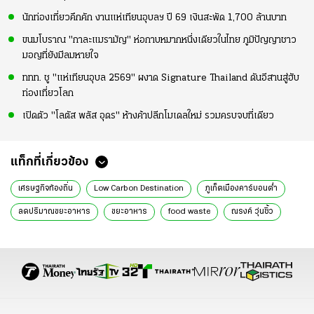
นักท่องเที่ยวคึกคัก งานแห่เทียนอุบลฯ ปี 69 เงินสะพัด 1,700 ล้านบาท
ขนมโบราณ "กาละแมรามัญ" ห่อกาบหมากหนึ่งเดียวในไทย ภูมิปัญญาชาว
มอญที่ยังมีลมหายใจ
ททท. ชู "แห่เทียนอุบล 2569" ผงาด Signature Thailand ดันอีสานสู่ฮับ
ท่องเที่ยวโลก
เปิดตัว "โลตัส พลัส อุดร" ห้างค้าปลีกโมเดลใหม่ รวมครบจบที่เดียว
แท็กที่เกี่ยวข้อง
เศรษฐกิจท้องถิ่น
Low Carbon Destination
ภูเก็ตเมืองคาร์บอนต่ำ
ลดปริมาณขยะอาหาร
ขยะอาหาร
food waste
ณรงค์ วุ่นซิ้ว
มูลนิธิพัฒนาการท่องเที่ยวยั่งยืน
อบจ.ภูเก็ต
วิทยาลัยอาชีวศึกษาภูเก็ต
ภูเก็ต
เมืองคาร์บอนต่ำ คือ
ข่าวทั่วไป