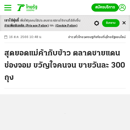
สมัครบริการ
เราใช้คุ้กกี้
เพื่อให้ทุกคนได้ประสบ
การณ์การใช้งานที่ดียิ่งขึ้น
+
ก
ก
-ก
รับทราบ
อ่านเพิ่มเติมคลิก
(Privacy Policy)
และ
(Cookie Policy)
16 ส.ค. 2566 10:48 น.
ข่าว
ทั่วไทย
เศรษฐกิจท้องถิ่น
ไทยรัฐออนไลน์
สุดยอดแม่ค้ากับข้าว ตลาดชายแดน
ช่องจอม ขวัญใจคนจน ขายวันละ 300
ถุง
...