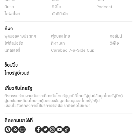
บันเทิง
ดวง
หวย
นิยาย
วิดีโอ
Podcast
ไลฟ์สไตล์
มัลติมีเดีย
กีฬา
ฟุตบอลต่่างประเทศ
ฟุตบอลไทย
คอลัมน์
ไฟต์สปอร์ต
กีฬาโลก
วิดีโอ
แกลเลอรี่
Carabao 7-a-Side Cup
ช็อปปิ้ง
ไทยรัฐอีเวนต์
เกี่ยวกับไทยรัฐ
กิจกรรม
ร่วมงานกับเรา
เกี่ยวกับไทยรัฐ
มูลนิธิไทยรัฐ
ศูนย์ข้อมูลไทยรัฐ
FAQ
ศูนย์ช่วยเหลือ
นโยบายคุ้มครองข้อมูลส่วนบุคคลไทยรัฐกรุ๊ป
เงื่อนไขข้อตกลงการใช้บริการ
ติดต่อเรา
ติดต่อโฆษณา
ติดตามเราได้ที่