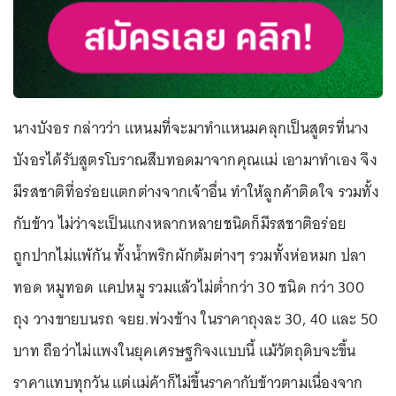
นางบังอร กล่าวว่า แหนมที่จะมาทำแหนมคลุกเป็นสูตรที่นาง
บังอรได้รับสูตรโบราณสืบทอดมาจากคุณแม่ เอามาทำเอง จึง
มีรสชาติที่อร่อยแตกต่างจากเจ้าอื่น ทำให้ลูกค้าติดใจ รวมทั้ง
กับข้าว ไม่ว่าจะเป็นแกงหลากหลายชนิดก็มีรสชาติอร่อย
ถูกปากไม่แพ้กัน ทั้งน้ำพริกผักต้มต่างๆ รวมทั้งห่อหมก ปลา
ทอด หมูทอด แคปหมู รวมแล้วไม่ต่ำกว่า 30 ชนิด กว่า 300
ถุง วางขายบนรถ จยย.พ่วงข้าง ในราคาถุงละ 30, 40 และ 50
บาท ถือว่าไม่แพงในยุคเศรษฐกิจงแบบนี้ แม้วัตถุดิบจะขึ้น
ราคาแทบทุกวัน แต่แม่ค้าก็ไม่ขึ้นราคากับข้าวตามเนื่องจาก