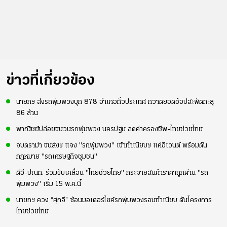
ข่าวที่เกี่ยวข้อง
นายกฯ ส่งรถพุ่มพวงบุก 878 อำเภอทั่วประเทศ กวาดยอดช้อปสะพัดทะลุ
86 ล้าน
พาณิชย์ปล่อยขบวนรถพุ่มพวง นครปฐม ลดค่าครองชีพ-ไทยช่วยไทย
จบดราม่า ขนส่งฯ แจง "รถพุ่มพวง" เข้าทำเนียบฯ แค่อีเวนต์ พร้อมดัน
กฎหมาย "รถเศรษฐกิจชุมชน"
ดีอี-ปณท. ร่วมขับเคลื่อน "ไทยช่วยไทย" กระจายสินค้าราคาถูกผ่าน "รถ
พุ่มพวง" เริ่ม 15 พ.ค.นี้
นายกฯ ควง “ศุภจี” ซ้อนมอเตอร์ไซค์รถพุ่มพวงรอบทำเนียบ ดันโครงการ
ไทยช่วยไทย