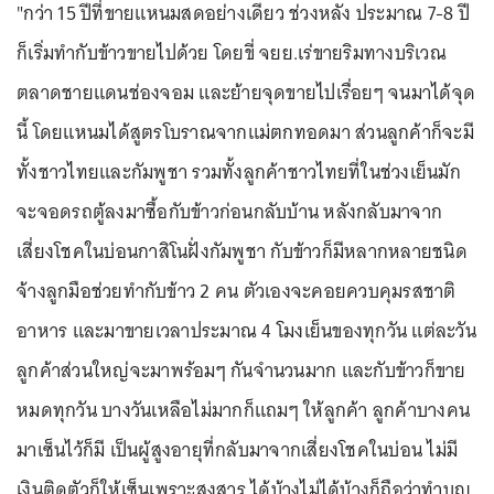
"กว่า 15 ปีที่ขายแหนมสดอย่างเดียว ช่วงหลัง ประมาณ 7-8 ปี
ก็เริ่มทำกับข้าวขายไปด้วย โดยขี่ จยย.เร่ขายริมทางบริเวณ
ตลาดชายแดนช่องจอม และย้ายจุดขายไปเรื่อยๆ จนมาได้จุด
นี้ โดยแหนมได้สูตรโบราณจากแม่ตกทอดมา ส่วนลูกค้าก็จะมี
ทั้งชาวไทยและกัมพูชา รวมทั้งลูกค้าชาวไทยที่ในช่วงเย็นมัก
จะจอดรถตู้ลงมาซื้อกับข้าวก่อนกลับบ้าน หลังกลับมาจาก
เสี่ยงโชคในบ่อนกาสิโนฝั่งกัมพูชา กับข้าวก็มีหลากหลายชนิด
จ้างลูกมือช่วยทำกับข้าว 2 คน ตัวเองจะคอยควบคุมรสชาติ
อาหาร และมาขายเวลาประมาณ 4 โมงเย็นของทุกวัน แต่ละวัน
ลูกค้าส่วนใหญ่จะมาพร้อมๆ กันจำนวนมาก และกับข้าวก็ขาย
หมดทุกวัน บางวันเหลือไม่มากก็แถมๆ ให้ลูกค้า ลูกค้าบางคน
มาเซ็นไว้ก็มี เป็นผู้สูงอายุที่กลับมาจากเสี่ยงโชคในบ่อน ไม่มี
เงินติดตัวก็ให้เซ็นเพราะสงสาร ได้บ้างไม่ได้บ้างก็ถือว่าทำบุญ