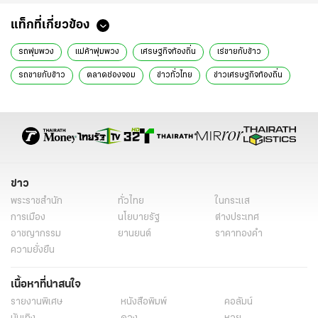
แท็กที่เกี่ยวข้อง
รถพุ่มพวง
แม่ค้าพุ่มพวง
เศรษฐกิจท้องถิ่น
เร่ขายกับข้าว
รถขายกับข้าว
ตลาดช่องจอม
ข่าวทั่วไทย
ข่าวเศรษฐกิจท้องถิ่น
ข่าวทั่วไป
ข่าว
พระราชสำนัก
ทั่วไทย
ในกระแส
การเมือง
นโยบายรัฐ
ต่างประเทศ
อาชญากรรม
ยานยนต์
ราคาทองคำ
ความยั่งยืน
เนื้อหาที่น่าสนใจ
รายงานพิเศษ
หนังสือพิมพ์
คอลัมน์