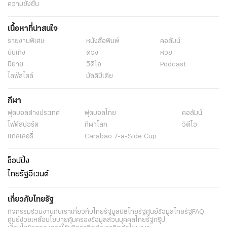
ความยั่งยืน
เนื้อหาที่น่าสนใจ
รายงานพิเศษ
หนังสือพิมพ์
คอลัมน์
บันเทิง
ดวง
หวย
นิยาย
วิดีโอ
Podcast
ไลฟ์สไตล์
มัลติมีเดีย
กีฬา
ฟุตบอลต่่างประเทศ
ฟุตบอลไทย
คอลัมน์
ไฟต์สปอร์ต
กีฬาโลก
วิดีโอ
แกลเลอรี่
Carabao 7-a-Side Cup
ช็อปปิ้ง
ไทยรัฐอีเวนต์
เกี่ยวกับไทยรัฐ
กิจกรรม
ร่วมงานกับเรา
เกี่ยวกับไทยรัฐ
มูลนิธิไทยรัฐ
ศูนย์ข้อมูลไทยรัฐ
FAQ
ศูนย์ช่วยเหลือ
นโยบายคุ้มครองข้อมูลส่วนบุคคลไทยรัฐกรุ๊ป