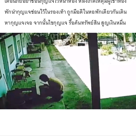
เตือนภัยอย่าซ่อนกุญแจไว้หน้าห้อง หลังเกิดเหตุมีผู้เช่าห้อง
พักนำกุญแจซ่อนไว้ในรองเท้า ถูกมือดีในหอพักเดียวกันเดิน
หากุญแจเจอ จากนั้นไขกุญแจ รื้อค้นทรัพย์สิน สูญเงินหมื่น