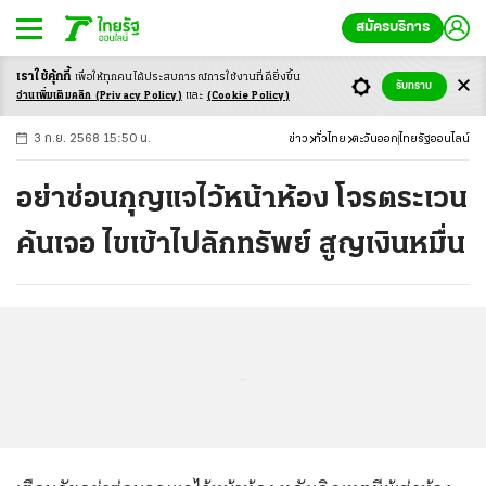
สมัครบริการ
เราใช้คุ้กกี้
เพื่อให้ทุกคนได้ประสบ
การณ์การใช้งานที่ดียิ่งขึ้น
+
ก
ก
-ก
รับทราบ
อ่านเพิ่มเติมคลิก
(Privacy Policy)
และ
(Cookie Policy)
3 ก.ย. 2568 15:50 น.
ข่าว
ทั่วไทย
ตะวันออก
ไทยรัฐออนไลน์
อย่าซ่อนกุญแจไว้หน้าห้อง โจรตระเวน
ค้นเจอ ไขเข้าไปลักทรัพย์ สูญเงินหมื่น
...