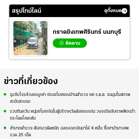
สรุปไทม์ไลน์
ดูทั้งหมด
กราดยิงเทพศิรินทร์ นนทบุรี
ติดตาม
ข่าวที่เกี่ยวข้อง
รุมจับโจรล้วงคองูเห่า ย่องขโมยของบ้านตำรวจ ยศ ร.ต.ต. จนมุมในสภาพ
สะบักสะบอม
รวบทันควัน หนุ่มขโมยเงินในตู้บริจาควัดดังขอนแก่น วงจรปิดจับภาพฟ้อนรำ
กระโดดโลดเต้น
ลำบากตำรวจ ตีนแมวดีดหนัก ฉลองฉกเงินมาได้ 4 หมื่น ซื้อยาบ้ามาเสพ
รวด 25 เม็ด