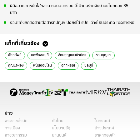
ฝีมืออาเขย หมั่นไส้หลาน ชอบอวดรวย ชี้เป้าคนร้ายงัดบ้านขโมยทอง 35
บาท
รวบแก๊งลักตัดสายสื่อสารที่ปทุมฯ ปัดยิงใส่ รปภ. อ้างโยนประทัด เปิดทางหนี
แท็กที่เกี่ยวข้อง
ลักทรัพย์
หอพักชลบุรี
ซ่อนกุญแจหน้าห้อง
ซ่อนกุญแจ
กุญแจห้อง
พนันออนไลน์
อุทาหรณ์
ชลบุรี
ข่าว
พระราชสำนัก
ทั่วไทย
ในกระแส
การเมือง
นโยบายรัฐ
ต่างประเทศ
อาชญากรรม
ยานยนต์
ราคาทองคำ