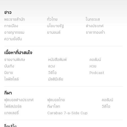
ข่าว
พระราชสำนัก
ทั่วไทย
ในกระแส
การเมือง
นโยบายรัฐ
ต่างประเทศ
อาชญากรรม
ยานยนต์
ราคาทองคำ
ความยั่งยืน
เนื้อหาที่น่าสนใจ
รายงานพิเศษ
หนังสือพิมพ์
คอลัมน์
บันเทิง
ดวง
หวย
นิยาย
วิดีโอ
Podcast
ไลฟ์สไตล์
มัลติมีเดีย
กีฬา
ฟุตบอลต่่างประเทศ
ฟุตบอลไทย
คอลัมน์
ไฟต์สปอร์ต
กีฬาโลก
วิดีโอ
แกลเลอรี่
Carabao 7-a-Side Cup
ช็อปปิ้ง