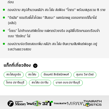
ก่อน
กองปราบ สรุปสำนวนคดีฆ่า สจ.โต้ง ส่งฟ้อง "โกทร" พร้อมสมุนรวม 8 ราย
"บังมัด" ยอมรับตั้งใจไปตบ "สันธนะ" เผยปมเหตุ บอกอยากแก้ก็มาได้
(คลิป)
“โกทร” ไม่เข้าเกณฑ์พักโทษ แต่หากป่วยจริง อนุมัติไปรักษานอกเรือนจำ
แบบ “ทักษิณ” ได้
กองปราบจ่อเรียกสอบเพิ่ม คดีฆ่า สจ.โต้ง ยันความสัมพันธ์พ่อลูก อยู่
ระหว่างตรวจสอบ
แท็กที่เกี่ยวข้อง
สจ.โต้งถูกยิง
สจ.โต้ง
ชัยเมศร์​ สิทธิสนิทพงศ์
สุนทร วิลาวัลย์
โกทร ปราจีนบุรี
สจ.โต้ง ปราจีน
นายก​ อบจ.ปราจีนบุรี​
ส.อบจ.ปราจีนบุรี
บ้านใหญ่ปราจีน
กนกวรรณ วิลาวัลย์
ประวัติ สจ.โต้งคือใคร
สจ.ปราจีนบุรีอาชญากรรม
ข่าวอาชญากรรม
ข่าววันนี้
ข่าวด่วน
ข่าวทั่วไป