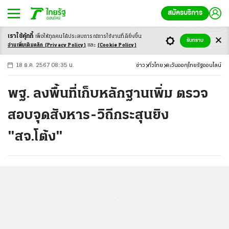
สมัครบริการ
เราใช้คุ้กกี้
เพื่อให้ทุกคนได้ประสบ
การณ์การใช้งานที่ดียิ่งขึ้น
+
ก
ก
-ก
รับทราบ
อ่านเพิ่มเติมคลิก
(Privacy Policy)
และ
(Cookie Policy)
18 ธ.ค. 2567 08:35 น.
ข่าว
ทั่วไทย
ตะวันออก
ไทยรัฐออนไลน์
พฐ. ลงพื้นที่เก็บหลักฐานเพิ่ม ตรวจ
สอบจุดสังหาร-วิถีกระสุนยิง
"สจ.โต้ง"
...