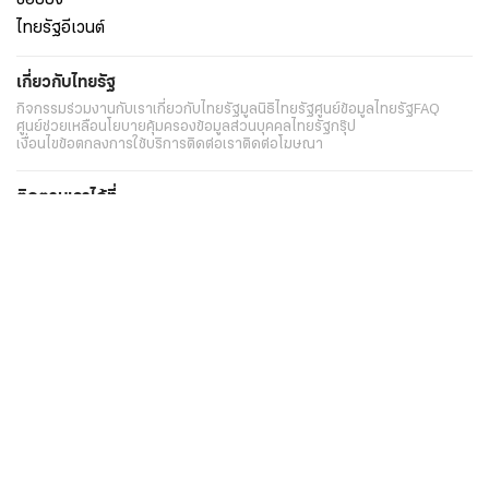
ไทยรัฐอีเวนต์
เกี่ยวกับไทยรัฐ
กิจกรรม
ร่วมงานกับเรา
เกี่ยวกับไทยรัฐ
มูลนิธิไทยรัฐ
ศูนย์ข้อมูลไทยรัฐ
FAQ
ศูนย์ช่วยเหลือ
นโยบายคุ้มครองข้อมูลส่วนบุคคลไทยรัฐกรุ๊ป
เงื่อนไขข้อตกลงการใช้บริการ
ติดต่อเรา
ติดต่อโฆษณา
ติดตามเราได้ที่
Application
My THAIRATH