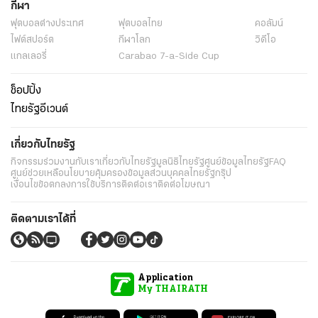
กีฬา
ฟุตบอลต่่างประเทศ
ฟุตบอลไทย
คอลัมน์
ไฟต์สปอร์ต
กีฬาโลก
วิดีโอ
แกลเลอรี่
Carabao 7-a-Side Cup
ช็อปปิ้ง
ไทยรัฐอีเวนต์
เกี่ยวกับไทยรัฐ
กิจกรรม
ร่วมงานกับเรา
เกี่ยวกับไทยรัฐ
มูลนิธิไทยรัฐ
ศูนย์ข้อมูลไทยรัฐ
FAQ
ศูนย์ช่วยเหลือ
นโยบายคุ้มครองข้อมูลส่วนบุคคลไทยรัฐกรุ๊ป
เงื่อนไขข้อตกลงการใช้บริการ
ติดต่อเรา
ติดต่อโฆษณา
ติดตามเราได้ที่
Application
My THAIRATH