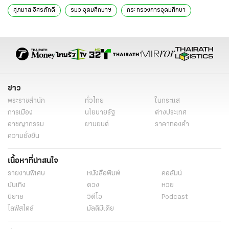
ศุภมาส อิศรภักดี
รมว.อุดมศึกษาฯ
กระทรวงการอุดมศึกษา
มหาวิทยาลัยบูรพา
ข่าววันนี้
ข่าวทั่วไป
ข่าว
พระราชสำนัก
ทั่วไทย
ในกระแส
การเมือง
นโยบายรัฐ
ต่างประเทศ
อาชญากรรม
ยานยนต์
ราคาทองคำ
ความยั่งยืน
เนื้อหาที่น่าสนใจ
รายงานพิเศษ
หนังสือพิมพ์
คอลัมน์
บันเทิง
ดวง
หวย
นิยาย
วิดีโอ
Podcast
ไลฟ์สไตล์
มัลติมีเดีย