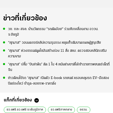
ข่าวที่เกี่ยวข้อง
วช. และ สจล. นำนวัตกรรม "รถตัดอ้อย" ร่วมขับเคลื่อนงาน อววน.
จ.ชัยภูมิ
"ศุภมาส" วอนงดแชร์คลิปความรุนแรง หยุดซ้ำเติมบาดแผลผู้สูญเสีย
“ศุภมาส” ห่วงเทรนด์ดูดไขมันสร้างร่อง 11 สั่ง สคบ. ตรวจสอบคลินิกเสริม
ความงาม
“ศุภมาส” ปลื้ม “บินล่าฝัน” ติด 1 ใน 4 หนังต่างชาติได้เข้าฉายภาพยนตร์เด็กที่
จีน
ข่าวดีคนใช้รถ “ศุภมาส” เปิดตัว E-book รถยนต์ ครอบคลุมรถ EV–มือสอง
ปิดช่องโหว่ ชำรุด-ลอยแพ-ราคาดิ่ง
แท็กที่เกี่ยวข้อง
อว.แฟร์.อว.แฟร์ ระดับภูมิภาค
อว.แฟร์ภาคกลาง
ออวน.