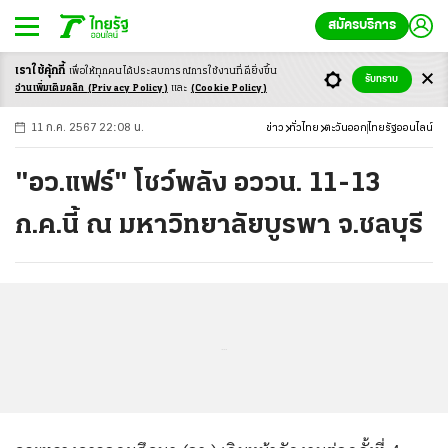
สมัครบริการ
เราใช้คุ้กกี้
เพื่อให้ทุกคนได้ประสบ
การณ์การใช้งานที่ดียิ่งขึ้น
+
ก
ก
-ก
รับทราบ
อ่านเพิ่มเติมคลิก
(Privacy Policy)
และ
(Cookie Policy)
11 ก.ค. 2567 22:08 น.
ข่าว
ทั่วไทย
ตะวันออก
ไทยรัฐออนไลน์
"อว.แฟร์" โชว์พลัง อววน. 11-13
ก.ค.นี้ ณ มหาวิทยาลัยบูรพา จ.ชลบุรี
...