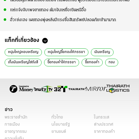
เตรียมคุมเพดาลซื้อขายทอง กันฟอกเงิน ผู้ประกอบการเบรกเก็บภาษีเพิ่ม
แห่แจ้งจับเพจขายทอง ต้มเงินเหยื่อเชิดหนีอื้อ
ฮั่วเซ่งเฮง เผยทองพุ่งหลังมีแรงซื้อสินทรัพย์ปลอดภัยเข้ามามาก
แท็กที่เกี่ยวข้อง
หนุ่มใหญ่หอบเหรียญ
หนุ่มใหญ่ซื้อทองให้ภรรยา
เงินเหรียญ
เก็งเงินเหรียญใส่ถังสี
ซื้อทองคำให้ภรรยา
ซื้อทองคำ
ทอง
ทองคำ
ชลบุรี
ข่าวทั่วไป
ข่าว
พระราชสำนัก
ทั่วไทย
ในกระแส
การเมือง
นโยบายรัฐ
ต่างประเทศ
อาชญากรรม
ยานยนต์
ราคาทองคำ
ความยั่งยืน