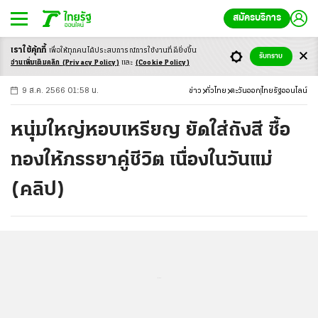
สมัครบริการ
เราใช้คุ้กกี้
เพื่อให้ทุกคนได้ประสบ
การณ์การใช้งานที่ดียิ่งขึ้น
+
ก
ก
-ก
รับทราบ
อ่านเพิ่มเติมคลิก
(Privacy Policy)
และ
(Cookie Policy)
9 ส.ค. 2566 01:58 น.
ข่าว
ทั่วไทย
ตะวันออก
ไทยรัฐออนไลน์
หนุ่มใหญ่หอบเหรียญ ยัดใส่ถังสี ซื้อ
ทองให้ภรรยาคู่ชีวิต เนื่องในวันแม่
(คลิป)
...