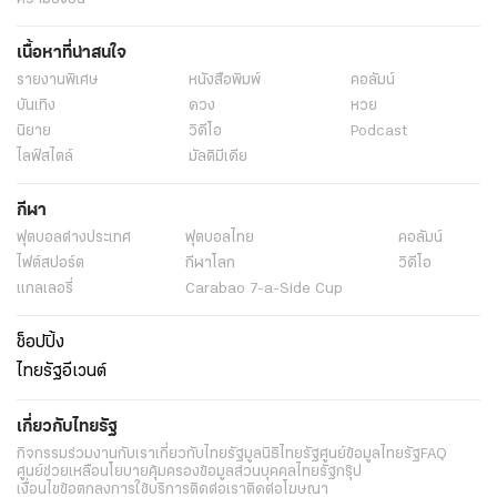
เนื้อหาที่น่าสนใจ
รายงานพิเศษ
หนังสือพิมพ์
คอลัมน์
บันเทิง
ดวง
หวย
นิยาย
วิดีโอ
Podcast
ไลฟ์สไตล์
มัลติมีเดีย
กีฬา
ฟุตบอลต่่างประเทศ
ฟุตบอลไทย
คอลัมน์
ไฟต์สปอร์ต
กีฬาโลก
วิดีโอ
แกลเลอรี่
Carabao 7-a-Side Cup
ช็อปปิ้ง
ไทยรัฐอีเวนต์
เกี่ยวกับไทยรัฐ
กิจกรรม
ร่วมงานกับเรา
เกี่ยวกับไทยรัฐ
มูลนิธิไทยรัฐ
ศูนย์ข้อมูลไทยรัฐ
FAQ
ศูนย์ช่วยเหลือ
นโยบายคุ้มครองข้อมูลส่วนบุคคลไทยรัฐกรุ๊ป
เงื่อนไขข้อตกลงการใช้บริการ
ติดต่อเรา
ติดต่อโฆษณา